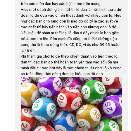
trên các diễn đàn hay các hội nhóm trên mạng.
Hiểu một cách đơn giản nhất thì lô dàn là một hình thức dự
đoán lô đề dựa vào chiến thuật đánh với nhiều con lô. Nếu
như các bạn cho rằng con lô nào đó có tỷ lệ xác suất về
cao nhất thì hãy tiến hành vào tiền cho những con lô đó.
Dấu hiệu để nhận ra thể loại lô dàn ở đây chính là bao gồm
có 4 con trở lên. Bên cạnh đó cũng có thể là những cặp
song thủ lô theo công thức CD, DC, ví dụ như 39 93 hoặc
là 46 64.
Khi tham gia chơi lô đề theo chiến thuật vào tiền theo lô
dàn thì các bạn có thể hoàn toàn yên tâm vào số vốn mà
mình đầu tư vào bởi đây là một chiến thuật chơi lô vô cùng
an toàn đồng thời cũng đem lại hiệu quả rất cao.