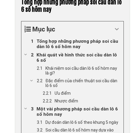
Tổng hợp những phương pháp soi cầu dàn lô
6 số hôm nay
Mục lục
Tổng hợp những phương pháp soi cầu
dàn lô 6 số hôm nay
Khái quát về hình thức soi cầu dàn lô
6 số
Khái niệm soi cầu dàn lô 6 số hôm nay
là gì?
Đặc điểm của chiến thuật soi cầu dàn
lô 6 số
Ưu điểm
Nhược điểm
Một vài phương pháp soi cầu dàn lô 6
số hôm nay
Dự đoán dàn lô 6 số theo khung 5 ngày
Soi cầu dàn lô 6 số hôm nay dựa vào