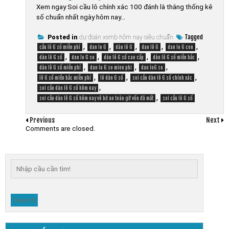
Xem ngay Soi cầu lô chính xác 100 đánh là thắng thống kê
số chuẩn nhất ngày hôm nay…
Tagged
Posted in
dự đoán xsmb hôm nay siêu chuẩn
,
,
,
,
,
cầu lô 6 số miễn phí
dan lo 6
dàn lô 6
dan lô 6
dan lo 6 con
,
,
,
,
dàn lô 6 số
dan lo 6 so
dàn lô 6 số cao cấp
dàn lô 6 số miền bắc
,
,
,
dàn lô 6 số miền phí
dan lo 6 so mien phi
dan lo6 so
,
,
,
lô 6 số miền bắc miễn phí
lô dàn 6 số
soi cầu dàn lô 6 số chính xác
,
soi cầu dàn lô 6 số hôm nay
,
soi cầu dàn lô 6 số hôm nay vô bờ an toàn gỡ vốn đã mất
soi cầu lô 6 số
Previous
Next
Comments are closed.
Search