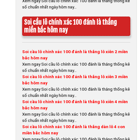
Xem ngay Soi cầu lô chính xác 100 đánh là thắng thống kê
số chuẩn nhất ngày hôm nay…
Soi cầu lô chính xác 100 đánh là thắng
miền bắc hôm nay
Soi cầu lô chính xác 100 đánh là thắng lô xiên 2 miền
bắc hôm nay
Xem ngay Soi cầu lô chính xác 100 đánh là thắng thống kê
số chuẩn nhất ngày hôm nay…
Soi cầu lô chính xác 100 đánh là thắng lô xiên 3 miền
bắc hôm nay
Xem ngay Soi cầu lô chính xác 100 đánh là thắng thống kê
số chuẩn nhất ngày hôm nay…
Soi cầu lô chính xác 100 đánh là thắng lô xiên 4 miền
bắc hôm nay
Xem ngay Soi cầu lô chính xác 100 đánh là thắng thống kê
số chuẩn nhất ngày hôm nay…
Soi cầu lô chính xác 100 đánh là thắng dàn lô 4 con
miền bắc hôm nay
Xem ngay Soi cầu lô chính xác 100 đánh là thắng thống kê