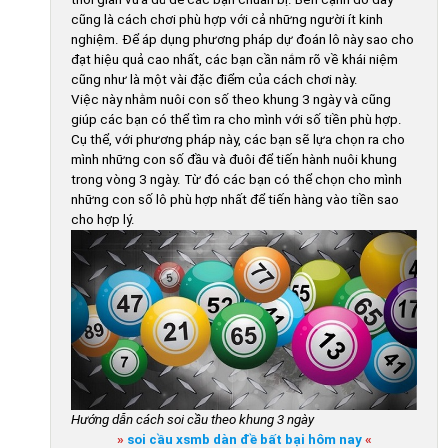
cũng là cách chơi phù hợp với cả những người ít kinh
nghiệm. Để áp dụng phương pháp dự đoán lô này sao cho
đạt hiệu quả cao nhất, các bạn cần nắm rõ về khái niệm
cũng như là một vài đặc điểm của cách chơi này.
Việc này nhằm nuôi con số theo khung 3 ngày và cũng
giúp các bạn có thể tìm ra cho mình với số tiền phù hợp.
Cụ thể, với phương pháp này, các bạn sẽ lựa chọn ra cho
mình những con số đầu và đuôi để tiến hành nuôi khung
trong vòng 3 ngày. Từ đó các bạn có thể chọn cho mình
những con số lô phù hợp nhất để tiến hàng vào tiền sao
cho hợp lý.
Hướng dẫn cách soi cầu theo khung 3 ngày
»
soi cầu xsmb dàn đề bất bại hôm nay
«