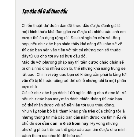
Tạo dàn đề 6 số theo đầu
Chiến thuật dự đoán dàn đề theo đầu được đánh giá là
một hình thức khá đơn giản và được rất nhiều các anh em
cược thủ áp dụng rộng rãi. Sau khi nghiên cứu và tổng
hợp, nếu như các bạn nhận thấy khả năng đầu nào sẽ về
thì các bạn nên vào tiền với tất cả những con số thuộc
dãy từ 00 cho tới 99 sở hữu đầu đó.
Mặc dù với phương pháp này thì tiền cược chắc chắn sẽ
bị chia nhỏ cho nhiều con lô, thế nhưng khả năng trúng sẽ
rất cao. Chính vì vậy, các bạn sẽ không cần phải lo lắng tới
vấn đề bị lỗ hoặc cũng có thể sẽ lỗ nhưng chỉ là một phần
cực nhỏ.
Giả sử như các bạn dành 100 nghìn đồng cho 6 con lô. Và
nếu như các bạn may mắn dành chiến thắng thì các bạn
có thể nhận được với số tiền lên tới 600 triệu đồng.
Như vậy, toàn bộ bài tham khảo phía trên của chúng tôi là
những thông tin mà các bạn cần nắm được khi tìm hiểu về
chủ đề
soi cầu dàn lô 6 số hôm nay
. Hy vọng những
phương pháp trên có thể giúp các bạn tìm được cho mình
cách tham gia chơi lô đề hiệu quả.