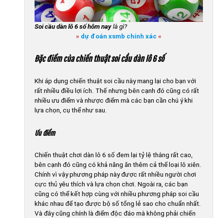
Soi cầu dàn lô 6 số hôm nay
là gì?
»
dự đoán xsmb chính xác
«
Đặc điểm của chiến thuật soi cầu dàn lô 6 số
Khi áp dụng chiến thuật soi cầu này mang lại cho bạn với
rất nhiều điều lợi ích. Thế nhưng bên cạnh đó cũng có rất
nhiều ưu điểm và nhược điểm mà các bạn cần chú ý khi
lựa chọn, cụ thể như sau.
Ưu điểm
Chiến thuật chơi dàn lô 6 số đem lại tỷ lệ thắng rất cao,
bên cạnh đó cũng có khả năng ăn thêm cả thể loại lô xiên.
Chính vì vậy phương pháp này được rất nhiều người chơi
cực thủ yêu thích và lựa chọn chơi. Ngoài ra, các bạn
cũng có thể kết hợp cùng với nhiều phương pháp soi cầu
khác nhau để tạo được bộ số tổng lẻ sao cho chuẩn nhất.
Và đây cũng chính là điểm độc đáo mà không phải chiến