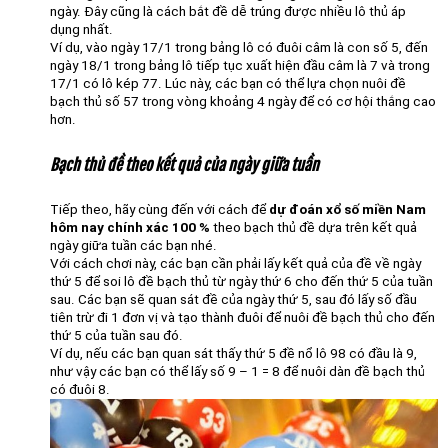
ngày. Đây cũng là cách bắt đề dễ trúng được nhiều lô thủ áp
dụng nhất.
Ví dụ, vào ngày 17/1 trong bảng lô có đuôi câm là con số 5, đến
ngày 18/1 trong bảng lô tiếp tục xuất hiện đầu câm là 7 và trong
17/1 có lô kép 77. Lúc này, các bạn có thể lựa chọn nuôi đề
bạch thủ số 57 trong vòng khoảng 4 ngày để có cơ hội thắng cao
hơn.
Bạch thủ đề theo kết quả của ngày giữa tuần
Tiếp theo, hãy cùng đến với cách để
dự đoán xổ số miền Nam
hôm nay chính xác 100 %
theo bạch thủ đề dựa trên kết quả
ngày giữa tuần các bạn nhé.
Với cách chơi này, các bạn cần phải lấy kết quả của đề về ngày
thứ 5 để soi lô đề bạch thủ từ ngày thứ 6 cho đến thứ 5 của tuần
sau. Các bạn sẽ quan sát đề của ngày thứ 5, sau đó lấy số đầu
tiên trừ đi 1 đơn vị và tạo thành đuôi để nuôi đề bạch thủ cho đến
thứ 5 của tuần sau đó.
Ví dụ, nếu các bạn quan sát thấy thứ 5 đề nổ lô 98 có đầu là 9,
như vậy các bạn có thể lấy số 9 – 1 = 8 để nuôi dàn đề bạch thủ
có đuôi 8.