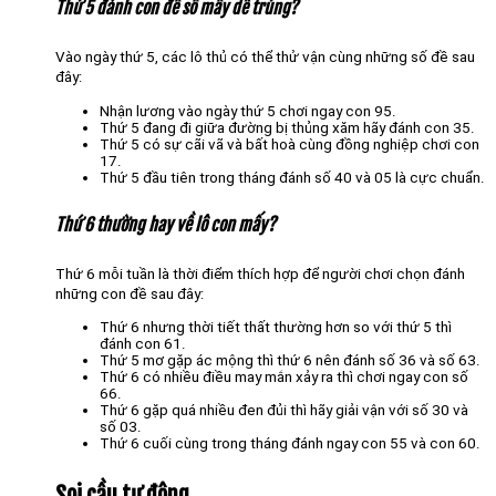
Thứ 5 đánh con đề số mấy dễ trúng?
Vào ngày thứ 5, các lô thủ có thể thử vận cùng những số đề sau
đây:
Nhận lương vào ngày thứ 5 chơi ngay con 95.
Thứ 5 đang đi giữa đường bị thủng xăm hãy đánh con 35.
Thứ 5 có sự cãi vã và bất hoà cùng đồng nghiệp chơi con
17.
Thứ 5 đầu tiên trong tháng đánh số 40 và 05 là cực chuẩn.
Thứ 6 thường hay về lô con mấy?
Thứ 6 mỗi tuần là thời điểm thích hợp để người chơi chọn đánh
những con đề sau đây:
Thứ 6 nhưng thời tiết thất thường hơn so với thứ 5 thì
đánh con 61.
Thứ 5 mơ gặp ác mộng thì thứ 6 nên đánh số 36 và số 63.
Thứ 6 có nhiều điều may mắn xảy ra thì chơi ngay con số
66.
Thứ 6 gặp quá nhiều đen đủi thì hãy giải vận với số 30 và
số 03.
Thứ 6 cuối cùng trong tháng đánh ngay con 55 và con 60.
Soi cầu tự động