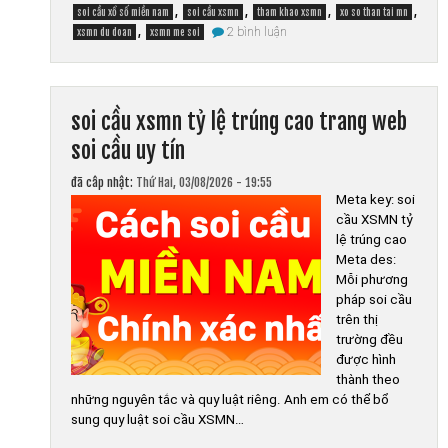
,
,
,
,
soi cầu xổ số miền nam
soi cầu xsmn
tham khao xsmn
xo so than tai mn
ở
,
2 bình luận
xsmn du doan
xsmn me soi
dự
đoán
xổ
số
miền
nam
soi cầu xsmn tỷ lệ trúng cao trang web
hôm
nay
soi cầu uy tín
chính
xác
đã câp nhật:
Thứ Hai, 03/08/2026 - 19:55
nhất
Meta key: soi
cầu XSMN tỷ
lệ trúng cao
Meta des:
Mỗi phương
pháp soi cầu
trên thị
trường đều
được hình
thành theo
những nguyên tắc và quy luật riêng. Anh em có thể bổ
sung quy luật soi cầu XSMN…