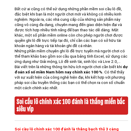
Bất cứ ai cũng có thể sử dụng những phần mềm soi cầu lô đề,
đặc biệt khi bạn là một người chơi mới và không có nhiều kinh
nghiệm. Ngoài ra, các nhà cung cấp của những sản phẩm này
cũng vô cùng đa dạng, chuyên mang đến giao diện hiện đại và
được tích hợp nhiều tính năng để bạn thao tác dễ dàng. Mặt
khác, một số phần mềm online còn cho phép người chơi được
quyền ghi lô đề trực tiếp tại đó, chỉ cần các bạn có sở hữu tài
khoản ngân hàng và tài khoản ghi đề cá nhân.
Những phần mềm chuyên ghi lô đề trực tuyến mà người chơi có
thể tham khảo bao gồm soi cầu qua bảng tính Excel, sử dụng các
ứng dụng như Giải mộng, Lô đề sinh tài, sinh lộc và Live 2.0,…
Bài viết trên là những thông tin hữu ích người chơi cần biết khi
dự
đoán xổ số miền Nam hôm nay chính xác 100 %
. Có thể thấy
với sự xuất hiện của công nghệ hiện đại, khi kết hợp với phương
pháp soi cầu truyền thống các bạn có thể chọn ra con số chuẩn
một cách chính xác nhất.
Soi cầu lô chính xác 100 đánh là thắng miền bắc
siêu víp
Soi cầu lô chính xác 100 đánh là thắng bạch thủ 3 càng