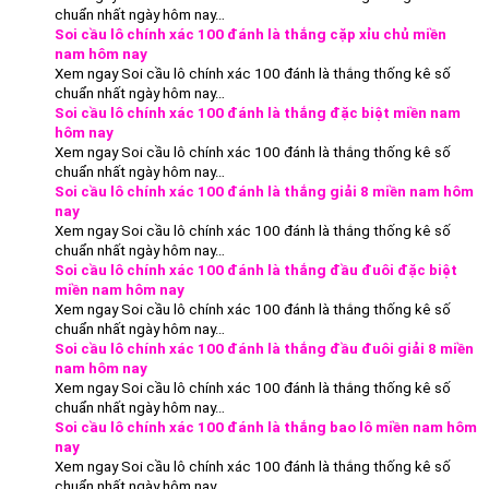
chuẩn nhất ngày hôm nay…
Soi cầu lô chính xác 100 đánh là thắng cặp xỉu chủ miền
nam hôm nay
Xem ngay Soi cầu lô chính xác 100 đánh là thắng thống kê số
chuẩn nhất ngày hôm nay…
Soi cầu lô chính xác 100 đánh là thắng đặc biệt miền nam
hôm nay
Xem ngay Soi cầu lô chính xác 100 đánh là thắng thống kê số
chuẩn nhất ngày hôm nay…
Soi cầu lô chính xác 100 đánh là thắng giải 8 miền nam hôm
nay
Xem ngay Soi cầu lô chính xác 100 đánh là thắng thống kê số
chuẩn nhất ngày hôm nay…
Soi cầu lô chính xác 100 đánh là thắng đầu đuôi đặc biệt
miền nam hôm nay
Xem ngay Soi cầu lô chính xác 100 đánh là thắng thống kê số
chuẩn nhất ngày hôm nay…
Soi cầu lô chính xác 100 đánh là thắng đầu đuôi giải 8 miền
nam hôm nay
Xem ngay Soi cầu lô chính xác 100 đánh là thắng thống kê số
chuẩn nhất ngày hôm nay…
Soi cầu lô chính xác 100 đánh là thắng bao lô miền nam hôm
nay
Xem ngay Soi cầu lô chính xác 100 đánh là thắng thống kê số
chuẩn nhất ngày hôm nay…