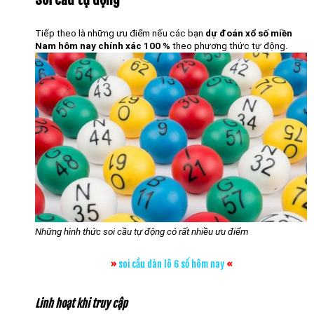
Tiếp theo là những ưu điểm nếu các bạn
dự đoán xổ số miền
Nam hôm nay chính xác 100 %
theo phương thức tự động.
Những hình thức soi cầu tự động có rất nhiều ưu điểm
»
soi cầu dàn lô 6 số hôm nay
«
Linh hoạt khi truy cập