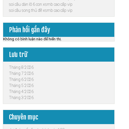
soi cầu dàn lô 6 con xsmb cao cấp vip
soi cầu song thủ đề xsmb cao cấp vip
Phản hồi gần đây
Không có bình luận nào để hiển thị.
Lưu trữ
Tháng 8 2026
Tháng 7 2026
Tháng 6 2026
Tháng 5 2026
Tháng 4 2026
Tháng 3 2026
Chuyên mục