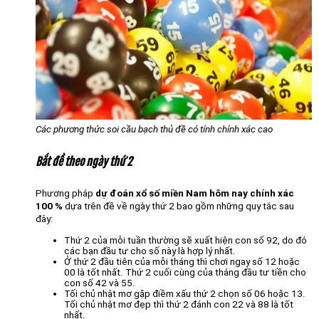
Các phương thức soi cầu bạch thủ đề có tính chính xác cao
Bắt đề theo ngày thứ 2
Phương pháp
dự đoán xổ số miền Nam hôm nay chính xác
100 %
dựa trên đề về ngày thứ 2 bao gồm những quy tắc sau
đây:
Thứ 2 của mỗi tuần thường sẽ xuất hiện con số 92, do đó
các bạn đầu tư cho số này là hợp lý nhất.
Ở thứ 2 đầu tiên của mỗi tháng thì chơi ngay số 12 hoặc
00 là tốt nhất. Thứ 2 cuối cùng của tháng đầu tư tiền cho
con số 42 và 55.
Tối chủ nhật mơ gặp điềm xấu thứ 2 chọn số 06 hoặc 13.
Tối chủ nhật mơ đẹp thì thứ 2 đánh con 22 và 88 là tốt
nhất.