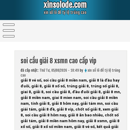
Skip
xinsolode.com
to
content
xin số lô đề tỷ lệ trúng cao
soi cầu giải 8 xsmn cao cấp vip
đã câp nhật:
Thứ Tư, 05/08/2026 - 18:49
by
xin số lô đề tỷ lệ trúng
cao
giải 8 vé số, soi cầu giải 8 miền nam, giải 8 là đầu hay
đuôi, giải 8, giải 8 xổ số, trúng giải 8, trúng số giải 8,
giai 8, giải 8, soi cầu giải 8, đầu đuôi giải 8, giải 8 mn,
giải 8 miền nam, giai 8 mien nam, soi cầu giải 8 miền
nam, tính giải 8, giải 8 hôm nay, giải tám mn, soi cầu
giái tám, giải 8 đề, giải 8 víp, chốt số giải 8, xem giải
8, soi cầu giải 8 hôm nay, giải 8 ăn bao nhiêu, chốt số
giải tám, giải 8 miền nam hôm nay, giải 8 xsmn, giải 8
xổ số, giải 8 xổ số miền nam, giải 8 vé số, kết quả giải