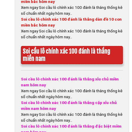
miền bắc hôm nay
Xem ngay Soi cầu lô chính xác 100 đánh là thắng thống kê
số chuẩn nhất ngày hôm nay…
Soi cầu lô chính xác 100 đánh là thắng dàn đề 10 con
miền bắc hôm nay
Xem ngay Soi cầu lô chính xác 100 đánh là thắng thống kê
số chuẩn nhất ngày hôm nay…
Soi cầu lô chính xác 100 đánh là thắng
miền nam
Soi cầu lô chính xác 100 đánh là thắng xỉu chủ miền
nam hôm nay
Xem ngay Soi cầu lô chính xác 100 đánh là thắng thống kê
số chuẩn nhất ngày hôm nay…
Soi cầu lô chính xác 100 đánh là thắng cặp xỉu chủ
miền nam hôm nay
Xem ngay Soi cầu lô chính xác 100 đánh là thắng thống kê
số chuẩn nhất ngày hôm nay…
Soi cầu lô chính xác 100 đánh là thắng đặc biệt miền