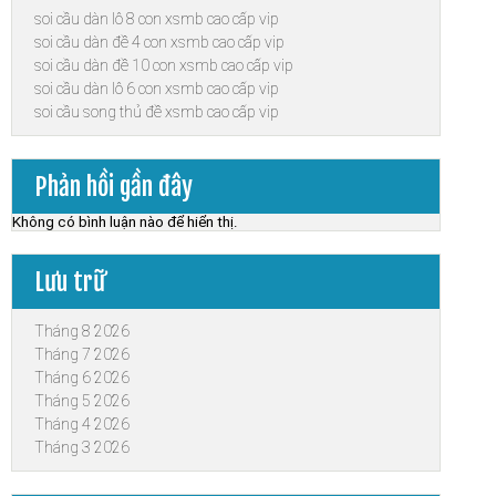
soi cầu dàn lô 8 con xsmb cao cấp vip
soi cầu dàn đề 4 con xsmb cao cấp vip
soi cầu dàn đề 10 con xsmb cao cấp vip
soi cầu dàn lô 6 con xsmb cao cấp vip
soi cầu song thủ đề xsmb cao cấp vip
Phản hồi gần đây
Không có bình luận nào để hiển thị.
Lưu trữ
Tháng 8 2026
Tháng 7 2026
Tháng 6 2026
Tháng 5 2026
Tháng 4 2026
Tháng 3 2026