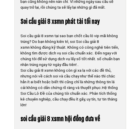
bạn cũng không nên nản chí. Vì những ngày sau cầu sẽ
quay trở lại, rồi chúng ta sẽ lấy lại những gì đã mất.
Soi cầu giải 8 xsmn phát tài tối nay
Soi cầu giải 8 xsmn tại sao bạn chốt cầu lô vip mãi không
trúng? Do bạn không kiên trì, soi Soi cầu giải 8
xsmn không đúng kỹ thuật. Không có công nghệ tiên tiến,
không tìm được dịch vụ soi cầu chuẩn xác. Đến ngay với
chúng tôi để sử dụng dịch vụ lấy số tốt nhất. số chuẩn bạn
nhận trúng ngay từ ngày đầu tiên!..
Soi cầu giải 8 xsmn không còn gì xa lạ với các đề thủ,
nhưng nói về cách soi và cầu chạy như thế nào thì chắc
hẳn ít ai biết hoặc biết thì cũng chỉ là những thông tin lá
cải không có dẫn chứng rõ ràng và thuyết phục.Hệ thống
Soi Cầu Lô Đề của chúng tôi chuẩn xác. Phân tích thống
kê chuyên nghiệp, cầu chạy đều ít gãy, uy tín, tự tin thắng
lớn!
soi cầu giải 8 xsmn hội đồng đưa về