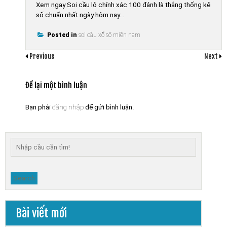
Xem ngay Soi cầu lô chính xác 100 đánh là thắng thống kê
số chuẩn nhất ngày hôm nay…
Posted in
soi cầu xổ số miền nam
Previous
Next
Để lại một bình luận
Bạn phải
đăng nhập
để gửi bình luận.
Search
Bài viết mới