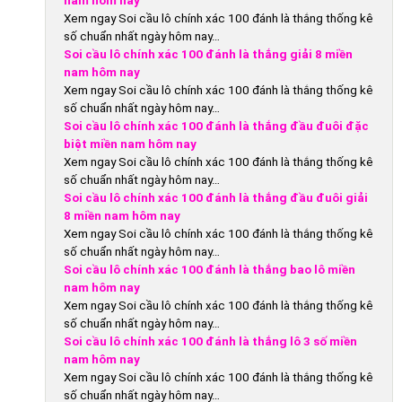
nam hôm nay
Xem ngay Soi cầu lô chính xác 100 đánh là thắng thống kê
số chuẩn nhất ngày hôm nay…
Soi cầu lô chính xác 100 đánh là thắng giải 8 miền
nam hôm nay
Xem ngay Soi cầu lô chính xác 100 đánh là thắng thống kê
số chuẩn nhất ngày hôm nay…
Soi cầu lô chính xác 100 đánh là thắng đầu đuôi đặc
biệt miền nam hôm nay
Xem ngay Soi cầu lô chính xác 100 đánh là thắng thống kê
số chuẩn nhất ngày hôm nay…
Soi cầu lô chính xác 100 đánh là thắng đầu đuôi giải
8 miền nam hôm nay
Xem ngay Soi cầu lô chính xác 100 đánh là thắng thống kê
số chuẩn nhất ngày hôm nay…
Soi cầu lô chính xác 100 đánh là thắng bao lô miền
nam hôm nay
Xem ngay Soi cầu lô chính xác 100 đánh là thắng thống kê
số chuẩn nhất ngày hôm nay…
Soi cầu lô chính xác 100 đánh là thắng lô 3 số miền
nam hôm nay
Xem ngay Soi cầu lô chính xác 100 đánh là thắng thống kê
số chuẩn nhất ngày hôm nay…