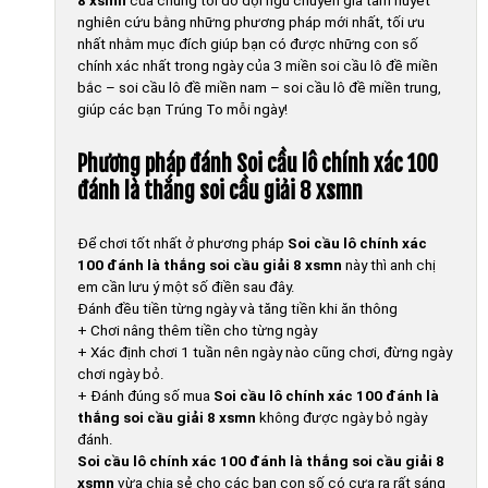
8 xsmn
của chúng tôi do đội ngũ chuyên gia tâm huyết
nghiên cứu bằng những phương pháp mới nhất, tối ưu
nhất nhằm mục đích giúp bạn có được những con số
chính xác nhất trong ngày của 3 miền soi cầu lô đề miền
bắc – soi cầu lô đề miền nam – soi cầu lô đề miền trung,
giúp các bạn Trúng To mỗi ngày!
Phương pháp đánh
Soi cầu lô chính xác 100
đánh là thắng
soi cầu giải 8 xsmn
Để chơi tốt nhất ở phương pháp
Soi cầu lô chính xác
100 đánh là thắng
soi cầu giải 8 xsmn
này thì anh chị
em cần lưu ý một số điền sau đây.
Đánh đều tiền từng ngày và tăng tiền khi ăn thông
+ Chơi nâng thêm tiền cho từng ngày
+ Xác định chơi 1 tuần nên ngày nào cũng chơi, đừng ngày
chơi ngày bỏ.
+ Đánh đúng số mua
Soi cầu lô chính xác 100 đánh là
thắng
soi cầu giải 8 xsmn
không được ngày bỏ ngày
đánh.
Soi cầu lô chính xác 100 đánh là thắng
soi cầu giải 8
xsmn
vừa chia sẻ cho các bạn con số có cựa ra rất sáng