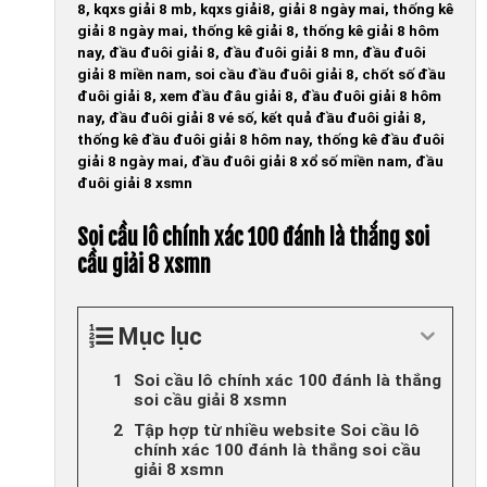
8, kqxs giải 8 mb, kqxs giải8, giải 8 ngày mai, thống kê
giải 8 ngày mai, thống kê giải 8, thống kê giải 8 hôm
nay, đầu đuôi giải 8, đầu đuôi giải 8 mn, đầu đuôi
giải 8 miền nam, soi cầu đầu đuôi giải 8, chốt số đầu
đuôi giải 8, xem đầu đâu giải 8, đầu đuôi giải 8 hôm
nay, đầu đuôi giải 8 vé số, kết quả đầu đuôi giải 8,
thống kê đầu đuôi giải 8 hôm nay, thống kê đầu đuôi
giải 8 ngày mai, đầu đuôi giải 8 xổ số miền nam, đầu
đuôi giải 8 xsmn
Soi cầu lô chính xác 100 đánh là thắng soi
cầu giải 8 xsmn
Mục lục
Soi cầu lô chính xác 100 đánh là thắng
soi cầu giải 8 xsmn
Tập hợp từ nhiều website Soi cầu lô
chính xác 100 đánh là thắng soi cầu
giải 8 xsmn