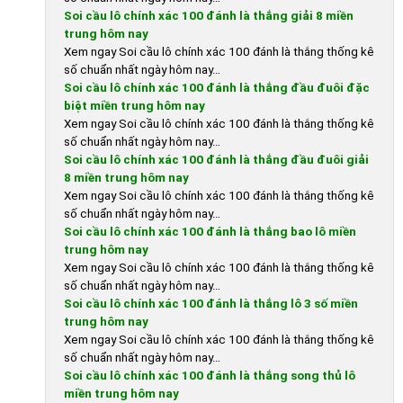
Soi cầu lô chính xác 100 đánh là thắng giải 8 miền
trung hôm nay
Xem ngay Soi cầu lô chính xác 100 đánh là thắng thống kê
số chuẩn nhất ngày hôm nay…
Soi cầu lô chính xác 100 đánh là thắng đầu đuôi đặc
biệt miền trung hôm nay
Xem ngay Soi cầu lô chính xác 100 đánh là thắng thống kê
số chuẩn nhất ngày hôm nay…
Soi cầu lô chính xác 100 đánh là thắng đầu đuôi giải
8 miền trung hôm nay
Xem ngay Soi cầu lô chính xác 100 đánh là thắng thống kê
số chuẩn nhất ngày hôm nay…
Soi cầu lô chính xác 100 đánh là thắng bao lô miền
trung hôm nay
Xem ngay Soi cầu lô chính xác 100 đánh là thắng thống kê
số chuẩn nhất ngày hôm nay…
Soi cầu lô chính xác 100 đánh là thắng lô 3 số miền
trung hôm nay
Xem ngay Soi cầu lô chính xác 100 đánh là thắng thống kê
số chuẩn nhất ngày hôm nay…
Soi cầu lô chính xác 100 đánh là thắng song thủ lô
miền trung hôm nay