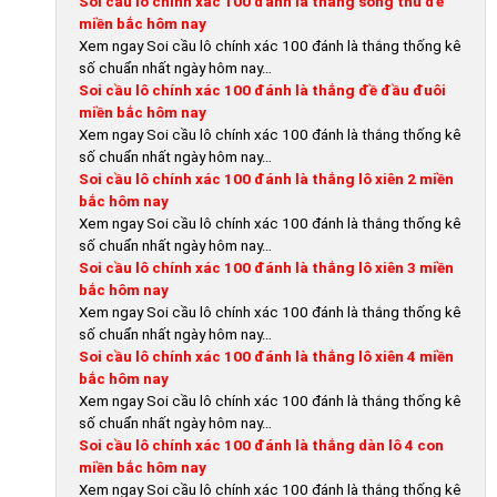
Soi cầu lô chính xác 100 đánh là thắng song thủ đề
miền bắc hôm nay
Xem ngay Soi cầu lô chính xác 100 đánh là thắng thống kê
số chuẩn nhất ngày hôm nay…
Soi cầu lô chính xác 100 đánh là thắng đề đầu đuôi
miền bắc hôm nay
Xem ngay Soi cầu lô chính xác 100 đánh là thắng thống kê
số chuẩn nhất ngày hôm nay…
Soi cầu lô chính xác 100 đánh là thắng lô xiên 2 miền
bắc hôm nay
Xem ngay Soi cầu lô chính xác 100 đánh là thắng thống kê
số chuẩn nhất ngày hôm nay…
Soi cầu lô chính xác 100 đánh là thắng lô xiên 3 miền
bắc hôm nay
Xem ngay Soi cầu lô chính xác 100 đánh là thắng thống kê
số chuẩn nhất ngày hôm nay…
Soi cầu lô chính xác 100 đánh là thắng lô xiên 4 miền
bắc hôm nay
Xem ngay Soi cầu lô chính xác 100 đánh là thắng thống kê
số chuẩn nhất ngày hôm nay…
Soi cầu lô chính xác 100 đánh là thắng dàn lô 4 con
miền bắc hôm nay
Xem ngay Soi cầu lô chính xác 100 đánh là thắng thống kê