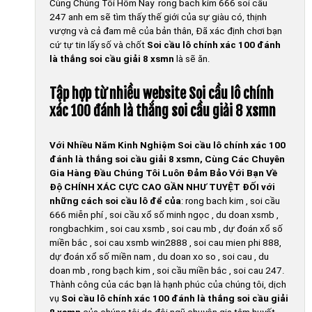
Cùng Chúng Tôi Hôm Nay rong bach kim 666 soi cầu
247 anh em sẽ tìm thấy thế giới của sự giàu có, thịnh
vượng và cả đam mê của bản thân, Đã xác định chơi bạn
cứ tự tin lấy số và chốt
Soi cầu lô chính xác 100 đánh
là thắng
soi cầu giải 8 xsmn
là sẽ ăn.
Tập hợp từ nhiều website
Soi cầu lô chính
xác 100 đánh là thắng
soi cầu giải 8 xsmn
Với Nhiều Năm Kinh Nghiệm
Soi cầu lô chính xác 100
đánh là thắng
soi cầu giải 8 xsmn, Cùng Các Chuyên
Gia Hàng Đầu Chúng Tôi Luôn Đảm Bảo Với Bạn Về
Độ CHÍNH XÁC CỰC CAO GẦN NHƯ TUYỆT ĐỐI với
những cách soi cầu lô để của
: rong bach kim , soi cầu
666 miễn phí , soi cầu xổ số minh ngọc , du doan xsmb ,
rongbachkim , soi cau xsmb , soi cau mb , dự đoán xổ số
miền bắc , soi cau xsmb win2888 , soi cau mien phi 888,
dự đoán xổ số miền nam , du doan xo so , soi cau , du
doan mb , rong bạch kim , soi cầu miền bắc , soi cau 247.
Thành công của các bạn là hạnh phúc của chúng tôi, dịch
vụ
Soi cầu lô chính xác 100 đánh là thắng
soi cầu giải