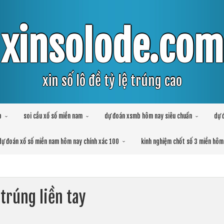
xinsolode.com
xin số lô đề tỷ lệ trúng cao
p
soi cầu xổ số miền nam
dự đoán xsmb hôm nay siêu chuẩn
dự 
dự đoán xổ số miền nam hôm nay chính xác 100
kinh nghiệm chốt số 3 miền hôm
 trúng liền tay