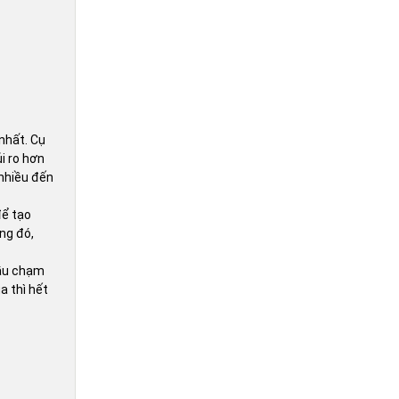
nhất. Cụ
i ro hơn
 nhiều đến
để tạo
ng đó,
cầu chạm
a thì hết