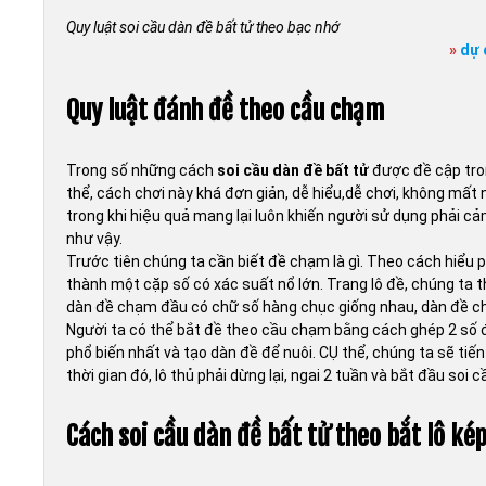
Quy luật soi cầu dàn đề bất tử theo bạc nhớ
»
dự 
Quy luật đánh đề theo cầu chạm
Trong số những cách
soi cầu dàn đề bất tử
được đề cập tron
thể, cách chơi này khá đơn giản, dễ hiểu,dễ chơi, không mất n
trong khi hiệu quả mang lại luôn khiến người sử dụng phải cảm
như vậy.
Trước tiên chúng ta cần biết đề chạm là gì. Theo cách hiểu p
thành một cặp số có xác suất nổ lớn. Trang lô đề, chúng ta
dàn đề chạm đầu có chữ số hàng chục giống nhau, dàn đề ch
Người ta có thể bắt đề theo cầu chạm bằng cách ghép 2 số đầ
phổ biến nhất và tạo dàn đề để nuôi. CỤ thể, chúng ta sẽ tiế
thời gian đó, lô thủ phải dừng lại, ngai 2 tuần và bắt đầu soi cầ
Cách soi cầu dàn đề bất tử theo bắt lô ké