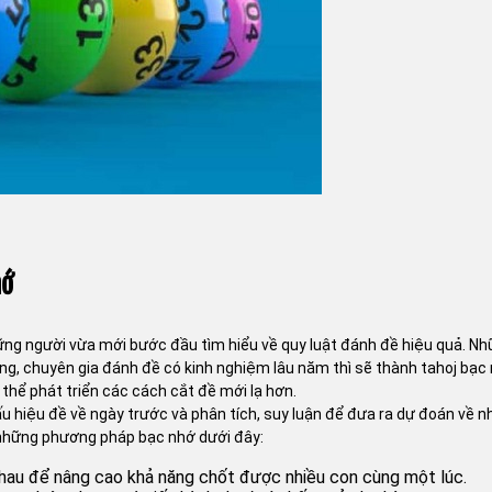
hớ
hững người vừa mới bước đầu tìm hiểu về quy luật đánh đề hiệu quả. N
ng, chuyên gia đánh đề có kinh nghiệm lâu năm thì sẽ thành tahoj bạc 
 thể phát triển các cách cắt đề mới lạ hơn.
ấu hiệu đề về ngày trước và phân tích, suy luận để đưa ra dự đoán về 
 những phương pháp bạc nhớ dưới đây:
hau để nâng cao khả năng chốt được nhiều con cùng một lúc.