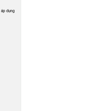
g áp dụng