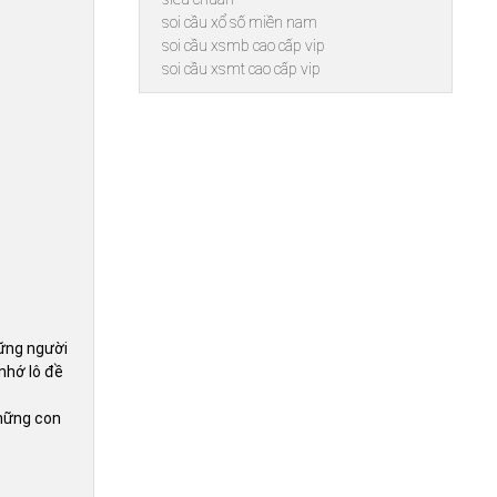
soi cầu xổ số miền nam
soi cầu xsmb cao cấp vip
soi cầu xsmt cao cấp vip
hững người
nhớ lô đề
những con