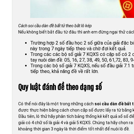
Cách soi cầu dàn đề bất tử theo bắt lô kép
Nếu không biết bắt đầu từ đâu thì anh em đừng ngại thử cách
Trường hợp 2 số đầu học 2 số giữa của giải đặc bi
này trong 7 ngày tiếp theo và chờ đợi kết quả.
Trong các các bộ số giải 7 KQXS có cặp số có 2 c
tay nuôi dàn đề: 05, 16, 27, 38, 49, 50, 61,72, 83, 9
Trong các bộ số giải 7 KQXS, nếu số đầu giải 7.1 tr
tiếp theo, khả năng đề về rất lớn.
Quy luật đánh đề theo dạng số
Có thể nói đây là một trong những cách
soi cầu dàn đề bất 
được thực hiện bằng cách chọn cặp số được lấy ra từ bằng kế
Đầu tiên, lô thử hãy phân tích bảng thống kê kết quả xổ số đ
giải có 4 chữ số là giải 4 và giải 5 KQXS. Chúng ta hãy chọn 
khoảng thời gian 3 ngày là thời điểm tốt nhất để nuôi lô đề.