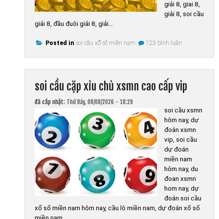
giải 8, giai 8,
giải 8, soi cầu
giải 8, đầu đuôi giải 8, giải…
ở
Posted in
soi cầu xổ số miền nam
123 bình luận
soi
cầu
đầu
đuôi
giải
soi cầu cặp xỉu chủ xsmn cao cấp vip
8
xsmn
cao
đã câp nhật:
Thứ Bảy, 08/08/2026 - 18:29
cấp
soi cầu xsmn
vip
hôm nay, dự
đoán xsmn
vip, soi cầu
dự đoán
miền nam
hôm nay, du
đoan xsmn
hom nay, dự
đoán soi cầu
xổ số miền nam hôm nay, cầu lô miền nam, dự đoán xổ số
miền nam…