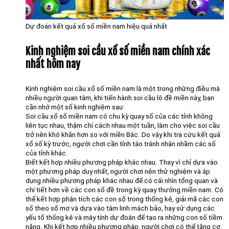
Dự đoán kết quả xổ số miền nam hiệu quả nhất
Kinh nghiệm soi cầu xổ số miền nam chính xác
nhất hôm nay
Kinh nghiệm soi cầu xổ số miền nam là một trong những điều mà
nhiều người quan tâm, khi tiến hành soi cầu lô đề miền này, bạn
cần nhớ một số kinh nghiệm sau:
Soi cầu xổ số miền nam có chu kỳ quay số của các tỉnh không
liên tục nhau, thậm chí cách nhau một tuần, làm cho việc soi cầu
trở nên khó khăn hơn so với miền Bắc. Do vậy khi tra cứu kết quả
xổ số kỳ trước, người chơi cần tỉnh táo tránh nhận nhầm các số
của tỉnh khác.
Biết kết hợp nhiều phương pháp khác nhau. Thay vì chỉ dựa vào
một phương pháp duy nhất, người chơi nên thử nghiệm và áp
dụng nhiều phương pháp khác nhau để có cái nhìn tổng quan và
chi tiết hơn về các con số đề trong kỳ quay thưởng miền nam. Có
thể kết hợp phân tích các con số trong thống kê, giải mã các con
số theo sổ mơ và dựa vào tâm linh mách bảo, hay sử dụng các
yếu tố thống kê và máy tính dự đoán để tạo ra những con số tiềm
năng. Khi kết hợp nhiều phương pháp, người chơi có thể tăng cơ