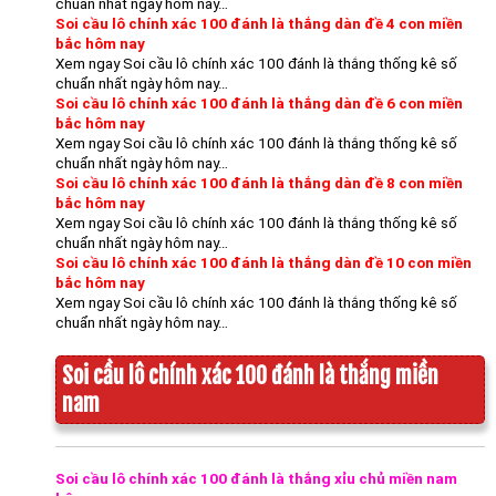
chuẩn nhất ngày hôm nay…
Soi cầu lô chính xác 100 đánh là thắng dàn đề 4 con miền
bắc hôm nay
Xem ngay Soi cầu lô chính xác 100 đánh là thắng thống kê số
chuẩn nhất ngày hôm nay…
Soi cầu lô chính xác 100 đánh là thắng dàn đề 6 con miền
bắc hôm nay
Xem ngay Soi cầu lô chính xác 100 đánh là thắng thống kê số
chuẩn nhất ngày hôm nay…
Soi cầu lô chính xác 100 đánh là thắng dàn đề 8 con miền
bắc hôm nay
Xem ngay Soi cầu lô chính xác 100 đánh là thắng thống kê số
chuẩn nhất ngày hôm nay…
Soi cầu lô chính xác 100 đánh là thắng dàn đề 10 con miền
bắc hôm nay
Xem ngay Soi cầu lô chính xác 100 đánh là thắng thống kê số
chuẩn nhất ngày hôm nay…
Soi cầu lô chính xác 100 đánh là thắng miền
nam
Soi cầu lô chính xác 100 đánh là thắng xỉu chủ miền nam