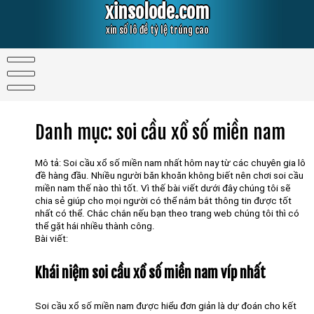
Skip
xinsolode.com
to
content
xin số lô đề tỷ lệ trúng cao
Danh mục:
soi cầu xổ số miền nam
Mô tả: Soi cầu xổ số miền nam nhất hôm nay từ các chuyên gia lô
đề hàng đầu. Nhiều người băn khoăn không biết nên chơi soi cầu
miền nam thế nào thì tốt. Vì thế bài viết dưới đây chúng tôi sẽ
chia sẻ giúp cho mọi người có thể nắm bắt thông tin được tốt
nhất có thể. Chắc chắn nếu bạn theo trang web chúng tôi thì có
thể gặt hái nhiều thành công.
Bài viết:
Khái niệm soi cầu xổ số miền nam víp nhất
Soi cầu xổ số miền nam được hiểu đơn giản là dự đoán cho kết