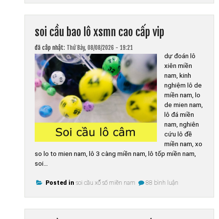
cầu
đặc
biệt
xsmn
soi cầu bao lô xsmn cao cấp vip
cao
cấp
vip
đã câp nhật:
Thứ Bảy, 08/08/2026 - 19:21
dự đoán lô
xiên miền
nam, kinh
nghiệm lô de
miền nam, lo
de mien nam,
lô đá miền
nam, nghiên
cứu lô đề
miền nam, xo
so lo to mien nam, lô 3 càng miền nam, lô tốp miền nam,
soi…
ở
Posted in
soi cầu xổ số miền nam
88 bình luận
soi
cầu
bao
lô
xsmn