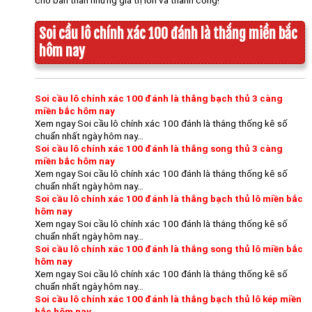
cho bản thân những giá trị lớn và thành công!
Soi cầu lô chính xác 100 đánh là thắng miền bắc
hôm nay
Soi cầu lô chính xác 100 đánh là thắng bạch thủ 3 càng
miền bắc hôm nay
Xem ngay Soi cầu lô chính xác 100 đánh là thắng thống kê số
chuẩn nhất ngày hôm nay…
Soi cầu lô chính xác 100 đánh là thắng song thủ 3 càng
miền bắc hôm nay
Xem ngay Soi cầu lô chính xác 100 đánh là thắng thống kê số
chuẩn nhất ngày hôm nay…
Soi cầu lô chính xác 100 đánh là thắng bạch thủ lô miền bắc
hôm nay
Xem ngay Soi cầu lô chính xác 100 đánh là thắng thống kê số
chuẩn nhất ngày hôm nay…
Soi cầu lô chính xác 100 đánh là thắng song thủ lô miền bắc
hôm nay
Xem ngay Soi cầu lô chính xác 100 đánh là thắng thống kê số
chuẩn nhất ngày hôm nay…
Soi cầu lô chính xác 100 đánh là thắng bạch thủ lô kép miền
bắc hôm nay