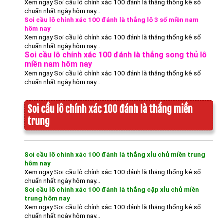
Xem ngay Soi cầu lô chính xác 100 đánh là thắng thống kê số
chuẩn nhất ngày hôm nay…
Soi cầu lô chính xác 100 đánh là thắng lô 3 số miền nam
hôm nay
Xem ngay Soi cầu lô chính xác 100 đánh là thắng thống kê số
chuẩn nhất ngày hôm nay…
Soi cầu lô chính xác 100 đánh là thắng song thủ lô
miền nam hôm nay
Xem ngay Soi cầu lô chính xác 100 đánh là thắng thống kê số
chuẩn nhất ngày hôm nay…
Soi cầu lô chính xác 100 đánh là thắng miền
trung
Soi cầu lô chính xác 100 đánh là thắng xỉu chủ miền trung
hôm nay
Xem ngay Soi cầu lô chính xác 100 đánh là thắng thống kê số
chuẩn nhất ngày hôm nay…
Soi cầu lô chính xác 100 đánh là thắng cặp xỉu chủ miền
trung hôm nay
Xem ngay Soi cầu lô chính xác 100 đánh là thắng thống kê số
chuẩn nhất ngày hôm nay…