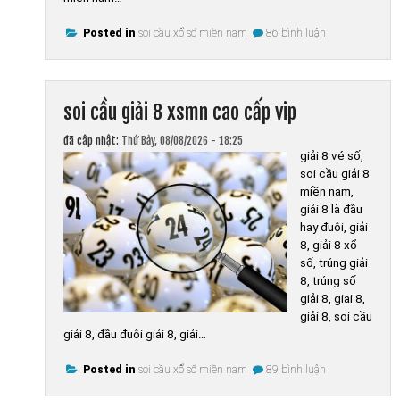
ở
Posted in
soi cầu xổ số miền nam
86 bình luận
soi
cầu
cặp
xỉu
chủ
soi cầu giải 8 xsmn cao cấp vip
xsmn
cao
cấp
đã câp nhật:
Thứ Bảy, 08/08/2026 - 18:25
vip
giải 8 vé số,
soi cầu giải 8
miền nam,
giải 8 là đầu
hay đuôi, giải
8, giải 8 xổ
số, trúng giải
8, trúng số
giải 8, giai 8,
giải 8, soi cầu
giải 8, đầu đuôi giải 8, giải…
ở
Posted in
soi cầu xổ số miền nam
89 bình luận
soi
cầu