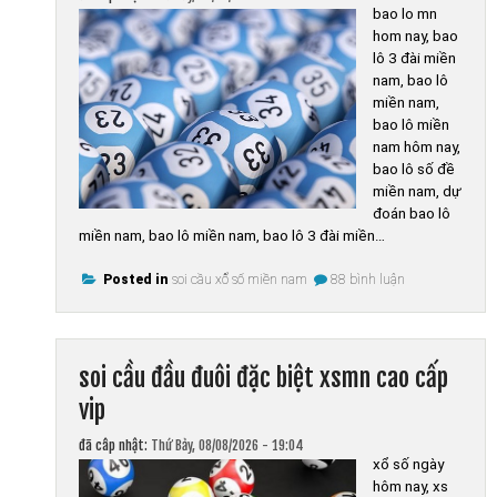
bao lo mn
hom nay, bao
lô 3 đài miền
nam, bao lô
miền nam,
bao lô miền
nam hôm nay,
bao lô số đề
miền nam, dự
đoán bao lô
miền nam, bao lô miền nam, bao lô 3 đài miền…
ở
Posted in
soi cầu xổ số miền nam
88 bình luận
soi
cầu
song
thủ
lô
soi cầu đầu đuôi đặc biệt xsmn cao cấp
xsmn
cao
cấp
vip
vip
đã câp nhật:
Thứ Bảy, 08/08/2026 - 19:04
xổ số ngày
hôm nay, xs