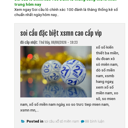
trung hôm nay
Xem ngay Soi cầu lô chính xác 100 đánh là thắng thống kê số
chuẩn nhất ngày hôm nay…
soi cầu đặc biệt xsmn cao cấp vip
đã câp nhật:
Thứ Bảy, 08/08/2026 - 19:23
xổ số kiến
thiết ba miền,
du đoan xô
sô miên nam,
dò số miền
nam, xsmb
hang ngay,
xem xổ số
miền nam, xo
sõ, so mien
nam, xổ số miền nam ngày, xo so trưc tiep mien nam,
xsmn mn,…
ở
Posted in
soi cầu xổ số miền nam
88 bình luận
soi