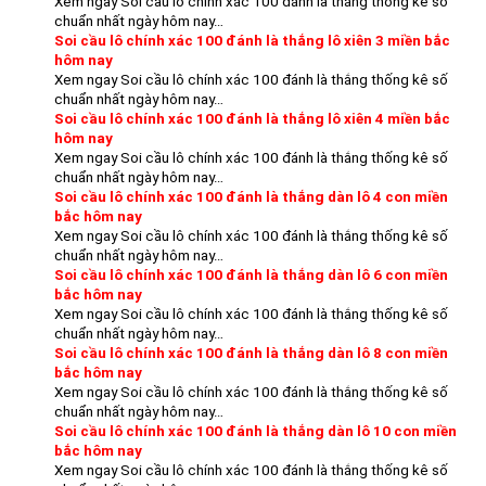
Xem ngay Soi cầu lô chính xác 100 đánh là thắng thống kê số
chuẩn nhất ngày hôm nay…
Soi cầu lô chính xác 100 đánh là thắng lô xiên 3 miền bắc
hôm nay
Xem ngay Soi cầu lô chính xác 100 đánh là thắng thống kê số
chuẩn nhất ngày hôm nay…
Soi cầu lô chính xác 100 đánh là thắng lô xiên 4 miền bắc
hôm nay
Xem ngay Soi cầu lô chính xác 100 đánh là thắng thống kê số
chuẩn nhất ngày hôm nay…
Soi cầu lô chính xác 100 đánh là thắng dàn lô 4 con miền
bắc hôm nay
Xem ngay Soi cầu lô chính xác 100 đánh là thắng thống kê số
chuẩn nhất ngày hôm nay…
Soi cầu lô chính xác 100 đánh là thắng dàn lô 6 con miền
bắc hôm nay
Xem ngay Soi cầu lô chính xác 100 đánh là thắng thống kê số
chuẩn nhất ngày hôm nay…
Soi cầu lô chính xác 100 đánh là thắng dàn lô 8 con miền
bắc hôm nay
Xem ngay Soi cầu lô chính xác 100 đánh là thắng thống kê số
chuẩn nhất ngày hôm nay…
Soi cầu lô chính xác 100 đánh là thắng dàn lô 10 con miền
bắc hôm nay
Xem ngay Soi cầu lô chính xác 100 đánh là thắng thống kê số