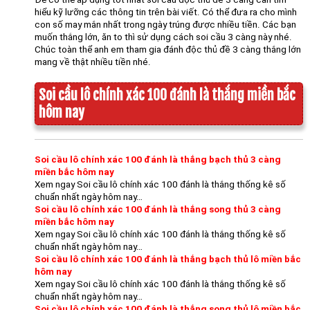
hiểu kỹ lưỡng các thông tin trên bài viết. Có thể đưa ra cho mình
con số may mắn nhất trong ngày trúng được nhiều tiền. Các bạn
muốn thắng lớn, ăn to thì sử dụng cách soi cầu 3 càng này nhé.
Chúc toàn thể anh em tham gia đánh độc thủ đề 3 càng thắng lớn
mang về thật nhiều tiền nhé.
Soi cầu lô chính xác 100 đánh là thắng miền bắc
hôm nay
Soi cầu lô chính xác 100 đánh là thắng bạch thủ 3 càng
miền bắc hôm nay
Xem ngay Soi cầu lô chính xác 100 đánh là thắng thống kê số
chuẩn nhất ngày hôm nay…
Soi cầu lô chính xác 100 đánh là thắng song thủ 3 càng
miền bắc hôm nay
Xem ngay Soi cầu lô chính xác 100 đánh là thắng thống kê số
chuẩn nhất ngày hôm nay…
Soi cầu lô chính xác 100 đánh là thắng bạch thủ lô miền bắc
hôm nay
Xem ngay Soi cầu lô chính xác 100 đánh là thắng thống kê số
chuẩn nhất ngày hôm nay…
Soi cầu lô chính xác 100 đánh là thắng song thủ lô miền bắc