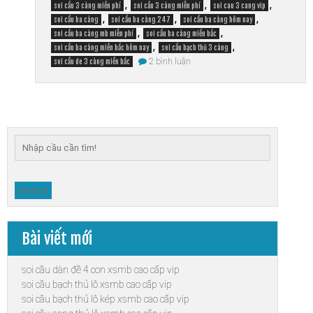
,
,
,
soi cầu 3 càng miền phí
soi cầu 3 càng miễn phí
soi cau 3 cang vip
,
,
,
soi cầu ba càng
soi cầu ba càng 247
soi cầu ba càng hôm nay
,
,
soi cầu ba càng mb miễn phí
soi cầu ba càng miền bắc
,
,
soi cầu ba càng miền bắc hôm nay
soi cầu bạch thủ 3 càng
ở
2 bình luận
soi cầu de 3 càng miền bắc
soi
cầu
3
càng
6666
miễn
phí
đã
chốt
số
là
chuẩn
Search
Bài viết mới
soi cầu dàn đề 4 con xsmb cao cấp vip
soi cầu bạch thủ lô xsmb cao cấp vip
soi cầu bạch thủ lô kép xsmb cao cấp vip