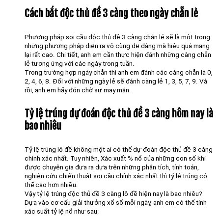
Cách bắt độc thủ đề 3 càng theo ngày chẵn lẻ
Phương pháp soi cầu độc thủ đề 3 càng chẵn lẻ sẽ là một trong
những phương pháp diễn ra vô cùng dễ dàng mà hiệu quả mang
lại rất cao. Chi tiết, anh em cần thực hiện đánh những càng chẵn
lẻ tương ứng với các ngày trong tuần.
Trong trường hợp ngày chẵn thì anh em đánh các càng chẵn là 0,
2, 4, 6, 8. Đối với những ngày lẻ sẽ đánh càng lẻ 1, 3, 5, 7, 9. Và
rồi, anh em hãy đón chờ sự may mắn.
Tỷ lệ trúng dự đoán độc thủ đề 3 càng hôm nay là
bao nhiêu
Tỷ lệ trúng lô đề không một ai có thể dự đoán độc thủ đề 3 càng
chính xác nhất. Tuy nhiên, Xác xuất % nổ của những con số khi
được chuyên gia đưa ra dựa trên những phân tích, tính toán,
nghiên cứu chiến thuật soi cầu chính xác nhất thì tỷ lệ trúng có
thể cao hơn nhiều.
Vậy tỷ lệ trúng độc thủ đề 3 càng lô đề hiện nay là bao nhiêu?
Dựa vào cơ cấu giải thưởng xổ số mỗi ngày, anh em có thể tính
xác suất tỷ lệ nổ như sau: