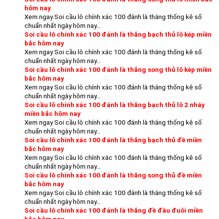
hôm nay
Xem ngay Soi cầu lô chính xác 100 đánh là thắng thống kê số
chuẩn nhất ngày hôm nay…
Soi cầu lô chính xác 100 đánh là thắng bạch thủ lô kép miền
bắc hôm nay
Xem ngay Soi cầu lô chính xác 100 đánh là thắng thống kê số
chuẩn nhất ngày hôm nay…
Soi cầu lô chính xác 100 đánh là thắng song thủ lô kép miền
bắc hôm nay
Xem ngay Soi cầu lô chính xác 100 đánh là thắng thống kê số
chuẩn nhất ngày hôm nay…
Soi cầu lô chính xác 100 đánh là thắng bạch thủ lô 2 nháy
miền bắc hôm nay
Xem ngay Soi cầu lô chính xác 100 đánh là thắng thống kê số
chuẩn nhất ngày hôm nay…
Soi cầu lô chính xác 100 đánh là thắng bạch thủ đề miền
bắc hôm nay
Xem ngay Soi cầu lô chính xác 100 đánh là thắng thống kê số
chuẩn nhất ngày hôm nay…
Soi cầu lô chính xác 100 đánh là thắng song thủ đề miền
bắc hôm nay
Xem ngay Soi cầu lô chính xác 100 đánh là thắng thống kê số
chuẩn nhất ngày hôm nay…
Soi cầu lô chính xác 100 đánh là thắng đề đầu đuôi miền