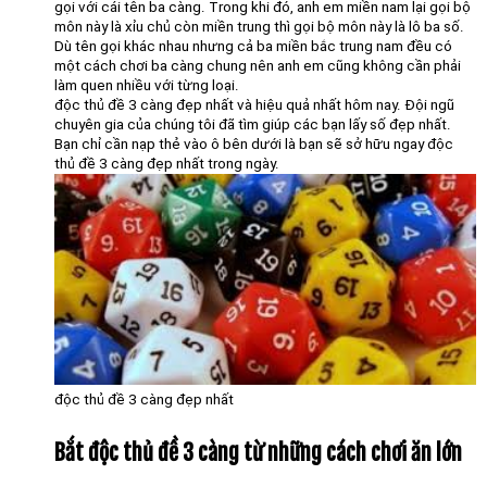
gọi với cái tên ba càng. Trong khi đó, anh em miền nam lại gọi bộ
môn này là xỉu chủ còn miền trung thì gọi bộ môn này là lô ba số.
Dù tên gọi khác nhau nhưng cả ba miền bắc trung nam đều có
một cách chơi ba càng chung nên anh em cũng không cần phải
làm quen nhiều với từng loại.
độc thủ đề 3 càng đẹp nhất và hiệu quả nhất hôm nay. Đội ngũ
chuyên gia của chúng tôi đã tìm giúp các bạn lấy số đẹp nhất.
Bạn chỉ cần nạp thẻ vào ô bên dưới là bạn sẽ sở hữu ngay độc
thủ đề 3 càng đẹp nhất trong ngày.
độc thủ đề 3 càng đẹp nhất
Bắt độc thủ đề 3 càng từ những cách chơi ăn lớn