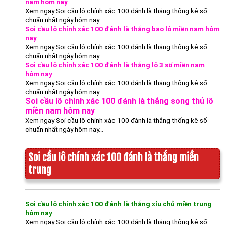
nam hôm nay
Xem ngay Soi cầu lô chính xác 100 đánh là thắng thống kê số
chuẩn nhất ngày hôm nay…
Soi cầu lô chính xác 100 đánh là thắng bao lô miền nam hôm
nay
Xem ngay Soi cầu lô chính xác 100 đánh là thắng thống kê số
chuẩn nhất ngày hôm nay…
Soi cầu lô chính xác 100 đánh là thắng lô 3 số miền nam
hôm nay
Xem ngay Soi cầu lô chính xác 100 đánh là thắng thống kê số
chuẩn nhất ngày hôm nay…
Soi cầu lô chính xác 100 đánh là thắng song thủ lô
miền nam hôm nay
Xem ngay Soi cầu lô chính xác 100 đánh là thắng thống kê số
chuẩn nhất ngày hôm nay…
Soi cầu lô chính xác 100 đánh là thắng miền
trung
Soi cầu lô chính xác 100 đánh là thắng xỉu chủ miền trung
hôm nay
Xem ngay Soi cầu lô chính xác 100 đánh là thắng thống kê số