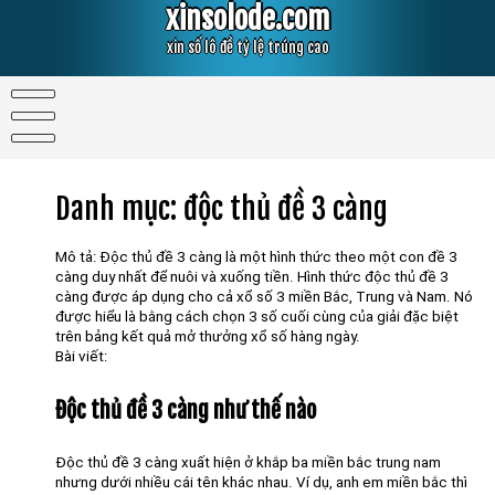
Skip
xinsolode.com
to
content
xin số lô đề tỷ lệ trúng cao
Danh mục:
độc thủ đề 3 càng
Mô tả: Độc thủ đề 3 càng là một hình thức theo một con đề 3
càng duy nhất để nuôi và xuống tiền. Hình thức độc thủ đề 3
càng được áp dụng cho cả xổ số 3 miền Bắc, Trung và Nam. Nó
được hiểu là bằng cách chọn 3 số cuối cùng của giải đặc biệt
trên bảng kết quả mở thưởng xổ số hàng ngày.
Bài viết:
Độc thủ đề 3 càng như thế nào
Độc thủ đề 3 càng xuất hiện ở khắp ba miền bắc trung nam
nhưng dưới nhiều cái tên khác nhau. Ví dụ, anh em miền bắc thì