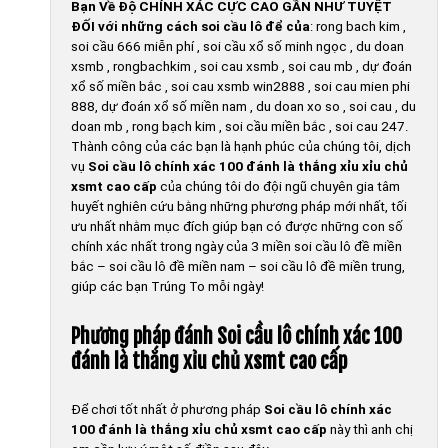
Bạn Về Độ CHÍNH XÁC CỰC CAO GẦN NHƯ TUYỆT
ĐỐI với những cách soi cầu lô để của
: rong bach kim ,
soi cầu 666 miễn phí , soi cầu xổ số minh ngọc , du doan
xsmb , rongbachkim , soi cau xsmb , soi cau mb , dự đoán
xổ số miền bắc , soi cau xsmb win2888 , soi cau mien phi
888, dự đoán xổ số miền nam , du doan xo so , soi cau , du
doan mb , rong bạch kim , soi cầu miền bắc , soi cau 247.
Thành công của các bạn là hạnh phúc của chúng tôi, dịch
vụ
Soi cầu lô chính xác 100 đánh là thắng
xỉu
xỉu chủ
xsmt cao cấp
của chúng tôi do đội ngũ chuyên gia tâm
huyết nghiên cứu bằng những phương pháp mới nhất, tối
ưu nhất nhằm mục đích giúp bạn có được những con số
chính xác nhất trong ngày của 3 miền soi cầu lô đề miền
bắc – soi cầu lô đề miền nam – soi cầu lô đề miền trung,
giúp các bạn Trúng To mỗi ngày!
Phương pháp đánh
Soi cầu lô chính xác 100
đánh là thắng
xỉu chủ xsmt cao cấp
Để chơi tốt nhất ở phương pháp
Soi cầu lô chính xác
100 đánh là thắng
xỉu chủ xsmt cao cấp
này thì anh chị