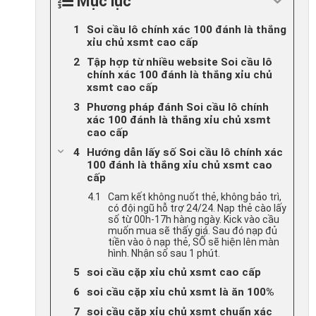
Mục lục
Soi cầu lô chính xác 100 đánh là thắng
xỉu chủ xsmt cao cấp
Tập hợp từ nhiều website Soi cầu lô
chính xác 100 đánh là thắng xỉu chủ
xsmt cao cấp
Phương pháp đánh Soi cầu lô chính
xác 100 đánh là thắng xỉu chủ xsmt
cao cấp
Hướng dẫn lấy số Soi cầu lô chính xác
100 đánh là thắng xỉu chủ xsmt cao
cấp
Cam kết không nuốt thẻ, không bảo trì,
có đội ngũ hỗ trợ 24/24. Nạp thẻ cào lấy
số từ 00h-17h hàng ngày. Kick vào cầu
muốn mua sẽ thấy giá. Sau đó nạp đủ
tiền vào ô nạp thẻ, SỐ sẽ hiện lên màn
hình. Nhận số sau 1 phút.
soi cầu cặp xỉu chủ xsmt cao cấp
soi cầu cặp xỉu chủ xsmt là ăn 100%
soi cầu cặp xỉu chủ xsmt chuẩn xác