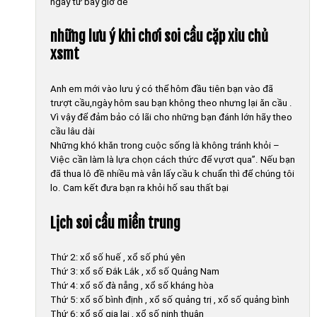
ngay từ bây giờ để
những lưu ý khi chơi soi cầu cặp xỉu chủ
xsmt
Anh em mới vào lưu ý có thể hôm đầu tiên bạn vào đã
trượt cầu,ngày hôm sau bạn không theo nhưng lại ăn cầu .
Vì vậy để đảm bảo có lãi cho những bạn đánh lớn hãy theo
cầu lâu dài
Những khó khăn trong cuộc sống là không tránh khỏi –
Việc cần làm là lựa chọn cách thức để vựơt qua”. Nếu bạn
đã thua lô đề nhiều mà vẫn lấy cầu k chuẩn thì để chúng tôi
lo. Cam kết đưa bạn ra khỏi hố sau thất bại
Lịch soi cầu miền trung
Thứ 2: xổ số huế , xổ số phú yên
Thứ 3: xổ số Đắk Lắk , xổ số Quảng Nam
Thứ 4: xổ số đà nẵng , xổ số kháng hòa
Thứ 5: xổ số bình định , xổ số quảng trị , xổ số quảng bình
Thứ 6: xổ số gia lai , xổ số ninh thuận