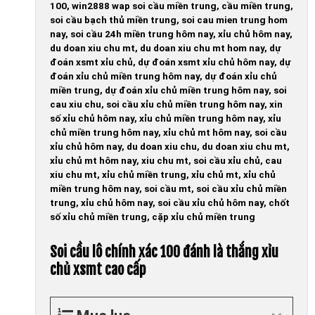
100, win2888 wap soi cầu miền trung, cầu miền trung,
soi cầu bạch thủ miền trung, soi cau mien trung hom
nay, soi cầu 24h miền trung hôm nay, xỉu chủ hôm nay,
du doan xiu chu mt, du doan xiu chu mt hom nay, dự
đoán xsmt xỉu chủ, dự đoán xsmt xỉu chủ hôm nay, dự
đoán xỉu chủ miền trung hôm nay, dự đoán xỉu chủ
miền trung, dự đoán xỉu chủ miền trung hôm nay, soi
cau xiu chu, soi cầu xỉu chủ miền trung hôm nay, xin
số xỉu chủ hôm nay, xỉu chủ miền trung hôm nay, xỉu
chủ miền trung hôm nay, xỉu chủ mt hôm nay, soi cầu
xỉu chủ hôm nay, du doan xiu chu, du doan xiu chu mt,
xỉu chủ mt hôm nay, xiu chu mt, soi cầu xỉu chủ, cau
xiu chu mt, xỉu chủ miền trung, xỉu chủ mt, xỉu chủ
miền trung hôm nay, soi cầu mt, soi cầu xỉu chủ miền
trung, xỉu chủ hôm nay, soi cầu xỉu chủ hôm nay, chốt
số xỉu chủ miền trung, cặp xỉu chủ miền trung
Soi cầu lô chính xác 100 đánh là thắng xỉu
chủ xsmt cao cấp