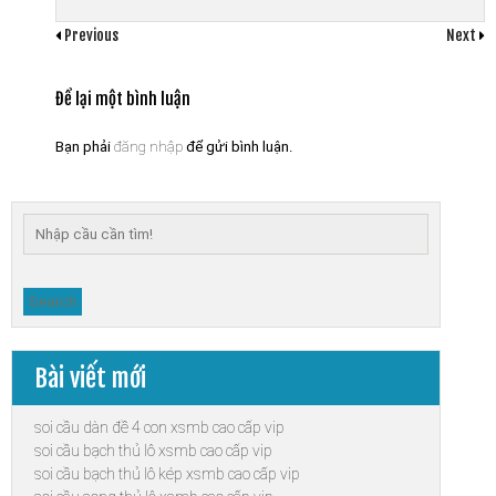
Previous
Next
Để lại một bình luận
Bạn phải
đăng nhập
để gửi bình luận.
Search
Bài viết mới
soi cầu dàn đề 4 con xsmb cao cấp vip
soi cầu bạch thủ lô xsmb cao cấp vip
soi cầu bạch thủ lô kép xsmb cao cấp vip