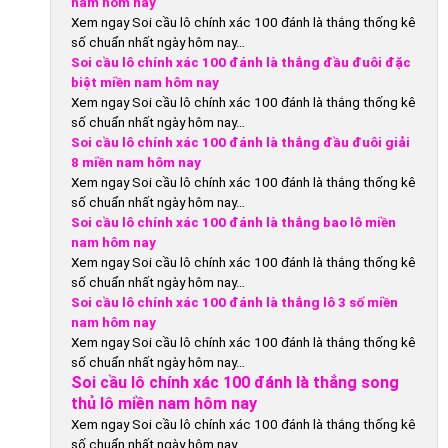
nam hôm nay
Xem ngay Soi cầu lô chính xác 100 đánh là thắng thống kê
số chuẩn nhất ngày hôm nay…
Soi cầu lô chính xác 100 đánh là thắng đầu đuôi đặc
biệt miền nam hôm nay
Xem ngay Soi cầu lô chính xác 100 đánh là thắng thống kê
số chuẩn nhất ngày hôm nay…
Soi cầu lô chính xác 100 đánh là thắng đầu đuôi giải
8 miền nam hôm nay
Xem ngay Soi cầu lô chính xác 100 đánh là thắng thống kê
số chuẩn nhất ngày hôm nay…
Soi cầu lô chính xác 100 đánh là thắng bao lô miền
nam hôm nay
Xem ngay Soi cầu lô chính xác 100 đánh là thắng thống kê
số chuẩn nhất ngày hôm nay…
Soi cầu lô chính xác 100 đánh là thắng lô 3 số miền
nam hôm nay
Xem ngay Soi cầu lô chính xác 100 đánh là thắng thống kê
số chuẩn nhất ngày hôm nay…
Soi cầu lô chính xác 100 đánh là thắng song
thủ lô miền nam hôm nay
Xem ngay Soi cầu lô chính xác 100 đánh là thắng thống kê
số chuẩn nhất ngày hôm nay…