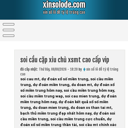
Skip
xinsolode.com
to
content
xin số lô đề tỷ lệ trúng cao
soi cầu cặp xỉu chủ xsmt cao cấp vip
đã câp nhật:
Thứ Bảy, 08/08/2026 - 18:20
by
xin số lô đề tỷ lệ trúng
cao
soi cau mt, dự đoán xổ số miền trung, soi cầu miền
trung, dự đoán miền trung, du doan mt, dự đoán xổ
số miền trung hôm nay, soi cầu miền trung hôm nay,
soi cầu miền trung wap, soi cau mien trung, dự đoán
miền trung hôm nay, dự đoán kết quả xổ số miền
trung, du doan mien trung, du doan xs than tai mt,
bạch thủ miền trung đẹp nhất hôm nay, dự đoán soi
cầu miền trung, soi cầu miền trung cực chuẩn, dự
đoán xổ số miền trung thần tài, soi cầu mt chính xác