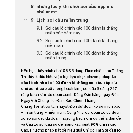
những lưu ý khi chơi soi cầu cặp xỉu
chủ xsmt
Lịch soi cầu miền trung
Soi cầu lô chính xác 100 đánh là thắng
miền bắc hôm nay
Soi cầu lô chính xác 100 đánh là thắng
miền nam
Soi cầu lô chính xác 100 đánh là thắng
miền trung
Nếu bạn thấy mình chơi
Xổ Số
đang Thua nhiều hơn Thắng
Thì đây là dấu hiệu việc bạn lựa chọn phương pháp
Soi
cầu lô chính xác 100 đánh là thắng soi cầu cặp xỉu
chủ xsmt cao cấp
rong bach kim , soi cầu 3 càng 247
rồng bạch kim, du doan xsmb Đúng Đắn hằng ngày, Đến
Ngay Với Chúng Tôi Đảm Bảo Chiến Thắng.
Chúng Tôi rất có tâm huyết Đến dự đoán xổ số miền bắc
– miền trung – miền nam. Cũng Như dự đoán xổ du doan
xo so,soi cau,du doan mb,rong bạch kim cụ thể là dàn đề
và Cầu Lô soi cầu số đề mang xác suất
90%
chính xác
Cao, Phương pháp bắt đề hiệu quả Chỉ Có Tại
Soi cầu lô