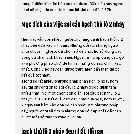
trúng 1 điểm lô miền bắc bạn sẽ được 80k. Lúc này người
chơi sẽ nhận được một khoản lãi khá cao đó là 57k.
Mục đích của việc soi cầu bạch thủ lô 2 nháy
Hiện nay vẫn còn nhiều người cho rằng đánh bạch thủ lô 2
nháy đều dựa vào linh cảm. Nhưng đối với những người
chơi chuyên nghiệp, khi chọn số để chơi, họ sử dụng các
công cụ phân tích khác nhau. Ngoài ra, họ áp dụng các gợi
ý và phương pháp chơi để tìm ra những con số chính xác
nhất. Công việc này cần được thực hiện cẩn thận để có
kết quả tốt nhất.
Trong số rất nhiều phương pháp phân tích lô ngày hôm
sau thì phương pháp soi cầu lô 2 nháy được quan tâm
nhiều nhất. Nói một cách đơn giản, soi cầu bạch thủ lô 2
nháy tức là lưu kết quả 2 số gần nhất của ngày hôm trước,
2 ngày sau bấm vào con số gần nhất. Với phương pháp
này, người chơi sẽ tìm ra những con số đẹp nhất để nhận
được một số tiền thưởng cực lớn.
bạch thủ lô 2 nháy đẹp nhất tối nay