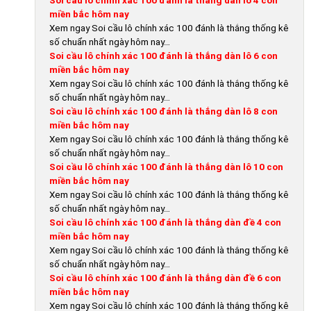
Soi cầu lô chính xác 100 đánh là thắng dàn lô 4 con
miền bắc hôm nay
Xem ngay Soi cầu lô chính xác 100 đánh là thắng thống kê
số chuẩn nhất ngày hôm nay…
Soi cầu lô chính xác 100 đánh là thắng dàn lô 6 con
miền bắc hôm nay
Xem ngay Soi cầu lô chính xác 100 đánh là thắng thống kê
số chuẩn nhất ngày hôm nay…
Soi cầu lô chính xác 100 đánh là thắng dàn lô 8 con
miền bắc hôm nay
Xem ngay Soi cầu lô chính xác 100 đánh là thắng thống kê
số chuẩn nhất ngày hôm nay…
Soi cầu lô chính xác 100 đánh là thắng dàn lô 10 con
miền bắc hôm nay
Xem ngay Soi cầu lô chính xác 100 đánh là thắng thống kê
số chuẩn nhất ngày hôm nay…
Soi cầu lô chính xác 100 đánh là thắng dàn đề 4 con
miền bắc hôm nay
Xem ngay Soi cầu lô chính xác 100 đánh là thắng thống kê
số chuẩn nhất ngày hôm nay…
Soi cầu lô chính xác 100 đánh là thắng dàn đề 6 con
miền bắc hôm nay
Xem ngay Soi cầu lô chính xác 100 đánh là thắng thống kê