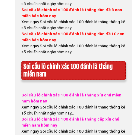
số chuẩn nhất ngày hôm nay…
Soi cầu lô chính xác 100 đánh là thắng dàn đề 8 con
miền bắc hôm nay
Xem ngay Soi cầu lô chính xác 100 đánh là thắng thống kê
số chuẩn nhất ngày hôm nay…
Soi cầu lô chính xác 100 đánh là thắng dàn đề 10 con
miền bắc hôm nay
Xem ngay Soi cầu lô chính xác 100 đánh là thắng thống kê
số chuẩn nhất ngày hôm nay…
Soi cầu lô chính xác 100 đánh là thắng
miền nam
Soi cầu lô chính xác 100 đánh là thắng xỉu chủ miền
nam hôm nay
Xem ngay Soi cầu lô chính xác 100 đánh là thắng thống kê
số chuẩn nhất ngày hôm nay…
Soi cầu lô chính xác 100 đánh là thắng cặp xỉu chủ
miền nam hôm nay
Xem ngay Soi cầu lô chính xác 100 đánh là thắng thống kê