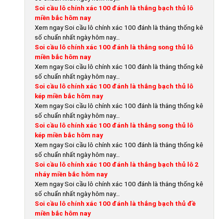
Soi cầu lô chính xác 100 đánh là thắng bạch thủ lô
miền bắc hôm nay
Xem ngay Soi cầu lô chính xác 100 đánh là thắng thống kê
số chuẩn nhất ngày hôm nay…
Soi cầu lô chính xác 100 đánh là thắng song thủ lô
miền bắc hôm nay
Xem ngay Soi cầu lô chính xác 100 đánh là thắng thống kê
số chuẩn nhất ngày hôm nay…
Soi cầu lô chính xác 100 đánh là thắng bạch thủ lô
kép miền bắc hôm nay
Xem ngay Soi cầu lô chính xác 100 đánh là thắng thống kê
số chuẩn nhất ngày hôm nay…
Soi cầu lô chính xác 100 đánh là thắng song thủ lô
kép miền bắc hôm nay
Xem ngay Soi cầu lô chính xác 100 đánh là thắng thống kê
số chuẩn nhất ngày hôm nay…
Soi cầu lô chính xác 100 đánh là thắng bạch thủ lô 2
nháy miền bắc hôm nay
Xem ngay Soi cầu lô chính xác 100 đánh là thắng thống kê
số chuẩn nhất ngày hôm nay…
Soi cầu lô chính xác 100 đánh là thắng bạch thủ đề
miền bắc hôm nay