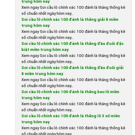
trung hôm nay
Xem ngay Soi cầu lô chính xác 100 đánh là thắng thống kê
số chuẩn nhất ngày hôm nay…
Soi cầu lô chính xác 100 đánh là thắng giải 8 miền
trung hôm nay
Xem ngay Soi cầu lô chính xác 100 đánh là thắng thống kê
số chuẩn nhất ngày hôm nay…
Soi cầu lô chính xác 100 đánh là thắng đầu đuôi đặc
biệt miền trung hôm nay
Xem ngay Soi cầu lô chính xác 100 đánh là thắng thống kê
số chuẩn nhất ngày hôm nay…
Soi cầu lô chính xác 100 đánh là thắng đầu đuôi giải
8 miền trung hôm nay
Xem ngay Soi cầu lô chính xác 100 đánh là thắng thống kê
số chuẩn nhất ngày hôm nay…
Soi cầu lô chính xác 100 đánh là thắng bao lô miền
trung hôm nay
Xem ngay Soi cầu lô chính xác 100 đánh là thắng thống kê
số chuẩn nhất ngày hôm nay…
Soi cầu lô chính xác 100 đánh là thắng lô 3 số miền
trung hôm nay
Xem ngay Soi cầu lô chính xác 100 đánh là thắng thống kê
số chuẩn nhất ngày hôm nay…