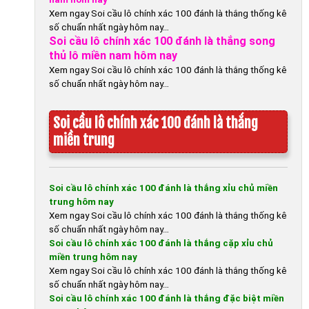
Xem ngay Soi cầu lô chính xác 100 đánh là thắng thống kê
số chuẩn nhất ngày hôm nay…
Soi cầu lô chính xác 100 đánh là thắng song
thủ lô miền nam hôm nay
Xem ngay Soi cầu lô chính xác 100 đánh là thắng thống kê
số chuẩn nhất ngày hôm nay…
Soi cầu lô chính xác 100 đánh là thắng
miền trung
Soi cầu lô chính xác 100 đánh là thắng xỉu chủ miền
trung hôm nay
Xem ngay Soi cầu lô chính xác 100 đánh là thắng thống kê
số chuẩn nhất ngày hôm nay…
Soi cầu lô chính xác 100 đánh là thắng cặp xỉu chủ
miền trung hôm nay
Xem ngay Soi cầu lô chính xác 100 đánh là thắng thống kê
số chuẩn nhất ngày hôm nay…
Soi cầu lô chính xác 100 đánh là thắng đặc biệt miền