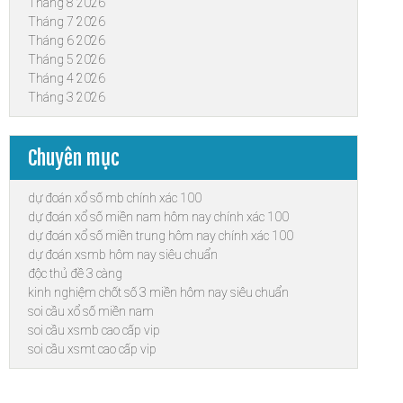
Tháng 8 2026
Tháng 7 2026
Tháng 6 2026
Tháng 5 2026
Tháng 4 2026
Tháng 3 2026
Chuyên mục
dự đoán xổ số mb chính xác 100
dự đoán xổ số miền nam hôm nay chính xác 100
dự đoán xổ số miền trung hôm nay chính xác 100
dự đoán xsmb hôm nay siêu chuẩn
độc thủ đề 3 càng
kinh nghiệm chốt số 3 miền hôm nay siêu chuẩn
soi cầu xổ số miền nam
soi cầu xsmb cao cấp vip
soi cầu xsmt cao cấp vip