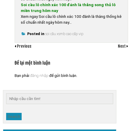
Soi cầu lô chính xác 100 đánh là thắng song thủ lô
miền trung hôm nay
Xem ngay Soi cầu lô chính xác 100 đánh là thắng thống kê
số chuẩn nhất ngày hôm nay…
Posted in
soi cầu xsmb cao cấp vip
Previous
Next
Để lại một bình luận
Bạn phải
đăng nhập
để gửi bình luận.
Search