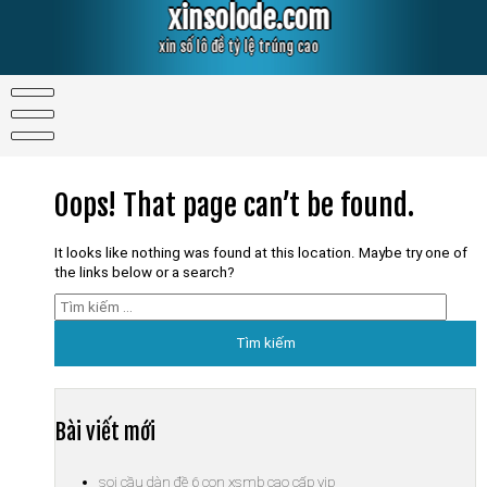
Skip
xinsolode.com
to
content
xin số lô đề tỷ lệ trúng cao
Oops! That page can’t be found.
It looks like nothing was found at this location. Maybe try one of
the links below or a search?
Tìm
kiếm
cho:
Bài viết mới
soi cầu dàn đề 6 con xsmb cao cấp vip