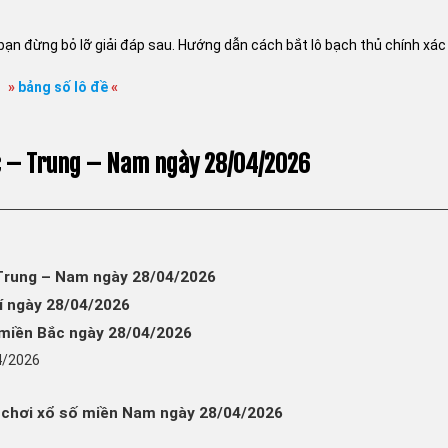
bạn đừng bỏ lỡ giải đáp sau. Hướng dẫn cách bắt lô bạch thủ chính xá
»
bảng số lô đề
«
ắc – Trung – Nam ngày 28/04/2026
 Trung – Nam ngày 28/04/2026
í ngày 28/04/2026
 miền Bắc ngày 28/04/2026
04/2026
i chơi xổ số miền Nam ngày 28/04/2026