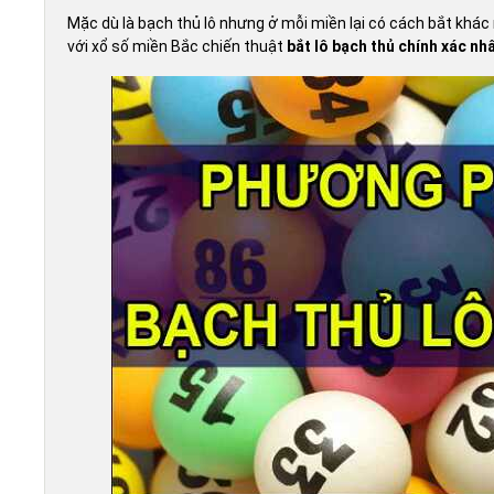
Mặc dù là bạch thủ lô nhưng ở mỗi miền lại có cách bắt khác 
với xổ số miền Bắc chiến thuật
bắt lô bạch thủ chính xác nh