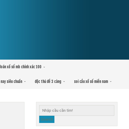
đoán xổ số mb chính xác 100
 nay siêu chuẩn
độc thủ đề 3 càng
soi cầu xổ số miền nam
Search