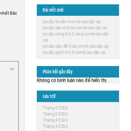
Bài viết mới
c nhất Bắc
soi cầu lô xiên 4 xsmb cao cấp vip
soi cầu dàn lô 6 con xsmb cao cấp vip
soi cầu song thủ 3 càng xsmb cao cấp
vip
soi cầu dàn đề 4 con xsmb cao cấp vip
soi cầu bạch thủ lô xsmb cao cấp vip
Phản hồi gần đây
Không có bình luận nào để hiển thị.
Lưu trữ
Tháng 6 2026
Tháng 5 2026
Tháng 4 2026
Tháng 3 2026