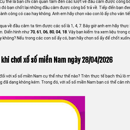
Cụ thể là bạn chỉ cần quan tâm đến các lượt về đầu câm được công bố
sau đó bạn chốt lại những đầu câm được công bố trả về. Tiếp đến bạn đ
thành công có cao hay không. Anh em hãy chọn vào con lô ấy cho ván ti
ỳ qua về đầu câm ta tìm được các số là 1, 4, 7. Bây giờ anh em hãy thực
n. Điển hình như
70
,
61
,
06
,
80
,
04
,
18
. Vậy bạn kiểm tra xem liệu trong 
ay không? Nếu trong các con số ấy có, bạn hãy chọn số ấy để chốt xuốn
t khi chơi xổ số miền Nam ngày 28/04/2026
đối với xổ số miền Nam cụ thể như thế nào? Trên thực tế bạch thủ lô
g đã dạng không kém. Trong đó, với xổ số miền Nam bạn có thể cân n