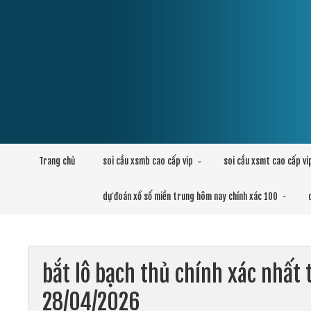
Skip
to
content
Trang chủ
soi cầu xsmb cao cấp vip
soi cầu xsmt cao cấp vi
dự đoán xổ số miền trung hôm nay chính xác 100
bắt lô bạch thủ chính xác nhất 
28/04/2026