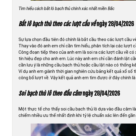
Tìm hiểu cách bắt lô bạch thủ chính xác nhất miền Bắc
Bắt lô bạch thủ theo các lượt cầu về
ngày 28/04/2026
Sự lựa chọn đầu tiên đó chính là bắt cầu theo các lượt cầu 
Thay vào đó anh em chỉ cần tìm hiểu, phân tích lại các lượt c
Công đoạn tiếp theo của anh em là soi ra các lượt cầu về có x
tín hiệu đẹp cho anh em. Lúc này anh em chỉ cần đánh lật cầ
cần lưu ý là những cầu bạch thủ hoặc cầu lật nào có thống k
Ví dụ anh em giành thời gian nghiên cứu bảng kết quả xổ số t
công bố lượt về. Vậy kết quả anh em tìm được ở đây chính l
Soi bạch thủ lô theo đầu câm
ngày 28/04/2026
Một thực tế cho thấy soi cầu bạch thủ lô dựa vào đầu câm l
chiếm nhiều ưu thế nhất định khi tỷ lệ chuẩn xác lên đến gầ