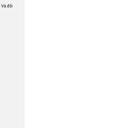
 Và đối