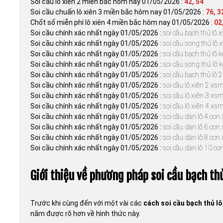
Soi cầu lô xiên 2 miền bắc hôm nay 01/05/2026 :
42, 54
Soi cầu chuẩn lô xiên 3 miền bắc hôm nay 01/05/2026 :
76, 3
Chốt số miễn phí lô xiên 4 miền bắc hôm nay 01/05/2026 :
02
Soi cầu chính xác nhất ngày 01/05/2026 :
soi cầu bạch thủ lô 
Soi cầu chính xác nhất ngày 01/05/2026 :
soi cầu song thủ lô 
Soi cầu chính xác nhất ngày 01/05/2026 :
soi cầu bạch thủ lô 
Soi cầu chính xác nhất ngày 01/05/2026 :
soi cầu song thủ lô 
Soi cầu chính xác nhất ngày 01/05/2026 :
soi cầu bạch thủ lô 
Soi cầu chính xác nhất ngày 01/05/2026 :
soi cầu lô xiên 2 xs
Soi cầu chính xác nhất ngày 01/05/2026 :
soi cầu lô xiên 3 xs
Soi cầu chính xác nhất ngày 01/05/2026 :
soi cầu lô xiên 4 xs
Soi cầu chính xác nhất ngày 01/05/2026 :
soi cầu dàn lô 4 con
Soi cầu chính xác nhất ngày 01/05/2026 :
soi cầu dàn lô 6 con
Soi cầu chính xác nhất ngày 01/05/2026 :
soi cầu dàn lô 8 con
Soi cầu chính xác nhất ngày 01/05/2026 :
soi cầu dàn lô 10 co
Giới thiệu về phương pháp soi cầu bạch th
Trước khi cùng đến với một vài các
cách soi cầu bạch thủ lô
nắm được rõ hơn về hình thức này.