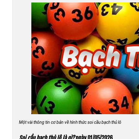
Một vài thông tin cơ bản về hình thức soi cầu bạch thủ lô
Soi cầu bạch thủ lô là gì?
ngày 01/05/2026