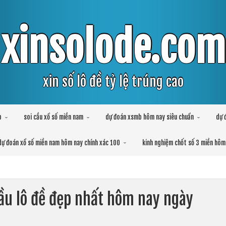
xinsolode.com
xin số lô đề tỷ lệ trúng cao
p
soi cầu xổ số miền nam
dự đoán xsmb hôm nay siêu chuẩn
dự 
dự đoán xổ số miền nam hôm nay chính xác 100
kinh nghiệm chốt số 3 miền hôm
cầu lô đề đẹp nhất hôm nay ngày