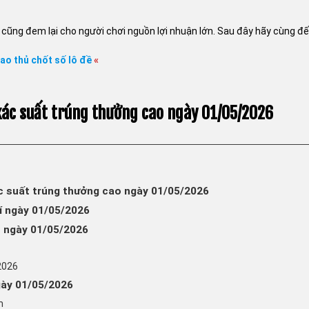
ời cũng đem lại cho người chơi nguồn lợi nhuận lớn. Sau đây hãy cùng đế
ao thủ chốt số lô đề
«
ó xác suất trúng thưởng cao ngày 01/05/2026
ác suất trúng thưởng cao ngày 01/05/2026
í ngày 01/05/2026
ô ngày 01/05/2026
2026
gày 01/05/2026
m