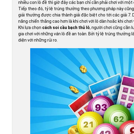
nhiều con lô đề thì giờ đây các bạn chỉ cần phải chơi với một
Tiếp theo đó, tỷ lệ trúng thưởng theo phương pháp này cũng 
giải thưởng được chia thành giải đặc biệt cho tới các giải 7
năng chiến thắng cao hơn là khi chơi với lô dàn hoăc khi chơi 
Khi lựa chọn
cách soi cầu bạch thủ lô
, người chơi cũng cần 
gia chơi với những ván lô đề an toàn. Bởi tỷ lệ trúng thưởng 
diện với những rủi ro.