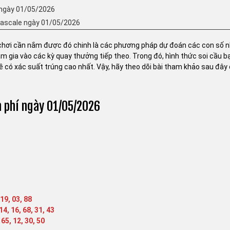
y ngày 01/05/2026
 Pascale ngày 01/05/2026
ời chơi cần nắm được đó chinh là các phương pháp dự đoán các con số 
 gia vào các kỳ quay thưởng tiếp theo. Trong đó, hình thức soi cầu bạ
 có xác suất trúng cao nhất. Vậy, hãy theo dõi bài tham khảo sau đây
n phí ngày 01/05/2026
 19, 03, 88
14, 16, 68, 31, 43
 65, 12, 30, 50