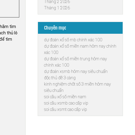
Tháng 2 2026
Tháng 1 2026
nhằm tìm
Chuyên mục
ch thủ lô
 để tìm
dự đoán xổ số mb chính xác 100
dự đoán xổ số miền nam hôm nay chính
xác 100
dự đoán xổ số miền trung hôm nay
chính xác 100
dự đoán xsmb hôm nay siêu chuẩn
độc thủ đề 3 càng
kinh nghiệm chốt số 3 miền hôm nay
siêu chuẩn
soi cầu xổ số miền nam
soi cầu xsmb cao cấp vip
soi cầu xsmt cao cấp vip