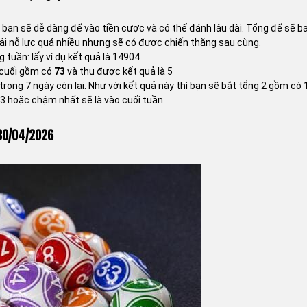
 bạn sẽ dễ dàng để vào tiền cược và có thể đánh lâu dài. Tổng để sẽ 
hải nỗ lực quá nhiều nhưng sẽ có được chiến thắng sau cùng.
 tuần: lấy ví dụ kết quả là 14904
ố cuối gồm có
73
và thu được kết quả là 5
rong 7 ngày còn lại. Như với kết quả này thì bạn sẽ bắt tổng 2 gồm có
 3 hoặc chậm nhất sẽ là vào cuối tuần.
 30/04/2026