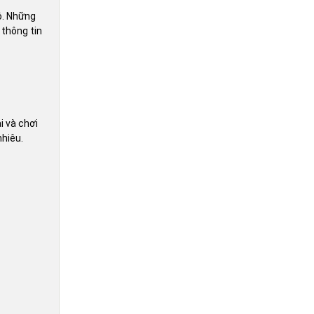
lô. Những
 thông tin
i và chơi
hiêu.