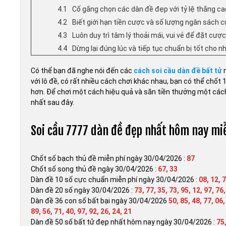
Cố gắng chọn các dàn đề đẹp với tỷ lệ thắng c
Biết giới hạn tiền cược và số lượng ngân sách 
Luôn duy trì tâm lý thoải mái, vui vẻ để đặt cư
Dừng lại đúng lúc và tiếp tục chuẩn bị tốt cho 
Có thể bạn đã nghe nói đến các
cách soi cầu dàn đề bất tử
n
với lô đề, có rất nhiều cách chơi khác nhau, bạn có thể chố
hơn. Để chơi một cách hiệu quả và săn tiền thưởng một cách
nhất sau đây.
Soi cầu 7777 dàn đề đẹp nhất hôm nay mi
Chốt số bạch thủ đề miễn phí ngày 30/04/2026 :
87
Chốt số song thủ đề ngày 30/04/2026 :
67, 33
Dàn đề 10 số cực chuẩn miễn phí ngày 30/04/2026 :
08, 12, 7
Dàn đề 20 số ngày 30/04/2026 :
73, 77, 35, 73, 95, 12, 97, 76,
Dàn đề 36 con số bất bại ngày 30/04/2026
50, 85, 48, 77, 06,
89, 56, 71, 40, 97, 92, 26, 24, 21
Dàn đề 50 số bất tử đẹp nhất hôm nay ngày 30/04/2026 :
75,