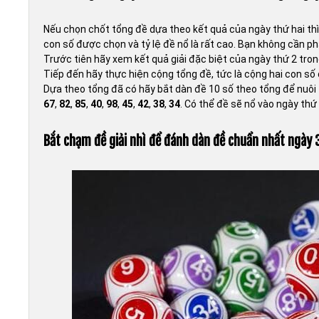
Nếu chọn chốt tổng đề dựa theo kết quả của ngày thứ hai thì
con số được chọn và tỷ lệ đề nổ là rất cao. Bạn không cần p
Trước tiên hãy xem kết quả giải đặc biệt của ngày thứ 2 trong
Tiếp đến hãy thực hiện cộng tổng đề, tức là cộng hai con s
Dựa theo tổng đã có hãy bắt dàn đề 10 số theo tổng để nuôi t
67
,
82
,
85
,
40
,
98
,
45
,
42
,
38
,
34
. Có thể đề sẽ nổ vào ngày thứ
Bắt chạm đề giải nhì để đánh dàn đề chuẩn nhất ngày