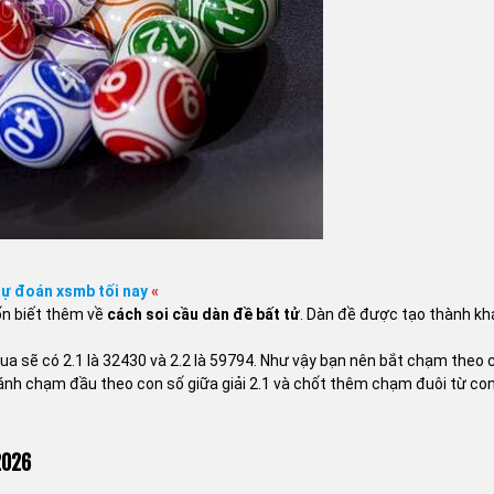
ự đoán xsmb tối nay
«
ốn biết thêm về
cách soi cầu dàn đề bất tử
. Dàn đề được tạo thành kh
m qua sẽ có 2.1 là 32430 và 2.2 là 59794. Như vậy bạn nên bắt chạm theo 
nh chạm đầu theo con số giữa giải 2.1 và chốt thêm chạm đuôi từ con
2026