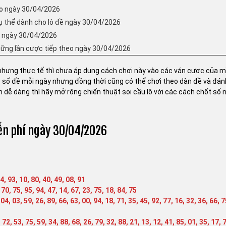
ao ngày 30/04/2026
cụ thể dành cho lô đề ngày 30/04/2026
ợc ngày 30/04/2026
những lần cược tiếp theo ngày 30/04/2026
hưng thực tế thì chưa áp dụng cách chơi này vào các ván cược của mì
t 1 số đề mỗi ngày nhưng đồng thời cũng có thể chơi theo dàn đề và đán
 dễ dàng thì hãy mở rộng chiến thuật soi cầu lô với các cách chốt số
ễn phí ngày 30/04/2026
4, 93, 10, 80, 40, 49, 08, 91
 70, 75, 95, 94, 47, 14, 67, 23, 75, 18, 84, 75
 04, 03, 59, 26, 89, 66, 63, 00, 94, 18, 71, 35, 45, 92, 77, 16, 32, 36, 66, 7
 72, 53, 75, 59, 34, 88, 68, 26, 79, 32, 88, 21, 13, 12, 41, 85, 01, 35, 17, 