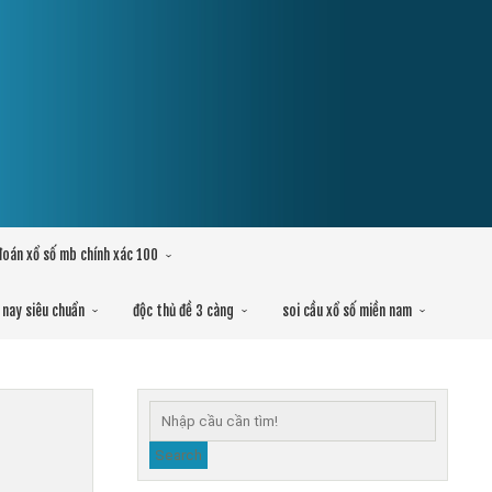
đoán xổ số mb chính xác 100
 nay siêu chuẩn
độc thủ đề 3 càng
soi cầu xổ số miền nam
Search