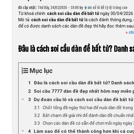
đã câp nhật:
Thứ Bảy, 24/01/2026 - 19:09
by
xin số lô đề tỷ lệ trúng cao
Từ khoá chính:
cách soi cầu dàn đề bất tử
ngày 30/04/2026
Mô tả:
cách soi cầu dàn đề bất tử
là cách đánh thông dụng, 
để có được danh sách các dàn đề đẹp thì hãy đọc thêm sau
»
ch
Đâu là cách soi cầu dàn đề bất tử? Danh 
Mục lục
Đâu là cách soi cầu dàn đề bất tử? Danh sác
Soi cầu 7777 dàn đề đẹp nhất hôm nay miễn 
Dự đoán cầu lô và cách soi cầu dàn đề bất t
Chốt tổng đề ngày thứ hai để nuôi dàn đề trong
Bắt chạm đề giải nhì để đánh dàn đề chuẩn nh
Chọn các dàn đề có sẵn để chơi mỗi ngày ngày
Làm sao để có thể thành công hơn khi cá cượ