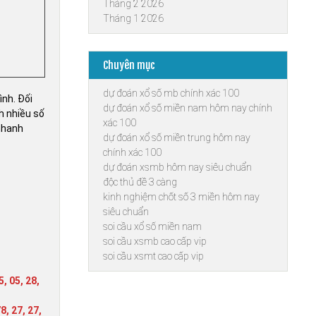
Tháng 2 2026
Tháng 1 2026
Chuyên mục
dự đoán xổ số mb chính xác 100
nh. Đối
dự đoán xổ số miền nam hôm nay chính
h nhiều số
xác 100
 nhanh
dự đoán xổ số miền trung hôm nay
chính xác 100
dự đoán xsmb hôm nay siêu chuẩn
độc thủ đề 3 càng
kinh nghiệm chốt số 3 miền hôm nay
siêu chuẩn
soi cầu xổ số miền nam
soi cầu xsmb cao cấp vip
soi cầu xsmt cao cấp vip
5, 05, 28,
78, 27, 27,