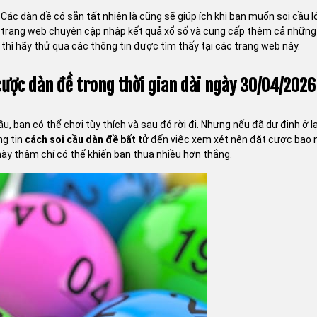
 Các dàn đề có sẵn tất nhiên là cũng sẽ giúp ích khi bạn muốn soi cầu 
g trang web chuyên cập nhập kết quả xổ số và cung cấp thêm cả những
 thì hãy thử qua các thông tin được tìm thấy tại các trang web này.
cược dàn đề trong thời gian dài ngày 30/04/2026
u, bạn có thể chơi tùy thích và sau đó rời đi. Nhưng nếu đã dự định ở lạ
ng tin
cách soi cầu dàn đề bất tử
đến việc xem xét nên đặt cược bao n
 này thậm chí có thể khiến bạn thua nhiều hơn thắng.