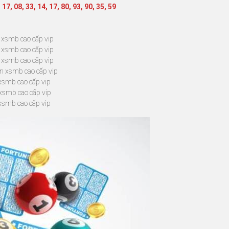
, 17, 08, 33, 14, 17, 80, 93, 90, 35, 59
n xsmb cao cấp vip
n xsmb cao cấp vip
n xsmb cao cấp vip
on xsmb cao cấp vip
 xsmb cao cấp vip
 xsmb cao cấp vip
 xsmb cao cấp vip