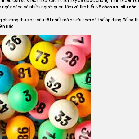
ới nhiều con số khác nhau. Cách chơi này đã được chứng minh là đem đ
à ngày càng có nhiều người quan tâm và tìm hiểu về
cách soi cầu dàn 
ng phương thức soi cầu tốt nhất mà người chơi có thể áp dụng để có th
iền Bắc.