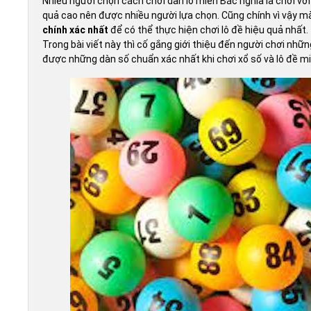
Nhiều người chọn cách chơi dàn lô miền Bắc nghĩa là chơi v
quả cao nên được nhiều người lựa chọn. Cũng chính vì vậy m
chính xác nhất
để có thể thực hiện chơi lô đề hiệu quả nhất.
Trong bài viết này thì cố gắng giới thiệu đến người chơi nhữ
được những dàn số chuẩn xác nhất khi chơi xổ số và lô đề m