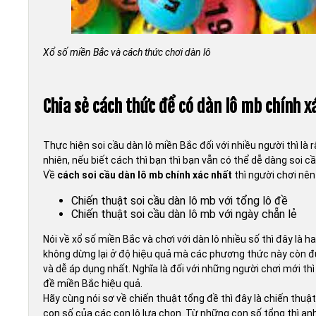
Xổ số miền Bắc và cách thức chơi dàn lô
Chia sẻ cách thức để có dàn lô mb chính 
Thực hiện soi cầu dàn lô miền Bắc đối với nhiều người thì là r
nhiên, nếu biết cách thì bạn thì bạn vẫn có thể dễ dàng soi 
Về
cách soi cầu dàn lô mb chính xác nhất
thì người chơi nê
Chiến thuật soi cầu dàn lô mb với tổng lô đề
Chiến thuật soi cầu dàn lô mb với ngày chẵn lẻ
Nói về xổ số miền Bắc và chơi với dàn lô nhiều số thì đây là
không dừng lại ở độ hiệu quả mà các phương thức này còn đư
và dễ áp dụng nhất. Nghĩa là đối với những người chơi mới thì
đề miền Bắc hiệu quả.
Hãy cùng nói sơ về chiến thuật tổng đề thì đây là chiến thuậ
con số của các con lô lựa chọn. Từ những con số tổng thì an