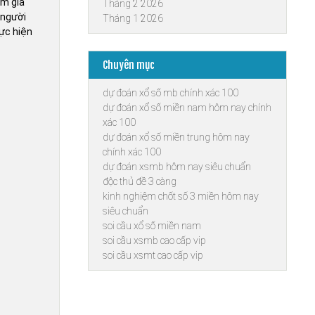
am gia
Tháng 2 2026
 người
Tháng 1 2026
hực hiện
Chuyên mục
dự đoán xổ số mb chính xác 100
dự đoán xổ số miền nam hôm nay chính
xác 100
dự đoán xổ số miền trung hôm nay
chính xác 100
dự đoán xsmb hôm nay siêu chuẩn
độc thủ đề 3 càng
kinh nghiệm chốt số 3 miền hôm nay
siêu chuẩn
soi cầu xổ số miền nam
soi cầu xsmb cao cấp vip
soi cầu xsmt cao cấp vip