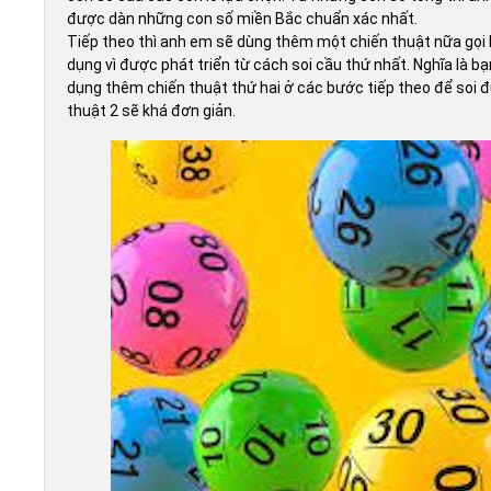
được dàn những con số miền Bắc chuẩn xác nhất.
Tiếp theo thì anh em sẽ dùng thêm một chiến thuật nữa gọi l
dụng vì được phát triển từ cách soi cầu thứ nhất. Nghĩa là 
dụng thêm chiến thuật thứ hai ở các bước tiếp theo để soi đ
thuật 2 sẽ khá đơn giản.