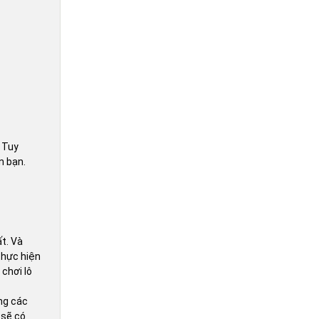
. Tuy
ến bạn.
t. Và
thực hiện
 chơi lô
ổng các
 sẽ có