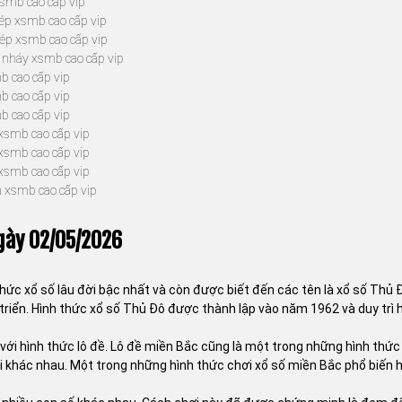
xsmb cao cấp vip
kép xsmb cao cấp vip
kép xsmb cao cấp vip
2 nháy xsmb cao cấp vip
mb cao cấp vip
mb cao cấp vip
mb cao cấp vip
 xsmb cao cấp vip
 xsmb cao cấp vip
 xsmb cao cấp vip
n xsmb cao cấp vip
ngày 02/05/2026
thức xổ số lâu đời bậc nhất và còn được biết đến các tên là xổ số Thủ 
 triển. Hình thức xổ số Thủ Đô được thành lập vào năm 1962 và duy trì
với hình thức lô đề. Lô đề miền Bắc cũng là một trong những hình thức
hơi khác nhau. Một trong những hình thức chơi xổ số miền Bắc phổ biến 