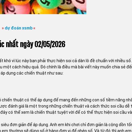
»
dự đoán xsmb
«
xác nhất ngày 02/05/2026
ất khó vì lúc này bạn phải thực hiện soi cả dàn lô đề chuẩn với nhiều số
cầu một cách hiệu quả. Đó chính là điều mà bài viết này muốn chia sẻ đ
n áp dụng các chiến thuật như sau:
 hai chiến thuật có thể áp dụng để mang đến những con số tiềm năng nhấ
ợc đánh giá là một trong những chiến thuật và cách thức soi cầu dễ 
 đây có thể xem là chiến thuật tuyệt vời để có thể thực hiện soi cầu và
t siêu đơn giản để áp dụng. Anh em khi chơi chỉ đơn giản là cộng dồn t
h em thường sẽ dùng số ở hàng đơn vị để ghép số. Và từ đó thì anh em