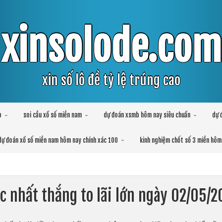
xinsolode.com
xin số lô đề tỷ lệ trúng cao
p
soi cầu xổ số miền nam
dự đoán xsmb hôm nay siêu chuẩn
dự 
dự đoán xổ số miền nam hôm nay chính xác 100
kinh nghiệm chốt số 3 miền hôm
ác nhất thắng to lãi lớn ngày 02/05/