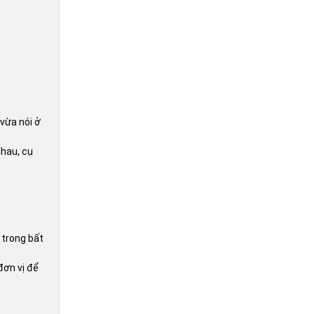
vừa nói ở
nhau, cụ
 trong bất
đơn vị để