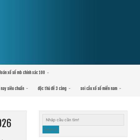
đoán xổ số mb chính xác 100
 nay siêu chuẩn
độc thủ đề 3 càng
soi cầu xổ số miền nam
026
Search