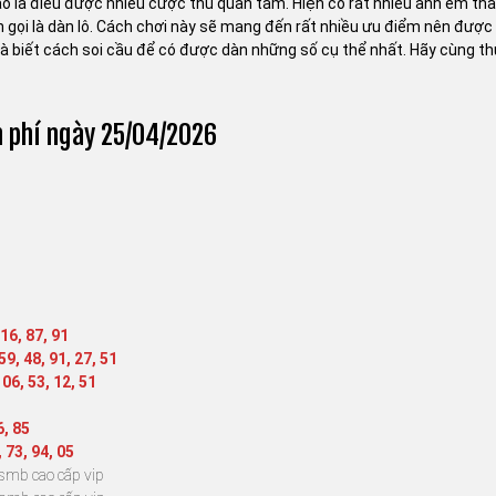
o là điều được nhiều cược thủ quan tâm. Hiện có rất nhiều anh em th
n gọi là dàn lô. Cách chơi này sẽ mang đến rất nhiều ưu điểm nên được
 là biết cách soi cầu để có được dàn những số cụ thể nhất. Hãy cùng t
n phí ngày 25/04/2026
 16, 87, 91
59, 48, 91, 27, 51
 06, 53, 12, 51
6, 85
, 73, 94, 05
xsmb cao cấp vip