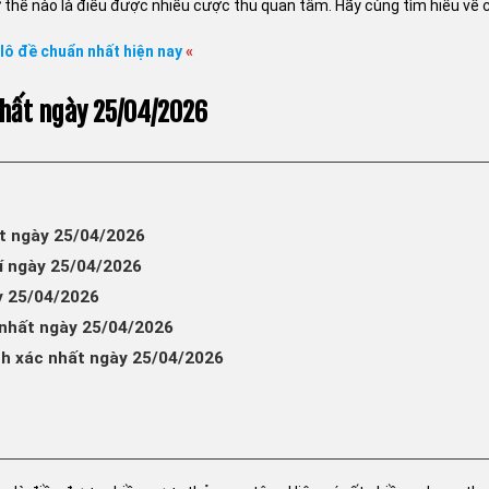
 thế nào là điều được nhiều cược thủ quan tâm. Hãy cùng tìm hiểu về 
 lô đề chuẩn nhất hiện nay
«
 nhất ngày 25/04/2026
ất ngày 25/04/2026
í ngày 25/04/2026
y 25/04/2026
 nhất ngày 25/04/2026
nh xác nhất ngày 25/04/2026