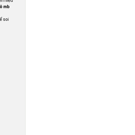
ến hiệu
lô mb
ể soi