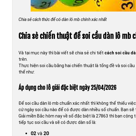
Chia sẻ cách thức để có dàn lô mb chính xác nhất
Chia sẻ chiến thuật để soi cầu dàn lô mb 
Và tại mục này thì bài viết sẽ chia sẻ chi tiết
cách soi cầu dà
trên.
Thực hiện soi cầu bằng hai chiến thuật là tổng đề và soi cầu
thể như:
Áp dụng cho lô giải đặc biệt ngày 25/04/2026
Để soi cầu dàn lô mb chuẩn xác nhất thì không thể thiếu việc
cứ ngày soi cầu nào để có được dàn nhiều số chuẩn. Bạn sẽ t
Giải miền Bắc hôm nay về số đặc biệt là 27863 thì bạn cộng 
tiếp tục soi cầu và sẽ có được dàn số là:
02
và
20