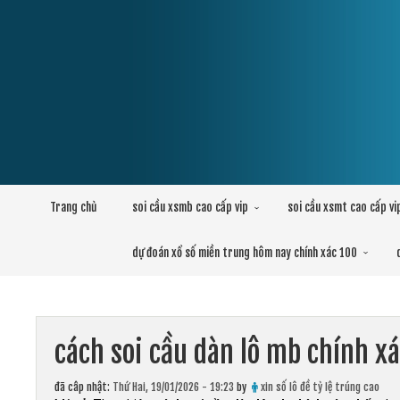
Skip
to
content
Trang chủ
soi cầu xsmb cao cấp vip
soi cầu xsmt cao cấp vi
dự đoán xổ số miền trung hôm nay chính xác 100
cách soi cầu dàn lô mb chính xá
đã câp nhật:
Thứ Hai, 19/01/2026 - 19:23
by
xin số lô đề tỷ lệ trúng cao