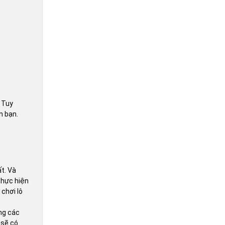
. Tuy
ến bạn.
t. Và
thực hiện
 chơi lô
ổng các
 sẽ có