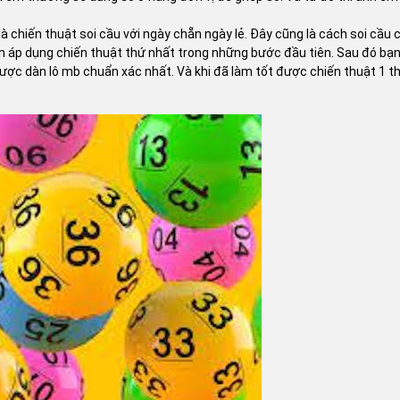
à chiến thuật soi cầu với ngày chẵn ngày lẻ. Đây cũng là cách soi cầu 
bạn áp dụng chiến thuật thứ nhất trong những bước đầu tiên. Sau đó bạ
ược dàn lô mb chuẩn xác nhất. Và khi đã làm tốt được chiến thuật 1 th