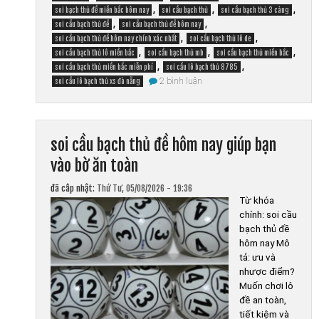
,
,
,
soi bạch thủ đề miền bắc hôm nay
soi cầu bạch thủ
soi cầu bạch thủ 3 càng
,
,
soi cầu bạch thủ đề
soi cầu bạch thủ đề hôm nay
,
,
soi cầu bạch thủ đề hôm nay chính xác nhất
soi cầu bạch thủ lô de
,
,
,
soi cầu bạch thủ lô miền bắc
soi cầu bạch thủ mb
soi cầu bạch thủ miền bắc
,
,
soi cầu bạch thủ miền bắc miễn phí
soi cầu lô bạch thủ 8785
ở
2 bình luận
soi cầu lô bạch thủ xs đà nẵng
soi
cầu
bạch
thủ
đề
hôm
soi cầu bạch thủ đề hôm nay giúp bạn
nay
chính
vào bờ ăn toàn
xác
nhất
đã câp nhật:
Thứ Tư, 05/08/2026 - 19:36
chốt
là
Từ khóa
sẽ
chính: soi cầu
về
bạch thủ đề
hôm nay Mô
tả: ưu và
nhược điểm?
Muốn chơi lô
đề an toàn,
tiết kiệm và