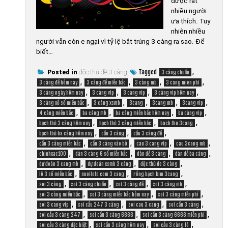
được rất
nhiều người
ưa thích. Tuy
nhiên nhiều
người vẫn còn e ngại vì tỷ lệ bắt trúng 3 càng ra sao. Để
biết…
Tagged
,
Posted in
độc thủ đề 3 càng
3 càng chuẩn
,
,
,
,
3 càng đề hôm nay
3 càng đề miền bắc
3 càng mb
3 cang mien phi
,
,
,
,
3 càng ngày hôm nay
3 càng vip
3 cang vip
3 càng vip hôm nay
,
,
,
,
,
3 càng xổ số miền bắc
3 càng xsmb
3cang
3cang mb
3cang vip
,
,
,
,
4 càng miền bắc
ba càng mb
ba càng miền bắc hôm nay
ba càng vip
,
,
,
bạch thủ 3 càng hôm nay
bạch thủ 3 càng miền bắc
bach thu 3cang
,
,
,
bạch thủ ba càng hôm nay
cầu 3 càng
cầu 3 càng đề
,
,
,
,
cầu 3 càng miền bắc
cầu 3 càng vào bờ
cau 3 cang vip
cau 3cang mb
,
,
,
,
chinhxac100
dàn 3 càng 6 số miền bắc
dàn đề 3 càng
dàn đề ba càng
,
,
,
dự đoán 3 cang mb
dự đoán xsmb 3 càng
độc thủ de 3 càng
,
,
,
lô 3 số miền bắc
nuoiloto com 3 cang
rồng bạch kim 3cang
,
,
,
,
soi 3 càng
soi 3 càng chuẩn
soi 3 càng đề
soi 3 càng mb
,
,
,
soi 3 càng miền bắc
soi 3 càng miền bắc hôm nay
soi 3 càng miễn phí
,
,
,
,
soi 3 cang vip
soi cầu 247 3 càng
soi cau 3 cang
soi cầu 3 càng
,
,
,
soi cầu 3 càng 247
soi cầu 3 càng 6666
soi cầu 3 càng 6666 miễn phí
,
,
,
soi cầu 3 càng đặc biệt
soi cầu 3 càng hôm nay
soi cầu 3 càng lô