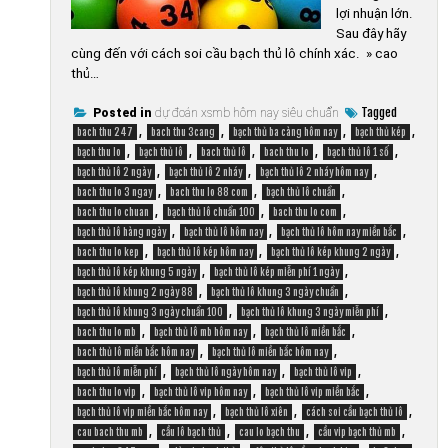
lợi nhuận lớn.
Sau đây hãy
cùng đến với cách soi cầu bạch thủ lô chính xác. » cao
thủ…
Tagged
Posted in
dự đoán xsmb hôm nay siêu chuẩn
,
,
,
,
bach thu 247
bach thu 3cang
bạch thủ ba càng hôm nay
bạch thủ kép
,
,
,
,
,
bạch thu lo
bạch thủ lô
bach thủ lô
bach thu lo
bạch thủ lô 1 số
,
,
,
bạch thủ lô 2 ngày
bạch thủ lô 2 nháy
bạch thủ lô 2 nháy hôm nay
,
,
,
bach thu lo 3 ngay
bach thu lo 88 com
bạch thủ lô chuẩn
,
,
,
bach thu lo chuan
bạch thủ lô chuẩn 100
bach thu lo com
,
,
,
bạch thủ lô hàng ngày
bạch thủ lô hôm nay
bạch thủ lô hôm nay miền bắc
,
,
,
bach thu lo kep
bạch thủ lô kép hôm nay
bạch thủ lô kép khung 2 ngày
,
,
bạch thủ lô kép khung 5 ngày
bạch thủ lô kép miễn phí 1 ngày
,
,
bạch thủ lô khung 2 ngày 88
bạch thủ lô khung 3 ngày chuẩn
,
,
bạch thủ lô khung 3 ngày chuẩn 100
bạch thủ lô khung 3 ngày miễn phí
,
,
,
bach thu lo mb
bạch thủ lô mb hôm nay
bạch thủ lô miền bắc
,
,
bach thủ lô miền bắc hôm nay
bạch thủ lô miền bắc hôm nay
,
,
,
bạch thủ lô miễn phí
bạch thủ lô ngày hôm nay
bạch thủ lô vip
,
,
,
bach thu lo vip
bạch thủ lô vip hôm nay
bạch thủ lô vip miền bắc
,
,
,
bạch thủ lô vip miền bắc hôm nay
bạch thủ lô xiên
cách soi cầu bạch thủ lô
,
,
,
,
cau bach thu mb
cầu lô bạch thủ
cau lo bạch thu
cầu vip bạch thủ mb