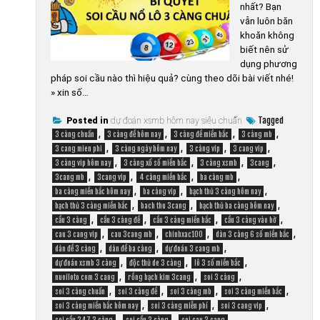
nhất? Bạn
vẫn luôn băn
khoăn không
biết nên sử
dụng phương
pháp soi cầu nào thì hiệu quả? cùng theo dõi bài viết nhé!
» xin số…
Tagged
Posted in
dự đoán xsmb hôm nay siêu chuẩn
,
,
,
,
3 càng chuẩn
3 càng đề hôm nay
3 càng đề miền bắc
3 càng mb
,
,
,
,
3 cang mien phi
3 càng ngày hôm nay
3 càng vip
3 cang vip
,
,
,
,
3 càng vip hôm nay
3 càng xổ số miền bắc
3 càng xsmb
3cang
,
,
,
,
3cang mb
3cang vip
4 càng miền bắc
ba càng mb
,
,
,
ba càng miền bắc hôm nay
ba càng vip
bạch thủ 3 càng hôm nay
,
,
,
bạch thủ 3 càng miền bắc
bach thu 3cang
bạch thủ ba càng hôm nay
,
,
,
,
cầu 3 càng
cầu 3 càng đề
cầu 3 càng miền bắc
cầu 3 càng vào bờ
,
,
,
,
cau 3 cang vip
cau 3cang mb
chinhxac100
dàn 3 càng 6 số miền bắc
,
,
,
dàn đề 3 càng
dàn đề ba càng
dự đoán 3 cang mb
,
,
,
dự đoán xsmb 3 càng
độc thủ de 3 càng
lô 3 số miền bắc
,
,
,
nuoiloto com 3 cang
rồng bạch kim 3cang
soi 3 càng
,
,
,
,
soi 3 càng chuẩn
soi 3 càng đề
soi 3 càng mb
soi 3 càng miền bắc
,
,
,
soi 3 càng miền bắc hôm nay
soi 3 càng miễn phí
soi 3 cang vip
,
,
,