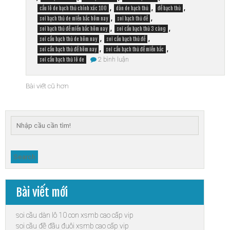
,
,
,
cầu lô de bạch thủ chính xác 100
dàn de bạch thủ
đề bạch thủ
,
,
soi bạch thủ de miền bắc hôm nay
soi bạch thủ đề
,
,
soi bạch thủ đề miền bắc hôm nay
soi cầu bạch thủ 3 càng
,
,
soi cầu bạch thủ de hôm nay
soi cầu bạch thủ đề
,
,
soi cầu bạch thủ đề hôm nay
soi cầu bạch thủ đề miền bắc
ở
2 bình luận
soi cầu bạch thủ lô de
cách
soi
cầu
Điều
Bài viết cũ hơn
bạch
thủ
hướng
đề
chính
bài
xác
nhất
viết
ăn
lớn
Search
Bài viết mới
soi cầu dàn lô 10 con xsmb cao cấp vip
soi cầu đề đầu đuôi xsmb cao cấp vip