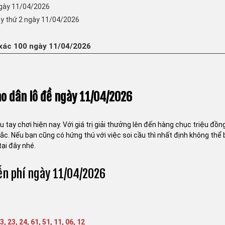
ngày 11/04/2026
ày thứ 2 ngày 11/04/2026
 xác 100 ngày 11/04/2026
ho dân lô đề ngày 11/04/2026
ều tay chơi hiện nay. Với giá trị giải thưởng lên đến hàng chục triệu đồn
c. Nếu bạn cũng có hứng thú với việc soi cầu thì nhất định không thể 
ại đây nhé.
ễn phí ngày 11/04/2026
3, 23, 24, 61, 51, 11, 06, 12