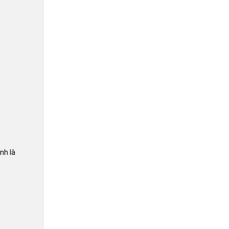
nh là