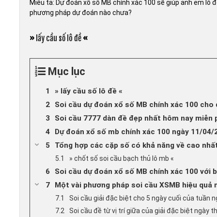
Miêu tả: Dự đoán xổ số MB chính xác 100 sẽ giúp anh em lô 
phương pháp dự đoán nào chưa?
»
lấy cầu số lô đề
«
Mục lục
» lấy cầu số lô đề «
Soi cầu dự đoán xổ số MB chính xác 100 cho 
Soi cầu 7777 dàn đề đẹp nhất hôm nay miễn 
Dự đoán xổ số mb chính xác 100 ngày 11/04/
Tổng hợp các cặp số có khả năng về cao nhấ
» chốt số soi cầu bạch thủ lô mb «
Soi cầu dự đoán xổ số MB chính xác 100 với 
Một vài phương pháp soi cầu XSMB hiệu quả 
Soi cầu giải đặc biệt cho 5 ngày cuối của tuần
Soi cầu đề từ vị trí giữa của giải đặc biệt ngày