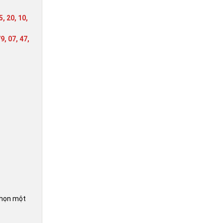
5, 20, 10,
79, 07, 47,
chọn một