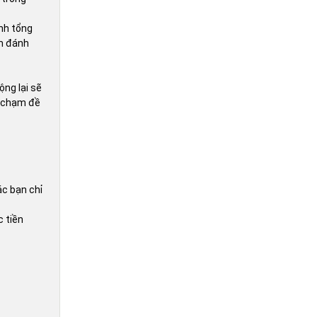
ành tổng
ạm đánh
ộng lại sẽ
nh chạm đề
ác bạn chỉ
c tiền