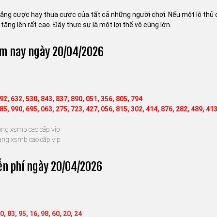
ắng cược hay thua cược của tất cả những người chơi. Nếu một lô thủ 
 tăng lên rất cao. Đây thực sự là một lợi thế vô cùng lớn.
ôm nay ngày 20/04/2026
92, 632, 530, 843, 837, 890, 051, 356, 805, 794
85, 990, 695, 063, 275, 723, 427, 056, 815, 302, 414, 876, 282, 489, 413
càng xsmb cao cấp vip
càng xsmb cao cấp vip
ễn phí ngày 20/04/2026
0, 83, 95, 16, 98, 60, 20, 24