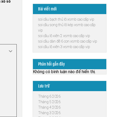
 xổ số
Bài viết mới
soi cầu bạch thủ lô xsmb cao cấp vip
soi cầu song thủ lô kép xsmb cao cấp
vip
soi cầu lô xiên 2 xsmb cao cấp vip
soi cầu dàn đề 6 con xsmb cao cấp vip
soi cầu lô xiên 3 xsmb cao cấp vip
Phản hồi gần đây
Không có bình luận nào để hiển thị.
Lưu trữ
Tháng 6 2026
Tháng 5 2026
Tháng 4 2026
Tháng 3 2026