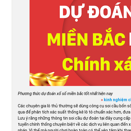
Phương thức dự đoán xổ số miền bắc tốt nhất hiện nay
»
kinh nghiệm c
Các chuyên gia lô thủ thường sẽ dùng công cụ soi cầu bốn s
qua để phân tích xác suất thống kê lô tô chuẩn xác hơn, đưa 
Lưu ý rằng những thông tin soi cầu dự đoán tại đây cung cấp 
tuyến chính thống chuyên biệt về các dịch vụ liên quan đến x
pháp. Vì thế mà người chơi hoàn toàn có thể yên tâm khi tha