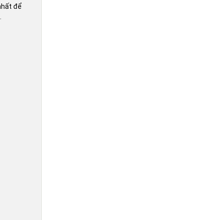
nhất để
.