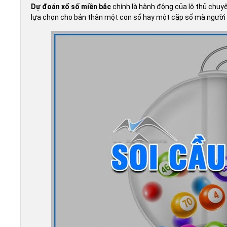
Dự đoán xổ số miền bắc
chính là hành động của lô thủ chuy
lựa chọn cho bản thân một con số hay một cặp số mà người ch