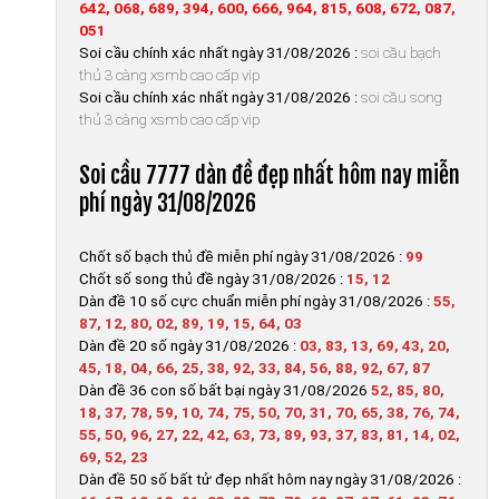
642, 068, 689, 394, 600, 666, 964, 815, 608, 672, 087,
051
Soi cầu chính xác nhất ngày 31/08/2026 :
soi cầu bạch
thủ 3 càng xsmb cao cấp vip
Soi cầu chính xác nhất ngày 31/08/2026 :
soi cầu song
thủ 3 càng xsmb cao cấp vip
Soi cầu 7777 dàn đề đẹp nhất hôm nay miễn
phí ngày 31/08/2026
Chốt số bạch thủ đề miễn phí ngày 31/08/2026 :
99
Chốt số song thủ đề ngày 31/08/2026 :
15, 12
Dàn đề 10 số cực chuẩn miễn phí ngày 31/08/2026 :
55,
87, 12, 80, 02, 89, 19, 15, 64, 03
Dàn đề 20 số ngày 31/08/2026 :
03, 83, 13, 69, 43, 20,
45, 18, 04, 66, 25, 38, 92, 33, 84, 56, 88, 92, 67, 87
Dàn đề 36 con số bất bại ngày 31/08/2026
52, 85, 80,
18, 37, 78, 59, 10, 74, 75, 50, 70, 31, 70, 65, 38, 76, 74,
55, 50, 96, 27, 22, 42, 63, 73, 89, 93, 37, 83, 81, 14, 02,
69, 52, 23
Dàn đề 50 số bất tử đẹp nhất hôm nay ngày 31/08/2026 :