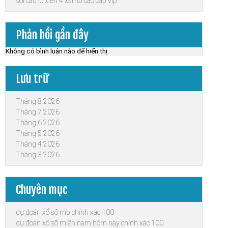
soi cầu lô xiên 4 xsmb cao cấp vip
Phản hồi gần đây
Không có bình luận nào để hiển thị.
Lưu trữ
Tháng 8 2026
Tháng 7 2026
Tháng 6 2026
Tháng 5 2026
Tháng 4 2026
Tháng 3 2026
Chuyên mục
dự đoán xổ số mb chính xác 100
dự đoán xổ số miền nam hôm nay chính xác 100