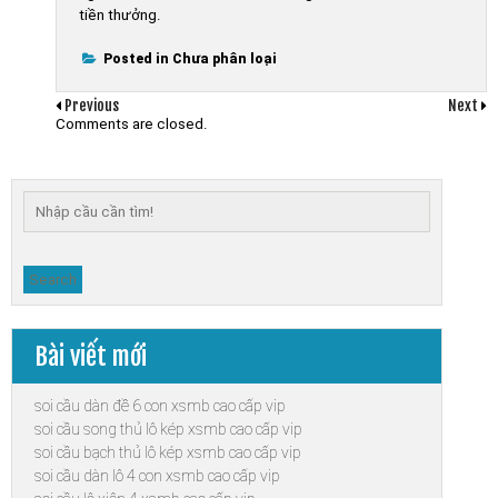
tiền thưởng.
Posted in Chưa phân loại
Previous
Next
Comments are closed.
Search
Bài viết mới
soi cầu dàn đề 6 con xsmb cao cấp vip
soi cầu song thủ lô kép xsmb cao cấp vip
soi cầu bạch thủ lô kép xsmb cao cấp vip
soi cầu dàn lô 4 con xsmb cao cấp vip