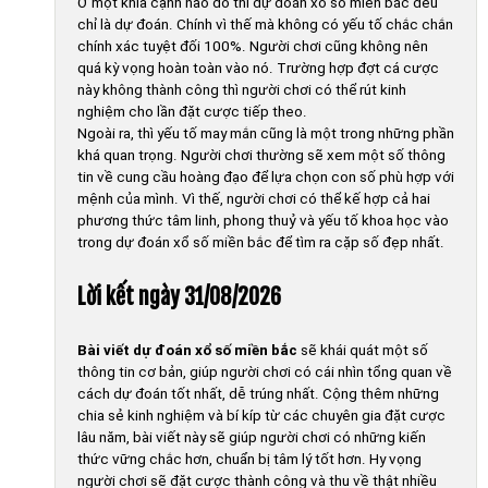
Ở một khía cạnh nào đó thì dự đoán xổ số miền bắc đều
chỉ là dự đoán. Chính vì thế mà không có yếu tố chắc chắn
chính xác tuyệt đối 100%. Người chơi cũng không nên
quá kỳ vọng hoàn toàn vào nó. Trường hợp đợt cá cược
này không thành công thì người chơi có thể rút kinh
nghiệm cho lần đặt cược tiếp theo.
Ngoài ra, thì yếu tố may mắn cũng là một trong những phần
khá quan trọng. Người chơi thường sẽ xem một số thông
tin về cung cầu hoàng đạo để lựa chọn con số phù hợp với
mệnh của mình. Vì thế, người chơi có thể kế hợp cả hai
phương thức tâm linh, phong thuỷ và yếu tố khoa học vào
trong dự đoán xổ số miền bắc để tìm ra cặp số đẹp nhất.
Lời kết ngày 31/08/2026
Bài viết dự đoán xổ số miền bắc
sẽ khái quát một số
thông tin cơ bản, giúp người chơi có cái nhìn tổng quan về
cách dự đoán tốt nhất, dễ trúng nhất. Cộng thêm những
chia sẻ kinh nghiệm và bí kíp từ các chuyên gia đặt cược
lâu năm, bài viết này sẽ giúp người chơi có những kiến
thức vững chắc hơn, chuẩn bị tâm lý tốt hơn. Hy vọng
người chơi sẽ đặt cược thành công và thu về thật nhiều