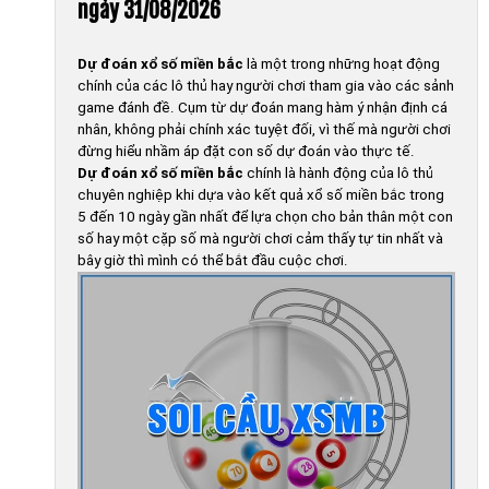
ngày 31/08/2026
Dự đoán xổ số miền bắc
là một trong những hoạt động
chính của các lô thủ hay người chơi tham gia vào các sảnh
game đánh đề. Cụm từ dự đoán mang hàm ý nhận định cá
nhân, không phải chính xác tuyệt đối, vì thế mà người chơi
đừng hiểu nhầm áp đặt con số dự đoán vào thực tế.
Dự đoán xổ số miền bắc
chính là hành động của lô thủ
chuyên nghiệp khi dựa vào kết quả xổ số miền bắc trong
5 đến 10 ngày gần nhất để lựa chọn cho bản thân một con
số hay một cặp số mà người chơi cảm thấy tự tin nhất và
bây giờ thì mình có thể bắt đầu cuộc chơi.