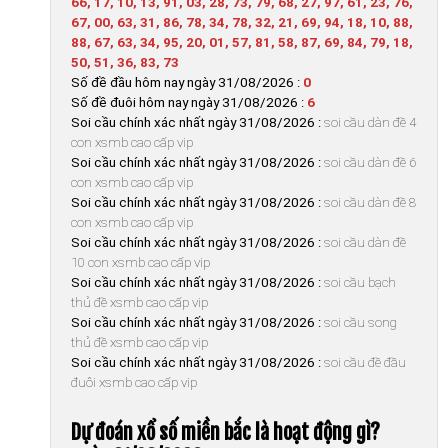
66, 17, 10, 13, 91, 03, 28, 73, 79, 68, 27, 97, 61, 23, 76,
67, 00, 63, 31, 86, 78, 34, 78, 32, 21, 69, 94, 18, 10, 88,
88, 67, 63, 34, 95, 20, 01, 57, 81, 58, 87, 69, 84, 79, 18,
50, 51, 36, 83, 73
Số đề đầu hôm nay ngày 31/08/2026 :
0
Số đề đuôi hôm nay ngày 31/08/2026 :
6
Soi cầu chính xác nhất ngày 31/08/2026 :
soi cầu dàn đề 4
con xsmb cao cấp vip
Soi cầu chính xác nhất ngày 31/08/2026 :
soi cầu dàn đề 6
con xsmb cao cấp vip
Soi cầu chính xác nhất ngày 31/08/2026 :
soi cầu dàn đề 8
con xsmb cao cấp vip
Soi cầu chính xác nhất ngày 31/08/2026 :
soi cầu dàn đề
10 con xsmb cao cấp vip
Soi cầu chính xác nhất ngày 31/08/2026 :
soi cầu bạch
thủ đề xsmb cao cấp vip
Soi cầu chính xác nhất ngày 31/08/2026 :
soi cầu song
thủ đề xsmb cao cấp vip
Soi cầu chính xác nhất ngày 31/08/2026 :
soi cầu đề đầu
đuôi xsmb cao cấp vip
Dự đoán xổ số miền bắc là hoạt động gì?