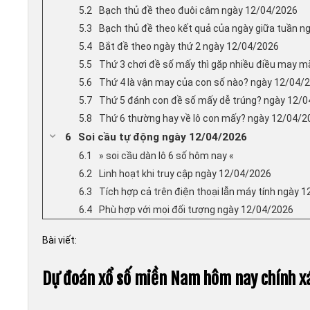
Bạch thủ đề theo đuôi câm ngày 12/04/2026
Bạch thủ đề theo kết quả của ngày giữa tuần 
Bắt đề theo ngày thứ 2 ngày 12/04/2026
Thứ 3 chơi đề số mấy thì gặp nhiều điều may 
Thứ 4 là vận may của con số nào? ngày 12/04/
Thứ 5 đánh con đề số mấy dễ trúng? ngày 12/
Thứ 6 thường hay về lô con mấy? ngày 12/04/2
Soi cầu tự động ngày 12/04/2026
» soi cầu dàn lô 6 số hôm nay «
Linh hoạt khi truy cập ngày 12/04/2026
Tích hợp cả trên điện thoại lẫn máy tính ngày 
Phù hợp với mọi đối tượng ngày 12/04/2026
Bài viết:
Dự đoán xổ số miền Nam hôm nay chính x