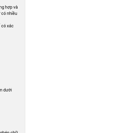
ổng hợp và
 có nhiều
 có xác
n dưới
h ghép chữ