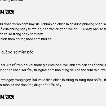
/04/2026
ự đoán xsmb hôm nay siêu chuẩn đó chính là áp dụng phương pháp soi
uả của những ngày trước đó, các ván cược trước đó,… Từ đây, bạn sẽ t
nh xổ số trong ngày hôm nay.
c hiện theo những mẹo chơi như sau:
t quả xổ số miền bắc.
i vừa kể trên, thì khi tham gia chơi cá cược, anh em còn có rất nhiều
ụng theo cách soi cầu, thì người chơi nào cũng đều có thể đưa ra đượ
c ngay trong ngày. Bởi, mục đích chính là trúng thưởng thật nhiều, t
 toàn có thể đáp ứng được tốt điều này.
7/04/2026