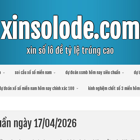
xinsolode.com
xin số lô đề tỷ lệ trúng cao
p
soi cầu xổ số miền nam
dự đoán xsmb hôm nay siêu chuẩn
dự 
dự đoán xổ số miền nam hôm nay chính xác 100
kinh nghiệm chốt số 3 miền hôm
uẩn ngày 17/04/2026