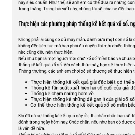
nay siêu chuẩn. Như thế, sẽ anh em có thể đưa ra những con 
trong tháng. Trong bài viết này, chúng tôi sẽ chia sẻ đến b
Thực hiện các phương pháp thống kê kết quả xổ số. n
Không phải ai cũng có đủ may mắn, đánh bừa một con số là c
không đến liên tục mà bạn phải đủ duyên thì mới chiến thắng
nào cũng đều nên thực hiện.
Nếu như bạn là một người mới chơi xổ số miền bắc và chưa bi
thống kê kết quả xổ số. Với cách thức này, bạn sẽ thực hiện
Thông thường, các anh em chơi xổ số thường sẽ thực hiện t
Thực hiện thống kê kết quả giải đặc biệt có thể s
Thống kê tần suất xuất hiện hai số cuối của giải đặ
Thống kê chạm những hôm về.
Thực hiện thống kê những đề gan lì của giải xổ số
Có thể thực hiện thống kê kết quả xổ số miền bắc
Khi đã có sự thống kê kết quả này rồi, thì chắc chắn bạn sẽ
đánh trong ngày hôm nay. Chắc chắn, nếu như bạn có được c
là vấn đề nữa.
Thống kê và phân tích kết quả xổ số là điều mà anh em cá cược n