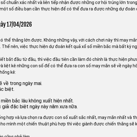
số chuẩn xác nhất và liên tiếp nhận được những cơ hội trúng lớn trong
ạn một số điều bạn cần thực hiện để có thể đưa ra được những dự đoán 
gày 17/04/2026
ó thể thắng lớn được. Không những vậy, với cách chơi này thì may mắ
. Thế nên, việc thực hiện dự đoán kết quả xổ số miền bắc mà bất kỳ ng
ết bắt đầu từ đầu, thì việc đầu tiên cần làm đó chính là thực hiện ph
 và liệt kê những con số để có thể đưa ra con số may mắn sẽ về ngày h
hống kê:
ẽ về trong ngày mai.
c biệt.
 miền bắc lâu không xuất hiện nhất.
 giải đặc biệt ngày này năm xưa nữa.
 tổng hợp và lựa chọn ra được con số xuất sắc nhất, may mắn nhất và t
ho mình một chiến thuật phù hợp thì việc giành được chiến thắng sẽ 
ào cũng phải làm.