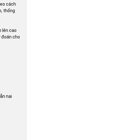
heo cách
n, thống
h lên cao
ự đoán cho
ẫn nại