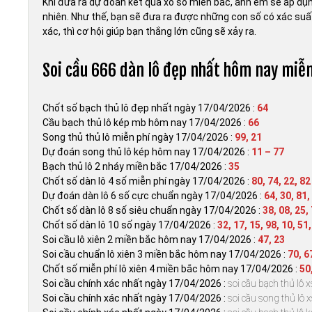
Khi đưa ra dự đoán kết quả xổ số miền bắc, anh em sẽ áp dụ
nhiên. Như thế, bạn sẽ đưa ra được những con số có xác suất
xác, thì cơ hội giúp bạn thắng lớn cũng sẽ xảy ra.
Soi cầu 666 dàn lô đẹp nhất hôm nay miễ
Chốt số bạch thủ lô đẹp nhất ngày 17/04/2026 :
64
Cầu bạch thủ lô kép mb hôm nay 17/04/2026 :
66
Song thủ thủ lô miễn phí ngày 17/04/2026 :
99, 21
Dự đoán song thủ lô kép hôm nay 17/04/2026 :
11 – 77
Bạch thủ lô 2 nháy miền bắc 17/04/2026 :
35
Chốt số dàn lô 4 số miễn phí ngày 17/04/2026 :
80, 74, 22, 82
Dự đoán dàn lô 6 số cực chuẩn ngày 17/04/2026 :
64, 30, 81,
Chốt số dàn lô 8 số siêu chuẩn ngày 17/04/2026 :
38, 08, 25, 
Chốt số dàn lô 10 số ngày 17/04/2026 :
32, 17, 15, 98, 10, 51,
Soi cầu lô xiên 2 miền bắc hôm nay 17/04/2026 :
47, 23
Soi cầu chuẩn lô xiên 3 miền bắc hôm nay 17/04/2026 :
70, 6
Chốt số miễn phí lô xiên 4 miền bắc hôm nay 17/04/2026 :
50
Soi cầu chính xác nhất ngày 17/04/2026 :
soi cầu bạch thủ lô 
Soi cầu chính xác nhất ngày 17/04/2026 :
soi cầu song thủ lô 