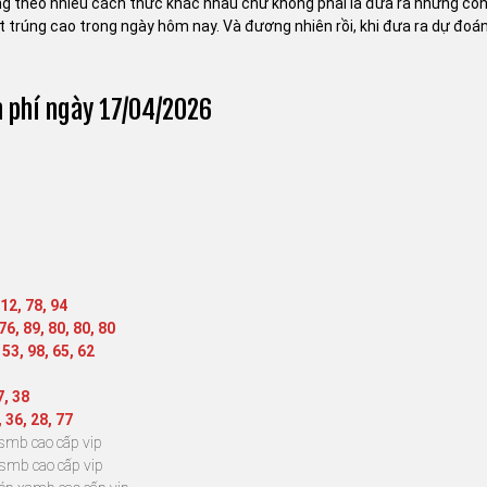
ng theo nhiều cách thức khác nhau chứ không phải là đưa ra những co
 trúng cao trong ngày hôm nay. Và đương nhiên rồi, khi đưa ra dự đoá
n phí ngày 17/04/2026
 12, 78, 94
76, 89, 80, 80, 80
 53, 98, 65, 62
7, 38
, 36, 28, 77
xsmb cao cấp vip
xsmb cao cấp vip