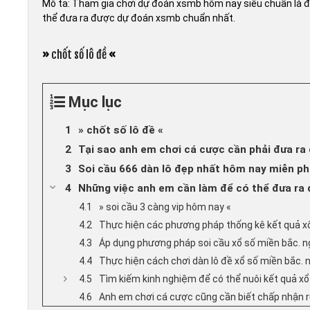
Mô tả: Tham gia chơi dự đoán xsmb hôm nay siêu chuẩn là đi
thể đưa ra được dự đoán xsmb chuẩn nhất.
»
chốt số lô đề
«
Mục lục
» chốt số lô đề «
Tại sao anh em chơi cá cược cần phải đưa ra
Soi cầu 666 dàn lô đẹp nhất hôm nay miễn ph
Những việc anh em cần làm để có thể đưa ra 
» soi cầu 3 càng vip hôm nay «
Thực hiện các phương pháp thống kê kết quả x
Áp dụng phương pháp soi cầu xổ số miền bắc. 
Thực hiện cách chơi dàn lô đề xổ số miền bắc.
Tìm kiếm kinh nghiệm để có thể nuôi kết quả x
Anh em chơi cá cược cũng cần biết chấp nhận r