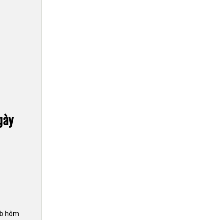
gày
mb hôm