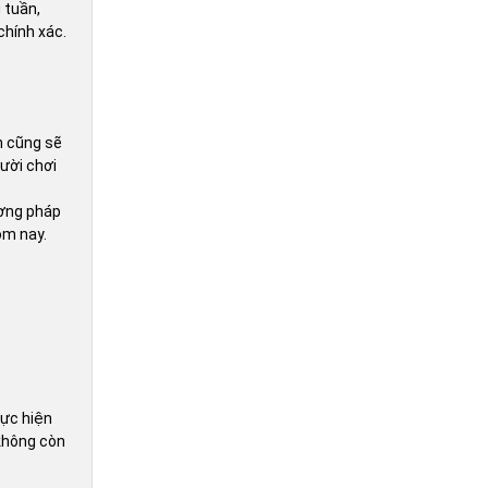
 tuần,
chính xác.
n cũng sẽ
ười chơi
ương pháp
ôm nay.
hực hiện
không còn