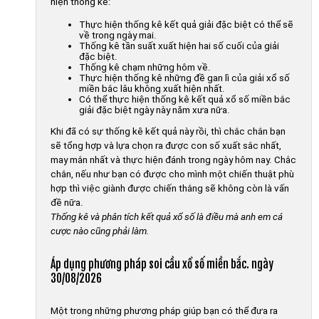
hiện thống kê:
Thực hiện thống kê kết quả giải đặc biệt có thể sẽ
về trong ngày mai.
Thống kê tần suất xuất hiện hai số cuối của giải
đặc biệt.
Thống kê chạm những hôm về.
Thực hiện thống kê những đề gan lì của giải xổ số
miền bắc lâu không xuất hiện nhất.
Có thể thực hiện thống kê kết quả xổ số miền bắc
giải đặc biệt ngày này năm xưa nữa.
Khi đã có sự thống kê kết quả này rồi, thì chắc chắn bạn
sẽ tổng hợp và lựa chọn ra được con số xuất sắc nhất,
may mắn nhất và thực hiện đánh trong ngày hôm nay. Chắc
chắn, nếu như bạn có được cho mình một chiến thuật phù
hợp thì việc giành được chiến thắng sẽ không còn là vấn
đề nữa.
Thống kê và phân tích kết quả xổ số là điều mà anh em cá
cược nào cũng phải làm.
Áp dụng phương pháp soi cầu xổ số miền bắc. ngày
30/08/2026
Một trong những phương pháp giúp bạn có thể đưa ra