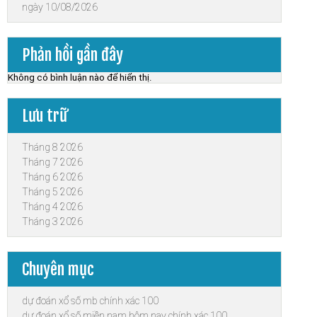
ngày 10/08/2026
Phản hồi gần đây
Không có bình luận nào để hiển thị.
Lưu trữ
Tháng 8 2026
Tháng 7 2026
Tháng 6 2026
Tháng 5 2026
Tháng 4 2026
Tháng 3 2026
Chuyên mục
dự đoán xổ số mb chính xác 100
dự đoán xổ số miền nam hôm nay chính xác 100