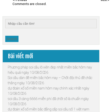
Comments are closed.
Search
Bài viết mới
Phương pháp soi cầu lô xiên đẹp nhất miền bắc hôm nay
hiệu quả ngày 10/08/2026
Soi cầu dàn đề miền bắc hôm nay – Chốt độc thủ đề chắc
thắng ngày 10/08/2026
dự đoán xổ số miền nam hôm nay chính xác nhất ngày
10/08/2026
soi cầu 3 càng 6666 miễn phí đã chốt số là chuẩn ngày
10/08/2026
dự đoán xổ số miền bắc đẳng cấp soi cầu số 1 việt nam