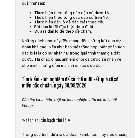
quả như sau:
Thực hiện theo tổng các cặp số dưới 16.
Thực hiện theo tổng các cặp số trên 19.
Thực hiện dàn lô đề đặc biệt theo cầu.
Bắt dàn lô đề đặc biệt theo đuôi.
Đưa ra dàn lô đề theo đề chạm.
Những cách chơi này đều mang đến những kết quả dự
đoán khá cao. Nếu như bạn biết tổng hợp, biết phân tích,
đặc biệt là có sự nhẫn nại trong quá trình tham gia đặt
cược. Thì chắc chắn, anh em chơi cá cược sẽ nhận về
cho mình những điều mà anh em ao ước đó.
Tìm kiếm kinh nghiệm để có thể nuôi kết quả xổ số
miền bắc chuẩn. ngày 30/08/2026
Cần tìm hiểu thêm một số kinh nghiệm hữu ích khi nuôi
khung.
»
cách soi cầu bạch thủ lô
«
Trong quá trình đưa ra dự đoán xsmb hôm nay siêu chuẩn,