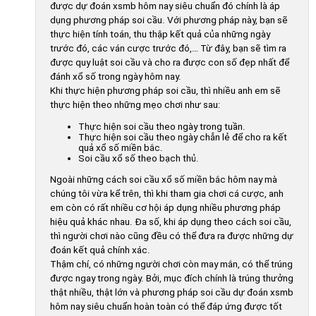
được dự đoán xsmb hôm nay siêu chuẩn đó chính là áp
dụng phương pháp soi cầu. Với phương pháp này, bạn sẽ
thực hiện tính toán, thu thập kết quả của những ngày
trước đó, các ván cược trước đó,… Từ đây, bạn sẽ tìm ra
được quy luật soi cầu và cho ra được con số đẹp nhất để
đánh xổ số trong ngày hôm nay.
Khi thực hiện phương pháp soi cầu, thì nhiều anh em sẽ
thực hiện theo những mẹo chơi như sau:
Thực hiện soi cầu theo ngày trong tuần.
Thực hiện soi cầu theo ngày chẵn lẻ để cho ra kết
quả xổ số miền bắc.
Soi cầu xổ số theo bạch thủ.
Ngoài những cách soi cầu xổ số miền bắc hôm nay mà
chúng tôi vừa kể trên, thì khi tham gia chơi cá cược, anh
em còn có rất nhiều cơ hội áp dụng nhiều phương pháp
hiệu quả khác nhau. Đa số, khi áp dụng theo cách soi cầu,
thì người chơi nào cũng đều có thể đưa ra được những dự
đoán kết quả chính xác.
Thậm chí, có những người chơi còn may mắn, có thể trúng
được ngay trong ngày. Bởi, mục đích chính là trúng thưởng
thật nhiều, thật lớn và phương pháp soi cầu dự đoán xsmb
hôm nay siêu chuẩn hoàn toàn có thể đáp ứng được tốt