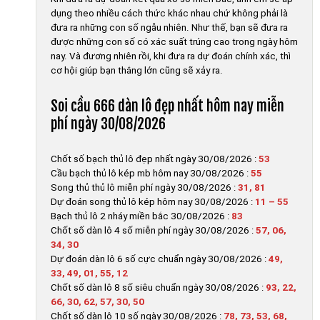
dụng theo nhiều cách thức khác nhau chứ không phải là
đưa ra những con số ngẫu nhiên. Như thế, bạn sẽ đưa ra
được những con số có xác suất trúng cao trong ngày hôm
nay. Và đương nhiên rồi, khi đưa ra dự đoán chính xác, thì
cơ hội giúp bạn thắng lớn cũng sẽ xảy ra.
Soi cầu 666 dàn lô đẹp nhất hôm nay miễn
phí ngày 30/08/2026
Chốt số bạch thủ lô đẹp nhất ngày 30/08/2026 :
53
Cầu bạch thủ lô kép mb hôm nay 30/08/2026 :
55
Song thủ thủ lô miễn phí ngày 30/08/2026 :
31, 81
Dự đoán song thủ lô kép hôm nay 30/08/2026 :
11 – 55
Bạch thủ lô 2 nháy miền bắc 30/08/2026 :
83
Chốt số dàn lô 4 số miễn phí ngày 30/08/2026 :
57, 06,
34, 30
Dự đoán dàn lô 6 số cực chuẩn ngày 30/08/2026 :
49,
33, 49, 01, 55, 12
Chốt số dàn lô 8 số siêu chuẩn ngày 30/08/2026 :
93, 22,
66, 30, 62, 57, 30, 50
Chốt số dàn lô 10 số ngày 30/08/2026 :
78, 73, 53, 68,