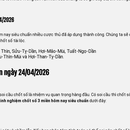
4/2026
m nay siêu chuẩn nhiều cược thủ đã áp dụng thành công. Chúng ta sẽ
ốt số tài lộc.
 Thìn, Sửu-Tỵ-Dần, Hợi-Mão-Mùi, Tuất-Ngọ-Dần
-Thìn-Mùi và Hợi-Than-Tỵ-Dần.
ền ngày 24/04/2026
soi cầu chốt số là nhiệm vụ quan trọng hàng đầu. Có soi cầu thì chốt s
inh nghiệm chốt số 3 miền hôm nay siêu chuẩn
dưới đây: