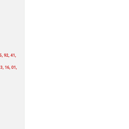
5, 92, 41,
13, 16, 01,