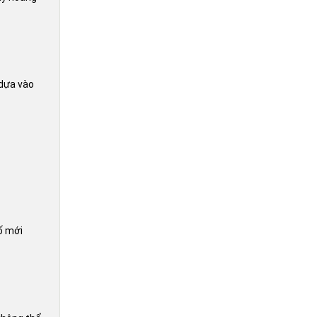
 dựa vào
ố mới