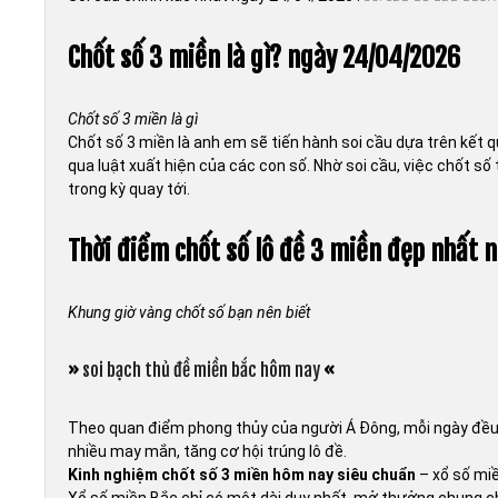
Chốt số 3 miền là gì? ngày 24/04/2026
Chốt số 3 miền là gì
Chốt số 3 miền là anh em sẽ tiến hành soi cầu dựa trên kết 
qua luật xuất hiện của các con số. Nhờ soi cầu, việc chốt số
trong kỳ quay tới.
Thời điểm chốt số lô đề 3 miền đẹp nhất 
Khung giờ vàng chốt số bạn nên biết
»
soi bạch thủ đề miền bắc hôm nay
«
Theo quan điểm phong thủy của người Á Đông, mỗi ngày đều c
nhiều may mắn, tăng cơ hội trúng lô đề.
Kinh nghiệm chốt số 3 miền hôm nay siêu chuẩn
– xổ số mi
Xổ số miền Bắc chỉ có một dài duy nhất, mở thưởng chung ch