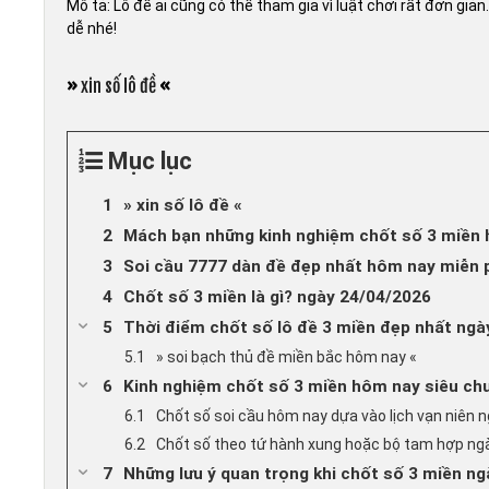
Mô tả: Lô đề ai cũng có thể tham gia vì luật chơi rất đơn gi
dễ nhé!
»
xin số lô đề
«
Mục lục
» xin số lô đề «
Mách bạn những kinh nghiệm chốt số 3 miền 
Soi cầu 7777 dàn đề đẹp nhất hôm nay miễn 
Chốt số 3 miền là gì? ngày 24/04/2026
Thời điểm chốt số lô đề 3 miền đẹp nhất ngà
» soi bạch thủ đề miền bắc hôm nay «
Kinh nghiệm chốt số 3 miền hôm nay siêu ch
Chốt số soi cầu hôm nay dựa vào lịch vạn niên
Chốt số theo tứ hành xung hoặc bộ tam hợp ng
Những lưu ý quan trọng khi chốt số 3 miền n