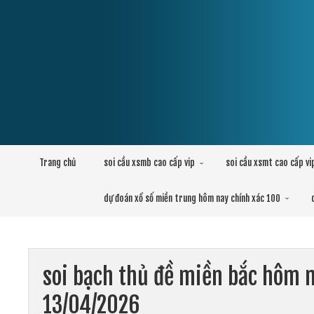
Skip
to
content
Trang chủ
soi cầu xsmb cao cấp vip
soi cầu xsmt cao cấp vi
dự đoán xổ số miền trung hôm nay chính xác 100
soi bạch thủ đề miền bắc hôm n
13/04/2026