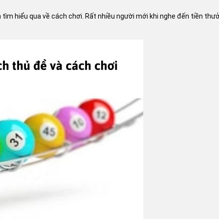
 tìm hiểu qua về cách chơi. Rất nhiều người mới khi nghe đến tiền thư