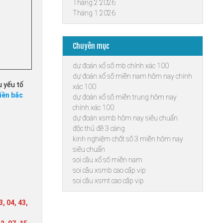
Tháng 2 2026
Tháng 1 2026
Chuyên mục
dự đoán xổ số mb chính xác 100
dự đoán xổ số miền nam hôm nay chính
u yếu tố
xác 100
iền bắc
dự đoán xổ số miền trung hôm nay
chính xác 100
dự đoán xsmb hôm nay siêu chuẩn
độc thủ đề 3 càng
kinh nghiệm chốt số 3 miền hôm nay
siêu chuẩn
soi cầu xổ số miền nam
soi cầu xsmb cao cấp vip
soi cầu xsmt cao cấp vip
3, 04, 43,