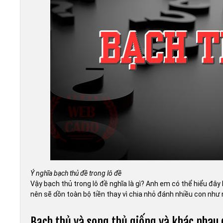
Ý nghĩa bạch thủ đề trong lô đề
Vậy bạch thủ trong lô đề nghĩa là gì? Anh em có thể hiểu đây l
nên sẽ dồn toàn bộ tiền thay vì chia nhỏ đánh nhiều con như 
Bạch thủ và song thủ giống và khác nhau