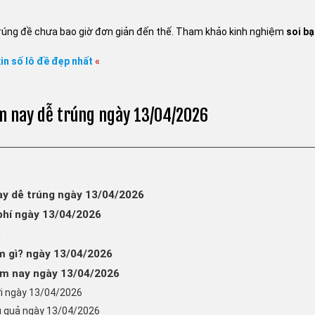
rúng đề chưa bao giờ đơn giản đến thế. Tham khảo kinh nghiệm
soi bạ
xin số lô đề đẹp nhất
«
m nay dễ trúng ngày 13/04/2026
ay dễ trúng ngày 13/04/2026
phí ngày 13/04/2026
6
m gì? ngày 13/04/2026
ôm nay ngày 13/04/2026
ơi ngày 13/04/2026
u quả ngày 13/04/2026