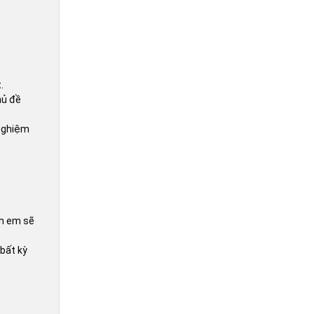
.
hủ đề
 nghiệm
nh em sẽ
bất kỳ