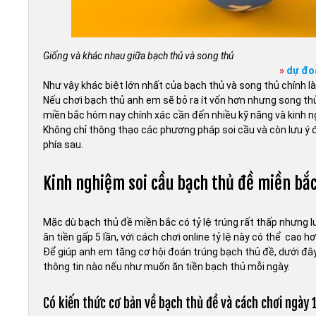
Giống và khác nhau giữa bạch thủ và song thủ
»
dự đo
Như vậy khác biệt lớn nhất của bạch thủ và song thủ chính là
Nếu chơi bạch thủ anh em sẽ bỏ ra ít vốn hơn nhưng song thủ
miền bắc hôm nay chính xác cần đến nhiều kỹ năng và kinh 
Không chỉ thông thạo các phương pháp soi cầu và còn lưu ý đ
phía sau.
Kinh nghiệm soi cầu bạch thủ đề miền bắ
Mặc dù bạch thủ đề miền bắc có tỷ lệ trúng rất thấp nhưng l
ăn tiền gấp 5 lần, với cách chơi online tỷ lệ này có thể cao hơ
Để giúp anh em tăng cơ hội đoán trúng bạch thủ đề, dưới đâ
thông tin nào nếu như muốn ăn tiền bạch thủ mỗi ngày.
Có kiến thức cơ bản về bạch thủ đề và cách chơi ngày