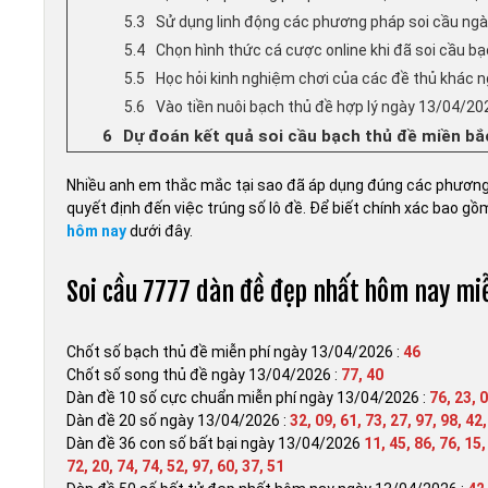
Sử dụng linh động các phương pháp soi cầu ng
Chọn hình thức cá cược online khi đã soi cầu b
Học hỏi kinh nghiệm chơi của các đề thủ khác 
Vào tiền nuôi bạch thủ đề hợp lý ngày 13/04/20
Dự đoán kết quả soi cầu bạch thủ đề miền b
Nhiều anh em thắc mắc tại sao đã áp dụng đúng các phương 
quyết định đến việc trúng số lô đề. Để biết chính xác bao g
hôm nay
dưới đây.
Soi cầu 7777 dàn đề đẹp nhất hôm nay mi
Chốt số bạch thủ đề miễn phí ngày 13/04/2026 :
46
Chốt số song thủ đề ngày 13/04/2026 :
77, 40
Dàn đề 10 số cực chuẩn miễn phí ngày 13/04/2026 :
76, 23, 0
Dàn đề 20 số ngày 13/04/2026 :
32, 09, 61, 73, 27, 97, 98, 42,
Dàn đề 36 con số bất bại ngày 13/04/2026
11, 45, 86, 76, 15,
72, 20, 74, 74, 52, 97, 60, 37, 51