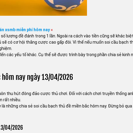
án xsmb miễn phí hôm nay
«
 số lượng đề đánh trong 1 lần. Ngoài ra cách vào tiền cũng sẽ khác biệt
 sẽ có cơ hội thắng cược cao gấp đôi. Vì thế nếu muốn soi cầu bạch t
nghiệm.
ến các yếu tố khác. Cụ thể sẽ được trình bày trong phần chia sẻ kinh
c hôm nay ngày 13/04/2026
uôn thu hút đông đảo cược thủ chơi. Đối với cách chơi truyền thống a
n rất nhiều.
y là những chia sẻ soi cầu bạch thủ đề miền bắc hôm nay. Đừng bỏ qua 
 13/04/2026