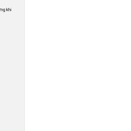
ởng khi