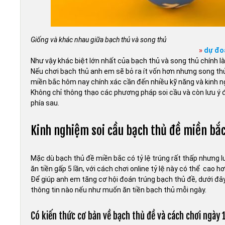
Giống và khác nhau giữa bạch thủ và song thủ
»
dự đo
Như vậy khác biệt lớn nhất của bạch thủ và song thủ chính là
Nếu chơi bạch thủ anh em sẽ bỏ ra ít vốn hơn nhưng song thủ
miền bắc hôm nay chính xác cần đến nhiều kỹ năng và kinh 
Không chỉ thông thạo các phương pháp soi cầu và còn lưu ý đ
phía sau.
Kinh nghiệm soi cầu bạch thủ đề miền bắ
Mặc dù bạch thủ đề miền bắc có tỷ lệ trúng rất thấp nhưng l
ăn tiền gấp 5 lần, với cách chơi online tỷ lệ này có thể cao hơ
Để giúp anh em tăng cơ hội đoán trúng bạch thủ đề, dưới đâ
thông tin nào nếu như muốn ăn tiền bạch thủ mỗi ngày.
Có kiến thức cơ bản về bạch thủ đề và cách chơi ngày