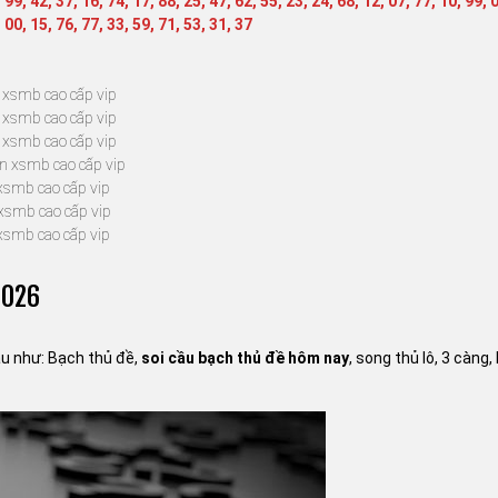
 99, 42, 37, 16, 74, 17, 88, 25, 47, 62, 55, 23, 24, 68, 12, 07, 77, 10, 99, 
, 00, 15, 76, 77, 33, 59, 71, 53, 31, 37
n xsmb cao cấp vip
n xsmb cao cấp vip
n xsmb cao cấp vip
on xsmb cao cấp vip
 xsmb cao cấp vip
 xsmb cao cấp vip
 xsmb cao cấp vip
2026
au như: Bạch thủ đề,
soi cầu bạch thủ đề hôm nay
, song thủ lô, 3 càng,