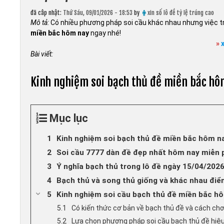
đã câp nhật:
Thứ Sáu, 09/01/2026 - 18:53
by
xin số lô đề tỷ lệ trúng cao
Mô tả:
Có nhiều phương pháp soi cầu khác nhau nhưng việc t
miền bắc hôm nay
ngay nhé!
»
Bài viết:
Kinh nghiệm soi bạch thủ đề miền bắc hô
Mục lục
Kinh nghiệm soi bạch thủ đề miền bắc hôm n
Soi cầu 7777 dàn đề đẹp nhất hôm nay miễn 
Ý nghĩa bạch thủ trong lô đề ngày 15/04/202
Bạch thủ và song thủ giống và khác nhau điể
Kinh nghiệm soi cầu bạch thủ đề miền bắc h
Có kiến thức cơ bản về bạch thủ đề và cách ch
Lựa chọn phương pháp soi cầu bạch thủ đề hiệ