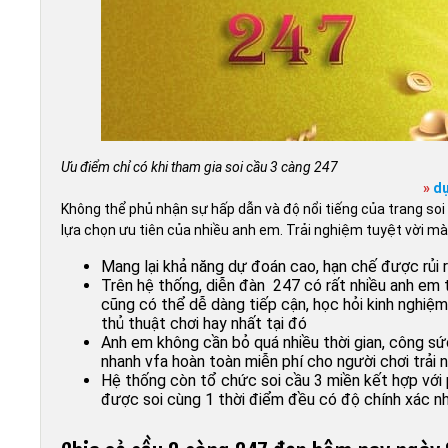
Ưu điểm chỉ có khi tham gia soi cầu 3 càng 247
»
dự
Không thể phủ nhận sự hấp dẫn và độ nổi tiếng của trang so
lựa chọn ưu tiên của nhiều anh em. Trải nghiệm tuyệt vời mà
Mang lại khả năng dự đoán cao, hạn chế được rủi 
Trên hệ thống, diễn đàn 247 có rất nhiều anh em t
cũng có thể dễ dàng tiếp cận, học hỏi kinh nghiệm
thủ thuật chơi hay nhất tại đó
Anh em không cần bỏ quá nhiều thời gian, công sức
nhanh vfa hoàn toàn miễn phí cho người chơi trải 
Hệ thống còn tổ chức soi cầu 3 miền kết hợp với p
được soi cùng 1 thời điểm đều có độ chính xác n