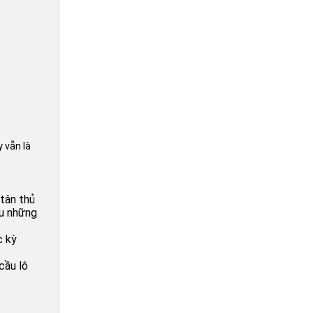
 vẫn là
 tân thủ
au những
c kỳ
cầu lô