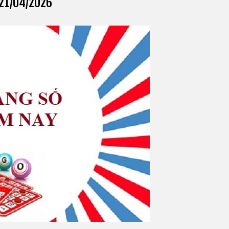
 21/04/2026