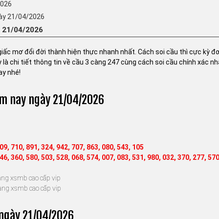
2026
ày 21/04/2026
y 21/04/2026
iấc mơ đổi đời thành hiện thực nhanh nhất. Cách soi cầu thì cực kỳ đ
là chi tiết thông tin về cầu 3 càng 247 cùng cách soi cầu chính xác nh
ay nhé!
ôm nay ngày 21/04/2026
09, 710, 891, 324, 942, 707, 863, 080, 543, 105
46, 360, 580, 503, 528, 068, 574, 007, 083, 531, 980, 032, 370, 277, 570
càng xsmb cao cấp vip
càng xsmb cao cấp vip
 ngày 21/04/2026