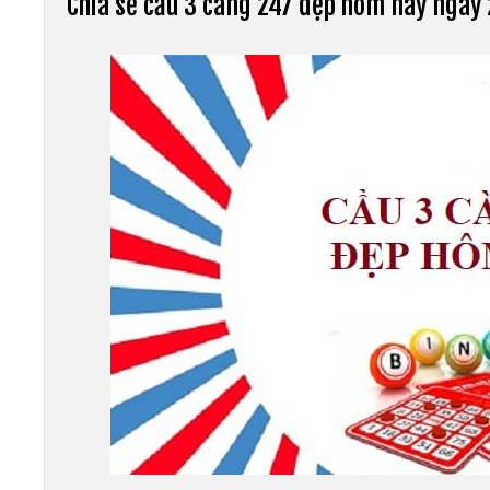
Chia sẻ cầu 3 càng 247 đẹp hôm nay ngày