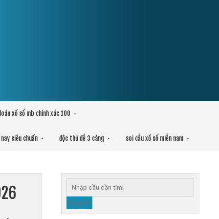
đoán xổ số mb chính xác 100
 nay siêu chuẩn
độc thủ đề 3 càng
soi cầu xổ số miền nam
026
Search