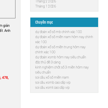
Tháng 2 2026
Tháng 1 2026
Chuyên mục
ơn giản
ất. Anh
dự đoán xổ số mb chính xác 100
dự đoán xổ số miền nam hôm nay chính
xác 100
dự đoán xổ số miền trung hôm nay
chính xác 100
dự đoán xsmb hôm nay siêu chuẩn
độc thủ đề 3 càng
kinh nghiệm chốt số 3 miền hôm nay
siêu chuẩn
soi cầu xổ số miền nam
, 478,
soi cầu xsmb cao cấp vip
soi cầu xsmt cao cấp vip