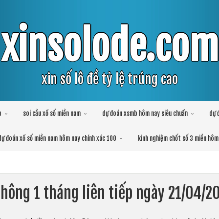
xinsolode.com
xin số lô đề tỷ lệ trúng cao
p
soi cầu xổ số miền nam
dự đoán xsmb hôm nay siêu chuẩn
dự 
dự đoán xổ số miền nam hôm nay chính xác 100
kinh nghiệm chốt số 3 miền hôm
thông 1 tháng liên tiếp ngày 21/04/2