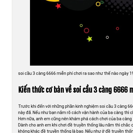
soi cầu 3 càng 6666 miễn phí chơi ra sao như thế nào ngày 
Kiến thức cơ bản về soi cầu 3 càng 6666 
Trước khi đến với những phần kinh nghiệm soi cầu 3 càng 66
này đã. Nếu như bạn nắm rõ cách vận hành của ba càng thì ch
Hơn nữa, anh em cũng nên khám phá cách chơi của ba càng 
Dành cho anh em khi chơi đề truyền thống lâu năm thì chắc ch
không khác đề truyền thống là bao. Nếu như ở đề truyền thống