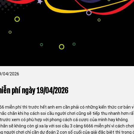
19/04/2026
miễn phí ngày 19/04/2026
66 miễn phí thì trước hết anh em cần phải có những kiến thức cơ bản 
ắc chắn khi họ cách soi cầu người chơi cũng sẽ tiếp thu nhanh hơn rất
trước xem có phù hợp với phong cách cá cược của mình hay không.
ắn sẽ không còn gì xa lạ với soi cầu 3 càng 6666 miễn phí vì cách chơ
 người chơi chỉ cần dự đoán 2 con số cuối của giải đặc biệt thì trong 