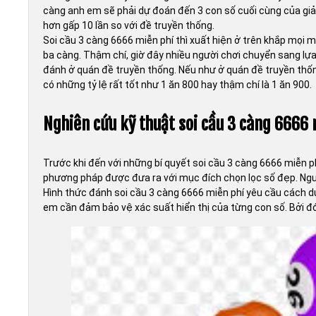
càng anh em sẽ phải dự đoán đến 3 con số cuối cùng của giải 
hơn gấp 10 lần so với đề truyền thống.
Soi cầu 3 càng 6666 miễn phí thì xuất hiện ở trên khắp mọi
ba càng. Thậm chí, giờ đây nhiều người chơi chuyển sang lựa
đánh ở quán đề truyền thống. Nếu như ở quán đề truyền thống 
có những tỷ lệ rất tốt như 1 ăn 800 hay thậm chí là 1 ăn 900.
Nghiên cứu kỹ thuật soi cầu 3 càng 6666 
Trước khi đến với những bí quyết soi cầu 3 càng 6666 miễn p
phương pháp được đưa ra với mục đích chọn lọc số đẹp. Người
Hình thức đánh soi cầu 3 càng 6666 miễn phí yêu cầu cách dự
em cần đảm bảo vệ xác suất hiển thị của từng con số. Bởi đó