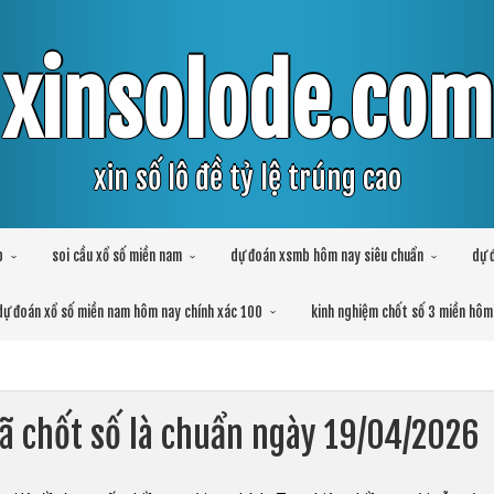
xinsolode.com
xin số lô đề tỷ lệ trúng cao
p
soi cầu xổ số miền nam
dự đoán xsmb hôm nay siêu chuẩn
dự 
dự đoán xổ số miền nam hôm nay chính xác 100
kinh nghiệm chốt số 3 miền hôm
ã chốt số là chuẩn ngày 19/04/2026