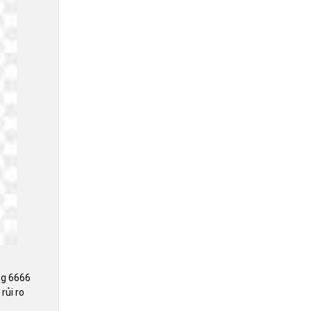
ng 6666
rủi ro