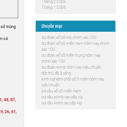
Tháng 2 2026
Tháng 1 2026
Chuyên mục
 số trùng
dự đoán xổ số mb chính xác 100
ốn có
dự đoán xổ số miền nam hôm nay chính
xác 100
dự đoán xổ số miền trung hôm nay
chính xác 100
dự đoán xsmb hôm nay siêu chuẩn
độc thủ đề 3 càng
kinh nghiệm chốt số 3 miền hôm nay
siêu chuẩn
soi cầu xổ số miền nam
soi cầu xsmb cao cấp vip
1, 48, 87,
soi cầu xsmt cao cấp vip
29, 26, 61,