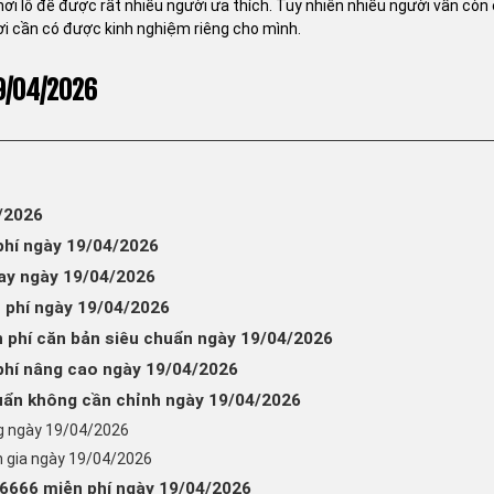
ơi lô đề được rất nhiều người ưa thích. Tuy nhiên nhiều người vẫn còn e
hơi cần có được kinh nghiệm riêng cho mình.
19/04/2026
4/2026
phí ngày 19/04/2026
nay ngày 19/04/2026
n phí ngày 19/04/2026
n phí căn bản siêu chuẩn ngày 19/04/2026
 phí nâng cao ngày 19/04/2026
huẩn không cần chỉnh ngày 19/04/2026
àng ngày 19/04/2026
n gia ngày 19/04/2026
g 6666 miễn phí ngày 19/04/2026