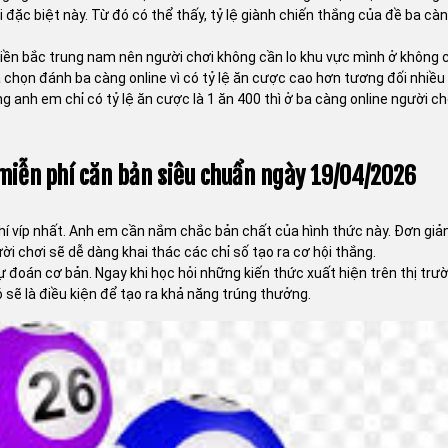
đặc biệt này. Từ đó có thể thấy, tỷ lệ giành chiến thắng của đề ba cà
 miền bắc trung nam nên người chơi không cần lo khu vực mình ở không
 chọn đánh ba càng online vì có tỷ lệ ăn cược cao hơn tương đối nhiều 
anh em chỉ có tỷ lệ ăn cược là 1 ăn 400 thì ở ba càng online người ch
miễn phí căn bản
siêu chuẩn ngày 19/04/2026
hí víp nhất. Anh em cần nắm chắc bản chất của hình thức này. Đơn giản
 chơi sẽ dễ dàng khai thác các chỉ số tạo ra cơ hội thắng.
 đoán cơ bản. Ngay khi học hỏi những kiến thức xuất hiện trên thị trư
 sẽ là điều kiện để tạo ra khả năng trúng thưởng.