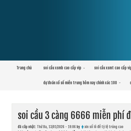
Skip
to
content
Trang chủ
soi cầu xsmb cao cấp vip
soi cầu xsmt cao cấp vi
dự đoán xổ số miền trung hôm nay chính xác 100
soi cầu 3 càng 6666 miễn phí đ
đã câp nhật:
Thứ Ba, 13/01/2026 - 19:06
by
xin số lô đề tỷ lệ trúng cao