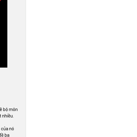
về bộ môn
 nhiều.
i của nó
đề ba