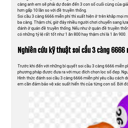
càng anh em sẽ phải dự đoán đến 3 con số cuối cùng của giải 
hơn gấp 10 lần so với đề truyền thống.
Soi cầu 3 càng 6666 miễn phí thì xuất hiện ở trên khắp mọi
ba càng. Thậm chí, giờ đây nhiều người chơi chuyển sang lựa
đánh ở quán đề truyền thống. Nếu như ở quán đề truyền thống 
có những tỷ lệ rất tốt như 1 ăn 800 hay thậm chí là 1 ăn 900.
Nghiên cứu kỹ thuật soi cầu 3 càng 6666 
Trước khi đến với những bí quyết soi cầu 3 càng 6666 miễn p
phương pháp được đưa ra với mục đích chọn lọc số đẹp. Người
Hình thức đánh soi cầu 3 càng 6666 miễn phí yêu cầu cách dự
em cần đảm bảo vệ xác suất hiển thị của từng con số. Bởi đó