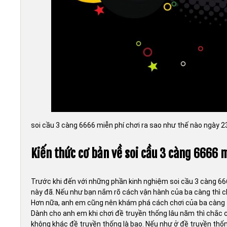
soi cầu 3 càng 6666 miễn phí chơi ra sao như thế nào ngày 
Kiến thức cơ bản về soi cầu 3 càng 6666 
Trước khi đến với những phần kinh nghiệm soi cầu 3 càng 66
này đã. Nếu như bạn nắm rõ cách vận hành của ba càng thì ch
Hơn nữa, anh em cũng nên khám phá cách chơi của ba càng 
Dành cho anh em khi chơi đề truyền thống lâu năm thì chắc ch
không khác đề truyền thống là bao. Nếu như ở đề truyền thống