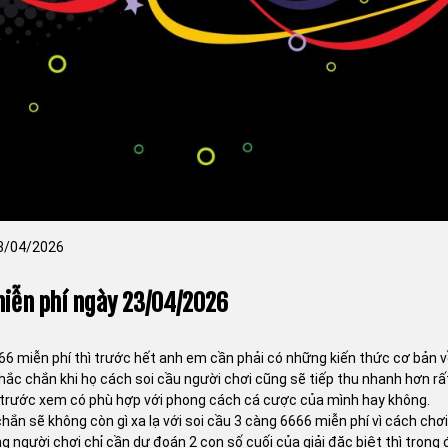
23/04/2026
miễn phí ngày 23/04/2026
66 miễn phí thì trước hết anh em cần phải có những kiến thức cơ bản 
ắc chắn khi họ cách soi cầu người chơi cũng sẽ tiếp thu nhanh hơn rất
trước xem có phù hợp với phong cách cá cược của mình hay không.
ắn sẽ không còn gì xa lạ với soi cầu 3 càng 6666 miễn phí vì cách chơ
 người chơi chỉ cần dự đoán 2 con số cuối của giải đặc biệt thì trong 