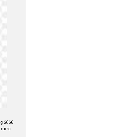
ng 6666
rủi ro