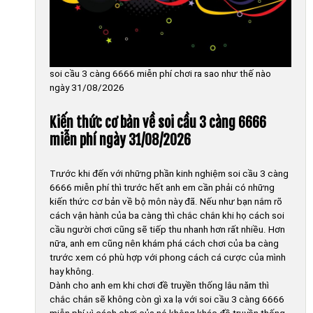
soi cầu 3 càng 6666 miễn phí chơi ra sao như thế nào
ngày 31/08/2026
Kiến thức cơ bản về soi cầu 3 càng 6666
miễn phí ngày 31/08/2026
Trước khi đến với những phần kinh nghiệm soi cầu 3 càng
6666 miễn phí thì trước hết anh em cần phải có những
kiến thức cơ bản về bộ môn này đã. Nếu như bạn nắm rõ
cách vận hành của ba càng thì chắc chắn khi họ cách soi
cầu người chơi cũng sẽ tiếp thu nhanh hơn rất nhiều. Hơn
nữa, anh em cũng nên khám phá cách chơi của ba càng
trước xem có phù hợp với phong cách cá cược của mình
hay không.
Dành cho anh em khi chơi đề truyền thống lâu năm thì
chắc chắn sẽ không còn gì xa lạ với soi cầu 3 càng 6666