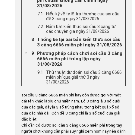
phí chuẩn không cần chỉnh ngày
31/08/2026
Hiểu kỹ về tỷ lệ trả thưởng của soi cầu
đề 3 càng ngày 31/08/2026
Nắm bắt kiến thức soi cầu 3 càng từ
các chuyên gia ngày 31/08/2026
Thống kê lại bài bản kiến thức soi cầu
3 càng 6666 miễn phí ngày 31/08/2026
Phương pháp cách chơi soi cầu 3 càng
6666 miễn phí trùng lặp ngày
31/08/2026
Thủ thuật dự đoán soi cầu 3 càng 6666
miễn phí qua giải thứ 3 ngày
31/08/2026
soi cầu 3 càng 6666 miễn phí hay còn được gọi với một
cái tên khác là xỉu chủ miền nam. Lô 3 càng là 3 số cuối
của các giải, đây là 3 số trùng nhau trong kết quả xổ số
của các nhà đài. Còn đề 3 càng chỉ là 3 số cuối của giải
đặc biệt.
Chỉ cần có được soi cầu 3 càng 6666 miễn phí trong tay,
người chơi không cần phải suy nghĩ xem hôm nay nên đánh