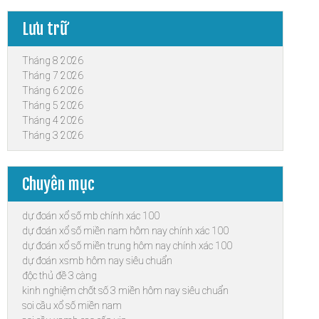
Lưu trữ
Tháng 8 2026
Tháng 7 2026
Tháng 6 2026
Tháng 5 2026
Tháng 4 2026
Tháng 3 2026
Chuyên mục
dự đoán xổ số mb chính xác 100
dự đoán xổ số miền nam hôm nay chính xác 100
dự đoán xổ số miền trung hôm nay chính xác 100
dự đoán xsmb hôm nay siêu chuẩn
độc thủ đề 3 càng
kinh nghiệm chốt số 3 miền hôm nay siêu chuẩn
soi cầu xổ số miền nam