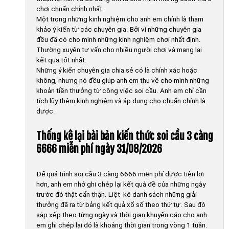
chơi chuẩn chỉnh nhất.
Một trong những kinh nghiệm cho anh em chính là tham
khảo ý kiến từ các chuyên gia. Bởi vì những chuyên gia
đều đã có cho mình những kinh nghiệm chơi nhất định.
Thường xuyên tư vấn cho nhiều người chơi và mang lại
kết quả tốt nhất.
Những ý kiến chuyên gia chia sẻ có là chính xác hoặc
không, nhưng nó đều giúp anh em thu về cho mình những
khoản tiền thưởng từ công việc soi cầu. Anh em chỉ cần
tích lũy thêm kinh nghiệm và áp dụng cho chuẩn chỉnh là
được.
Thống kê lại bài bản kiến thức soi cầu 3 càng
6666 miễn phí ngày 31/08/2026
Để quá trình soi cầu 3 càng 6666 miễn phí được tiện lợi
hơn, anh em nhớ ghi chép lại kết quả đề của những ngày
trước đó thật cẩn thận. Liệt kê danh sách những giải
thưởng đã ra từ bảng kết quả xổ số theo thứ tự. Sau đó
sắp xếp theo từng ngày và thời gian khuyến cáo cho anh
em ghi chép lại đó là khoảng thời gian trong vòng 1 tuần.