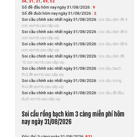
04, 31, 21, 49, 52
Số đề đầu hôm nay ngày 31/08/2026 :
9
Số đề đuôi hôm nay ngày 31/08/2026 :
2
Soi cầu chính xác nhất ngày 31/08/2026 :
soi cầu dàn đề 4
con xsmb cao cấp vip
Soi cầu chính xác nhất ngày 31/08/2026 :
soi cầu dàn đề 6
con xsmb cao cấp vip
Soi cầu chính xác nhất ngày 31/08/2026 :
soi cầu dàn đề 8
con xsmb cao cấp vip
Soi cầu chính xác nhất ngày 31/08/2026 :
soi cầu dàn đề
10 con xsmb cao cấp vip
Soi cầu chính xác nhất ngày 31/08/2026 :
soi cầu bạch
thủ đề xsmb cao cấp vip
Soi cầu chính xác nhất ngày 31/08/2026 :
soi cầu song
thủ đề xsmb cao cấp vip
Soi cầu chính xác nhất ngày 31/08/2026 :
soi cầu đề đầu
đuôi xsmb cao cấp vip
Soi cầu rồng bạch kim 3 càng miễn phí hôm
nay ngày 31/08/2026
Độc thủ 3 càng ngày 31/08/2026:
821