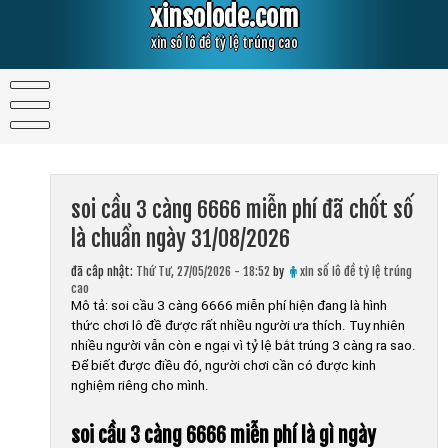
Skip
xinsolode.com
to
content
xin số lô đề tỷ lệ trúng cao
soi cầu 3 càng 6666 miễn phí đã chốt số
là chuẩn ngày 31/08/2026
đã câp nhật:
Thứ Tư, 27/05/2026 - 18:52
by
xin số lô đề tỷ lệ trúng
cao
Mô tả: soi cầu 3 càng 6666 miễn phí hiện đang là hình
thức chơi lô đề được rất nhiều người ưa thích. Tuy nhiên
nhiều người vẫn còn e ngại vì tỷ lệ bắt trúng 3 càng ra sao.
Để biết được điều đó, người chơi cần có được kinh
nghiệm riêng cho mình.
soi cầu 3 càng 6666 miễn phí là gì ngày