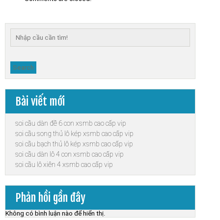
Search
Bài viết mới
soi cầu dàn đề 6 con xsmb cao cấp vip
soi cầu song thủ lô kép xsmb cao cấp vip
soi cầu bạch thủ lô kép xsmb cao cấp vip
soi cầu dàn lô 4 con xsmb cao cấp vip
soi cầu lô xiên 4 xsmb cao cấp vip
Phản hồi gần đây
Không có bình luận nào để hiển thị.