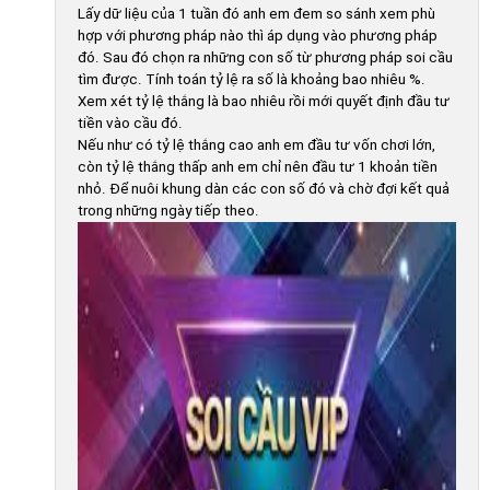
Lấy dữ liệu của 1 tuần đó anh em đem so sánh xem phù
hợp với phương pháp nào thì áp dụng vào phương pháp
đó. Sau đó chọn ra những con số từ phương pháp soi cầu
tìm được. Tính toán tỷ lệ ra số là khoảng bao nhiêu %.
Xem xét tỷ lệ thắng là bao nhiêu rồi mới quyết định đầu tư
tiền vào cầu đó.
Nếu như có tỷ lệ thắng cao anh em đầu tư vốn chơi lớn,
còn tỷ lệ thắng thấp anh em chỉ nên đầu tư 1 khoản tiền
nhỏ. Để nuôi khung dàn các con số đó và chờ đợi kết quả
trong những ngày tiếp theo.