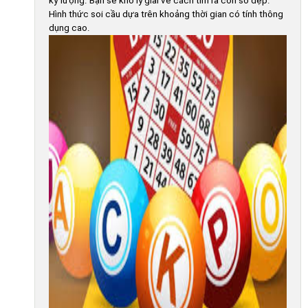
kỹ lượng. Bạn sẽ khó lý giải về cách tìm ra con số đẹp.
Hình thức soi cầu dựa trên khoảng thời gian có tính thông
dụng cao.