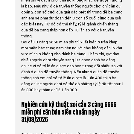
miễn phí vì cách chơi của nó không khác đề truyền thống
là bao. Nếu như ở đề truyền thống người chơi chỉ cần dự
đoán 2 con số cuối của giải đặc biệt thì trong đề ba càng
anh em sẽ phải dự đoán đến 3 con số cuối cùng của giải
đặc biệt này. Từ đó có thể thấy, tỷ lệ giành chiến thắng
của đề ba càng thấp hơn gấp 10 lần so với đề truyền
thống.
Soi cầu 3 càng 6666 miễn phí thì xuất hiện ở trên khắp
mọi miền bắc trung nam nên người chơi không cần lo khu
vực mình ở không cho đánh ba càng. Thậm chí, giờ đây
nhiều người chơi chuyển sang lựa chọn đánh ba càng
online vì có tỷ lệ ăn cược cao hơn tương đối nhiều so với
đánh ở quán đề truyền thống. Nếu như ở quán đề truyền
thống anh em chỉ có tỷ lệ ăn cược là 1 ăn 400 thì ở ba
càng online người chơi có thể có những tỷ lệ rất tốt như 1
ăn 800 hay thậm chí là 1 ăn 900.
Nghiên cứu kỹ thuật soi cầu 3 càng 6666
miễn phí căn bản
siêu chuẩn ngày
31/08/2026