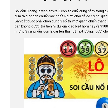
Soi cầu 3 càng là việc tìm ra 3 con số cuối cùng nằm trong g
đưa ra dự đoán chuẩn xác nhất. Người chơi dễ có cơ hội già
Bạn bắt buộc phải chọn đúng 3 số thì mới giành chiến thắng.
bạn không được trả tiền. Ví dụ, giải đặc biệt hôm nay về 9100
nhưng 3 càng vẫn luôn là cái tên thu hút một lượng người c