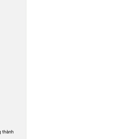
g thành