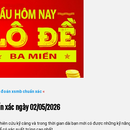
 đoán xsmb chuẩn xác
«
ẩn xác ngày 02/05/2026
nghiên cứu kỹ càng và trong thời gian dài bạn mới có được những kỹ năn
để có xác suất trúng cao nhất.