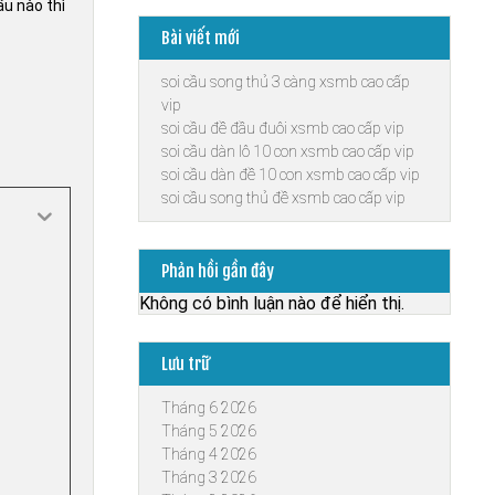
u nào thì
Bài viết mới
soi cầu song thủ 3 càng xsmb cao cấp
vip
soi cầu đề đầu đuôi xsmb cao cấp vip
soi cầu dàn lô 10 con xsmb cao cấp vip
soi cầu dàn đề 10 con xsmb cao cấp vip
soi cầu song thủ đề xsmb cao cấp vip
Phản hồi gần đây
Không có bình luận nào để hiển thị.
Lưu trữ
Tháng 6 2026
Tháng 5 2026
Tháng 4 2026
Tháng 3 2026