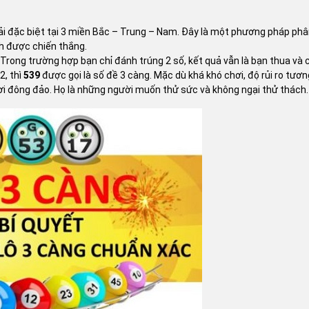
iải đặc biệt tại 3 miền Bắc – Trung – Nam. Đây là một phương pháp phâ
nh được chiến thắng.
 Trong trường hợp bạn chỉ đánh trúng 2 số, kết quả vẫn là bạn thua và
2, thì
539
được gọi là số đề 3 càng. Mặc dù khá khó chơi, độ rủi ro tươn
hơi đông đảo. Họ là những người muốn thử sức và không ngại thử thách.