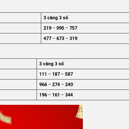
3 càng 3 số
219
–
095
–
757
477
–
673
–
319
3 càng 3 số
111
–
187
–
587
966
–
274
–
240
196
–
161
–
344