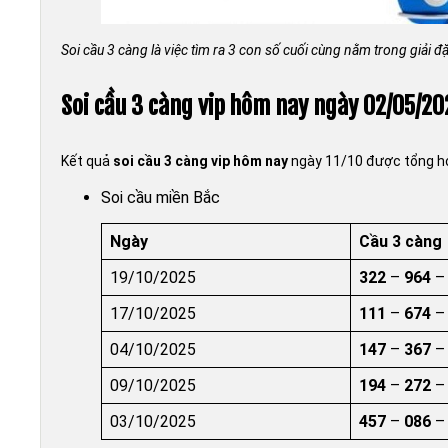
Soi cầu 3 càng là việc tìm ra 3 con số cuối cùng nằm trong giải đ
Soi cầu 3 càng vip hôm nay ngày 02/05/20
Kết quả
soi cầu 3 càng vip hôm nay
ngày 11/10 được tổng hợ
Soi cầu miền Bắc
Ngày
Cầu 3 càng
19/10/2025
322
–
964
17/10/2025
111
–
674
04/10/2025
147
–
367
09/10/2025
194
–
272
03/10/2025
457
–
086