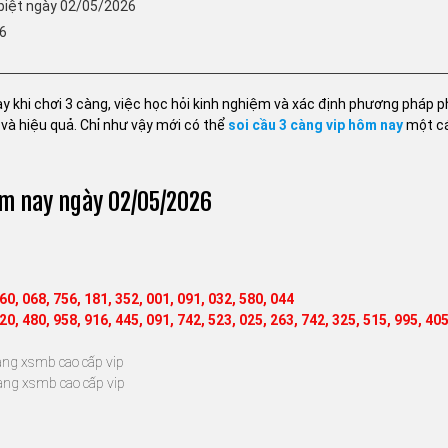
c biệt ngày 02/05/2026
26
 khi chơi 3 càng, việc học hỏi kinh nghiệm và xác định phương pháp 
 và hiệu quả. Chỉ như vậy mới có thể
soi cầu 3 càng vip hôm nay
một c
ôm nay ngày 02/05/2026
60, 068, 756, 181, 352, 001, 091, 032, 580, 044
20, 480, 958, 916, 445, 091, 742, 523, 025, 263, 742, 325, 515, 995, 405
càng xsmb cao cấp vip
càng xsmb cao cấp vip