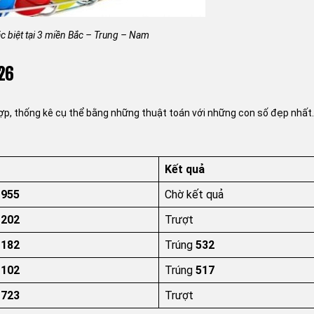
ặc biệt tại 3 miền Bắc – Trung – Nam
26
p, thống kê cụ thể bằng những thuật toán với những con số đẹp nhất.
Kết quả
–
955
Chờ kết quả
–
202
Trượt
–
182
Trúng
532
–
102
Trúng
517
–
723
Trượt