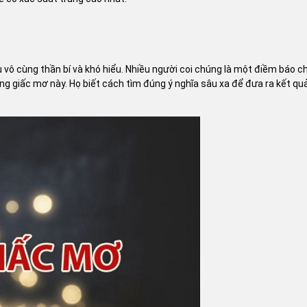
 vô cùng thần bí và khó hiểu. Nhiều người coi chúng là một điềm báo 
ững giấc mơ này. Họ biết cách tìm đúng ý nghĩa sâu xa để đưa ra kết quả 