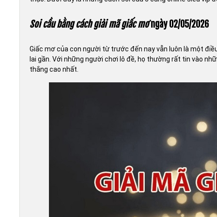
Soi cầu bằng cách giải mã giấc mơ
ngày 02/05/2026
Giấc mơ của con người từ trước đến nay vẫn luôn là một điều
lai gần. Với những người chơi lô đề, họ thường rất tin vào nh
thắng cao nhất.