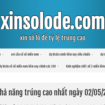
xinsolode.com
xin số lô đề tỷ lệ trúng cao
p
soi cầu xổ số miền nam
dự đoán xsmb hôm nay siêu chuẩn
dự 
dự đoán xổ số miền nam hôm nay chính xác 100
kinh nghiệm chốt số 3 miền hôm
khả năng trúng cao nhất ngày 02/05