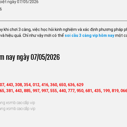
c biệt ngày 07/05/2026
26
 khi chơi 3 càng, việc học hỏi kinh nghiệm và xác định phương pháp 
 và hiệu quả. Chỉ như vậy mới có thể
soi cầu 3 càng vip hôm nay
một c
ôm nay ngày 07/05/2026
07, 443, 308, 354, 012, 416, 360, 650, 636, 629
65, 381, 443, 885, 997, 997, 555, 440, 777, 950, 681, 435, 199, 819, 066
càng xsmb cao cấp vip
càng xsmb cao cấp vip