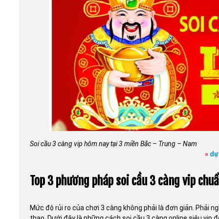
Soi cầu 3 càng vip hôm nay tại 3 miền Bắc – Trung – Nam
»
dự
Top 3 phương pháp soi cầu 3 càng vip chu
Mức độ rủi ro của chơi 3 càng không phải là đơn giản. Phải 
thạo. Dưới đây là những cách soi cầu 3 càng online siêu vip 