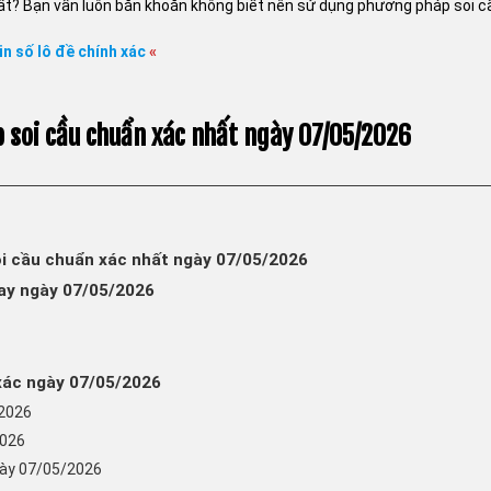
hất? Bạn vẫn luôn băn khoăn không biết nên sử dụng phương pháp soi cầ
in số lô đề chính xác
«
 soi cầu chuẩn xác nhất ngày 07/05/2026
oi cầu chuẩn xác nhất ngày 07/05/2026
nay ngày 07/05/2026
xác ngày 07/05/2026
/2026
2026
gày 07/05/2026