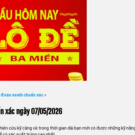
 đoán xsmb chuẩn xác
«
ẩn xác ngày 07/05/2026
nghiên cứu kỹ càng và trong thời gian dài bạn mới có được những kỹ năn
để có xác suất trúng cao nhất.