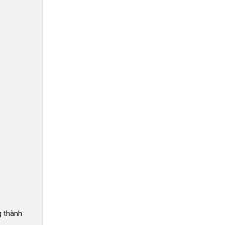
g thành