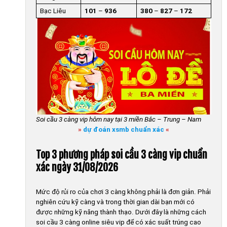
Bạc Liêu
101
–
936
380
–
827
–
172
Soi cầu 3 càng vip hôm nay tại 3 miền Bắc – Trung – Nam
»
dự đoán xsmb chuẩn xác
«
Top 3 phương pháp soi cầu 3 càng vip chuẩn
xác ngày 31/08/2026
Mức độ rủi ro của chơi 3 càng không phải là đơn giản. Phải
nghiên cứu kỹ càng và trong thời gian dài bạn mới có
được những kỹ năng thành thạo. Dưới đây là những cách
soi cầu 3 càng online siêu vip để có xác suất trúng cao