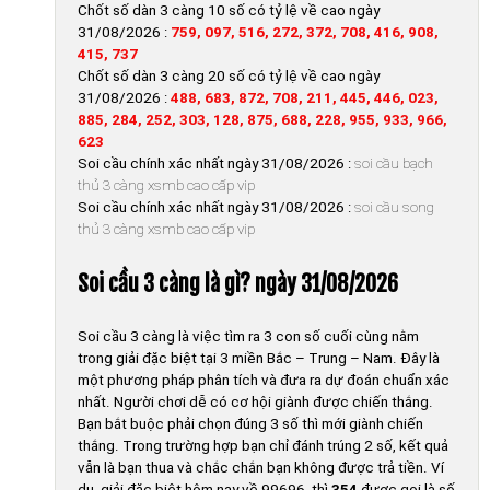
Chốt số dàn 3 càng 10 số có tỷ lệ về cao ngày
31/08/2026 :
759, 097, 516, 272, 372, 708, 416, 908,
415, 737
Chốt số dàn 3 càng 20 số có tỷ lệ về cao ngày
31/08/2026 :
488, 683, 872, 708, 211, 445, 446, 023,
885, 284, 252, 303, 128, 875, 688, 228, 955, 933, 966,
623
Soi cầu chính xác nhất ngày 31/08/2026 :
soi cầu bạch
thủ 3 càng xsmb cao cấp vip
Soi cầu chính xác nhất ngày 31/08/2026 :
soi cầu song
thủ 3 càng xsmb cao cấp vip
Soi cầu 3 càng là gì? ngày 31/08/2026
Soi cầu 3 càng là việc tìm ra 3 con số cuối cùng nằm
trong giải đặc biệt tại 3 miền Bắc – Trung – Nam. Đây là
một phương pháp phân tích và đưa ra dự đoán chuẩn xác
nhất. Người chơi dễ có cơ hội giành được chiến thắng.
Bạn bắt buộc phải chọn đúng 3 số thì mới giành chiến
thắng. Trong trường hợp bạn chỉ đánh trúng 2 số, kết quả
vẫn là bạn thua và chắc chắn bạn không được trả tiền. Ví
dụ, giải đặc biệt hôm nay về 99696, thì
354
được gọi là số