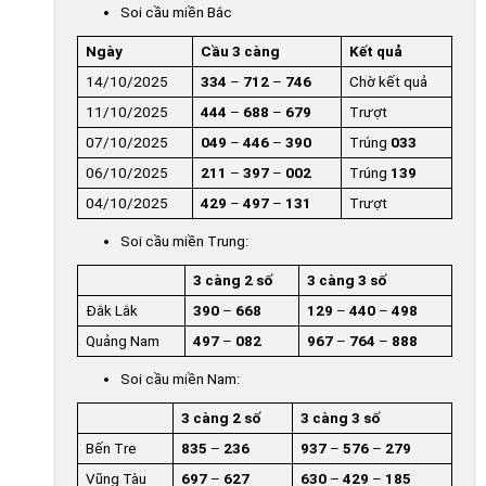
Soi cầu miền Bắc
Ngày
Cầu 3 càng
Kết quả
14/10/2025
334
–
712
–
746
Chờ kết quả
11/10/2025
444
–
688
–
679
Trượt
07/10/2025
049
–
446
–
390
Trúng
033
06/10/2025
211
–
397
–
002
Trúng
139
04/10/2025
429
–
497
–
131
Trượt
Soi cầu miền Trung:
3 càng 2 số
3 càng 3 số
Đắk Lắk
390
–
668
129
–
440
–
498
Quảng Nam
497
–
082
967
–
764
–
888
Soi cầu miền Nam:
3 càng 2 số
3 càng 3 số
Bến Tre
835
–
236
937
–
576
–
279
Vũng Tàu
697
–
627
630
–
429
–
185