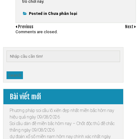
trò chơi này.
Posted in Chưa phân loại
Previous
Next
Comments are closed.
Search
Bài viết mới
Phương pháp soi cầu lô xiên đẹp nhất miền bắc hôm nay
hiệu quả ngày 09/08/2026
Soi cầu dàn đề miền bắc hôm nay – Chốt độc thủ đề chắc
thắng ngày 09/08/2026
dự đoán xổ số miền nam hôm nay chính xác nhất ngày