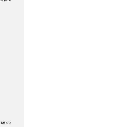
n sẽ có