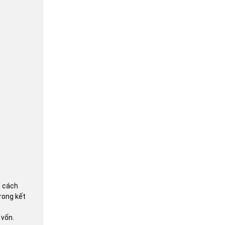
t cách
trong kết
 vốn.