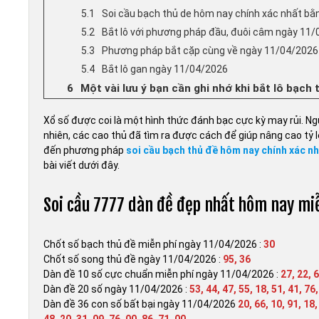
Soi cầu bạch thủ de hôm nay chính xác nhất bằ
Bắt lô với phương pháp đầu, đuôi câm ngày 11
Phương pháp bắt cặp cùng về ngày 11/04/2026
Bắt lô gan ngày 11/04/2026
Một vài lưu ý bạn cần ghi nhớ khi bắt lô bạc
Xổ số được coi là một hình thức đánh bạc cực kỳ may rủi. Ngư
nhiên, các cao thủ đã tìm ra được cách để giúp nâng cao tỷ l
đến phương pháp
soi cầu bạch thủ đề hôm nay chính xác n
bài viết dưới đây.
Soi cầu 7777 dàn đề đẹp nhất hôm nay mi
Chốt số bạch thủ đề miễn phí ngày 11/04/2026 :
30
Chốt số song thủ đề ngày 11/04/2026 :
95, 36
Dàn đề 10 số cực chuẩn miễn phí ngày 11/04/2026 :
27, 22, 6
Dàn đề 20 số ngày 11/04/2026 :
53, 44, 47, 55, 18, 51, 41, 76,
Dàn đề 36 con số bất bại ngày 11/04/2026
20, 66, 10, 91, 18,
48, 20, 31, 09, 76, 00, 86, 71, 00