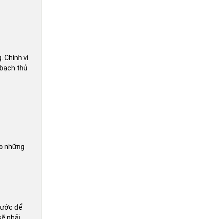
. Chính vì
 bạch thủ
ảo những
trước để
sẽ phải