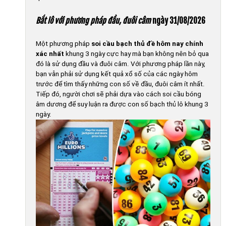
Bắt lô với phương pháp đầu, đuôi câm
ngày 31/08/2026
Một phương pháp
soi cầu bạch thủ đề hôm nay chính
xác nhất
khung 3 ngày cực hay mà bạn không nên bỏ qua
đó là sử dụng đầu và đuôi câm. Với phương pháp lần này,
bạn vẫn phải sử dụng kết quả xổ số của các ngày hôm
trước để tìm thấy những con số về đầu, đuôi câm ít nhất.
Tiếp đó, người chơi sẽ phải dựa vào cách soi cầu bóng
âm dương để suy luận ra được con số bạch thủ lô khung 3
ngày.