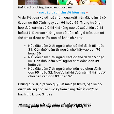
Bắt lô với phương pháp đầu, đuôi câm
»
soi cầu bạch thủ đề hôm nay
«
Ví dụ: Kết quả xổ số ngày hôm qua xuất hiện đầu câm là số
0, bạn có thể đánh ngay con
94
hoặc
99
. Trong trường
hợp đuôi câm là số 0 thì khả năng cao sẽ xuất hiện số
18
hoặc
48
. Dựa vào những con số tiềm năng ở trên, bạn có
thể tìm ra được nhiều con số khác như sau:
Nếu đầu câm 2 thì người chơi có thể đánh
05
hoặc
31
. Còn đuôi câm thì người chơi hãy vào con
76
hoặc
56
Nếu đầu câm 1 thì người chơi có thể đánh
15
hoặc
85
. Còn đuôi câm 5 thì người chơi đánh con
39
hoặc
78
Nếu đầu câm 7 thì người chơi nên lựa chọn đánh
con
95
hoặc
32
. Ngược lại khi đuôi câm 9 thì người
chơi nên vào con
97
hoặc
56
Chung quy lại, dựa vào quy luật mà bạn tìm ra, bạn sẽ có
được những con số cực kỳ tiềm năng để bắt được lô
bạch thủ khung 3 ngày.
Phương pháp bắt cặp cùng về
ngày 31/08/2026