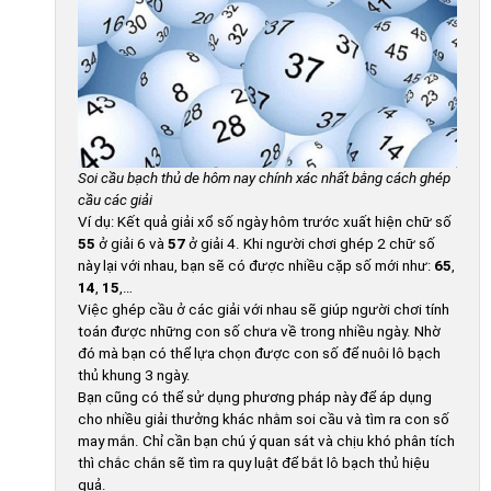
Soi cầu bạch thủ de hôm nay chính xác nhất bằng cách ghép
cầu các giải
Ví dụ: Kết quả giải xổ số ngày hôm trước xuất hiện chữ số
55
ở giải 6 và
57
ở giải 4. Khi người chơi ghép 2 chữ số
này lại với nhau, bạn sẽ có được nhiều cặp số mới như:
65
,
14
,
15
,…
Việc ghép cầu ở các giải với nhau sẽ giúp người chơi tính
toán được những con số chưa về trong nhiều ngày. Nhờ
đó mà bạn có thể lựa chọn được con số để nuôi lô bạch
thủ khung 3 ngày.
Bạn cũng có thể sử dụng phương pháp này để áp dụng
cho nhiều giải thưởng khác nhằm soi cầu và tìm ra con số
may mắn. Chỉ cần bạn chú ý quan sát và chịu khó phân tích
thì chắc chắn sẽ tìm ra quy luật để bắt lô bạch thủ hiệu
quả.