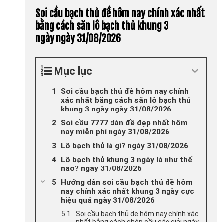
Soi cầu bạch thủ đề hôm nay chính xác nhất
bằng cách săn lô bạch thủ khung 3
ngày ngày 31/08/2026
Mục lục
Soi cầu bạch thủ đề hôm nay chính
xác nhất bằng cách săn lô bạch thủ
khung 3 ngày ngày 31/08/2026
Soi cầu 7777 dàn đề đẹp nhất hôm
nay miễn phí ngày 31/08/2026
Lô bạch thủ là gì? ngày 31/08/2026
Lô bạch thủ khung 3 ngày là như thế
nào? ngày 31/08/2026
Hướng dẫn soi cầu bạch thủ đề hôm
nay chính xác nhất khung 3 ngày cực
hiệu quả ngày 31/08/2026
Soi cầu bạch thủ de hôm nay chính xác
nhất bằng cách ghép cầu các giải ngày