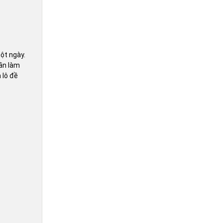
một ngày.
cần làm
 lô đề