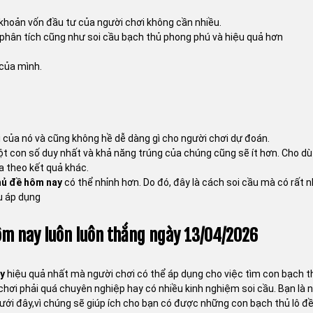
ề khoản vốn đầu tư của người chơi không cần nhiều.
 phân tích cũng như soi cầu bạch thủ phong phú và hiệu quả hơn
 của mình.
i của nó và cũng không hề dễ dàng gì cho người chơi dự đoán.
một con số duy nhất và khả năng trúng của chúng cũng sẽ ít hơn. Cho d
ra theo kết quả khác.
hủ đề hôm nay
có thể nhỉnh hơn. Do đó, đây là cách soi cầu mà có rất n
u áp dụng
hôm nay luôn luôn thắng ngày 13/04/2026
ay
hiệu quả nhất mà người chơi có thể áp dụng cho việc tìm con bạch 
hơi phải quá chuyên nghiệp hay có nhiều kinh nghiệm soi cầu. Bạn là 
dưới đây,vì chúng sẽ giúp ích cho bạn có được những con bạch thủ lô đề