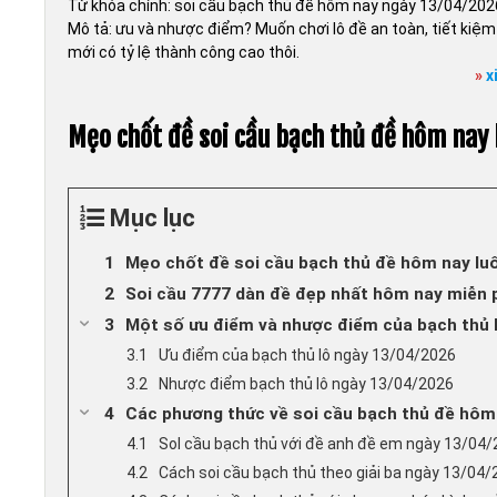
Từ khóa chính: soi cầu bạch thủ đề hôm nay ngày 13/04/202
Mô tả: ưu và nhược điểm? Muốn chơi lô đề an toàn, tiết kiệm
mới có tỷ lệ thành công cao thôi.
»
x
Mẹo chốt đề soi cầu bạch thủ đề hôm nay
Mục lục
Mẹo chốt đề soi cầu bạch thủ đề hôm nay lu
Soi cầu 7777 dàn đề đẹp nhất hôm nay miễn 
Một số ưu điểm và nhược điểm của bạch thủ 
Ưu điểm của bạch thủ lô ngày 13/04/2026
Nhược điểm bạch thủ lô ngày 13/04/2026
Các phương thức về soi cầu bạch thủ đề hôm
SoI cầu bạch thủ với đề anh đề em ngày 13/04
Cách soi cầu bạch thủ theo giải ba ngày 13/04