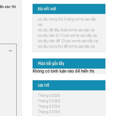
ẩn xác thì
Bài viết mới
soi cầu song thủ 3 càng xsmb cao cấp
vip
soi cầu đề đầu đuôi xsmb cao cấp vip
soi cầu dàn lô 10 con xsmb cao cấp vip
soi cầu dàn đề 10 con xsmb cao cấp vip
soi cầu song thủ đề xsmb cao cấp vip
Phản hồi gần đây
Không có bình luận nào để hiển thị.
Lưu trữ
Tháng 6 2026
Tháng 5 2026
Tháng 4 2026
Tháng 3 2026