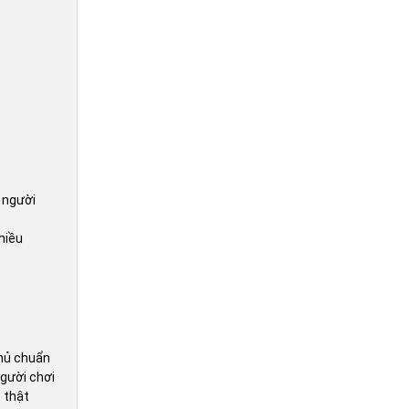
ù người
hiều
thủ chuẩn
người chơi
 thật