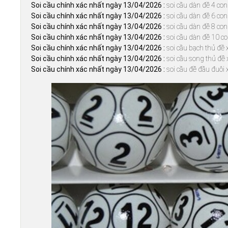
Soi cầu chính xác nhất ngày 13/04/2026 :
soi cầu dàn đề 4 co
Soi cầu chính xác nhất ngày 13/04/2026 :
soi cầu dàn đề 6 co
Soi cầu chính xác nhất ngày 13/04/2026 :
soi cầu dàn đề 8 co
Soi cầu chính xác nhất ngày 13/04/2026 :
soi cầu dàn đề 10 c
Soi cầu chính xác nhất ngày 13/04/2026 :
soi cầu bạch thủ đề
Soi cầu chính xác nhất ngày 13/04/2026 :
soi cầu song thủ đề
Soi cầu chính xác nhất ngày 13/04/2026 :
soi cầu đề đầu đuôi