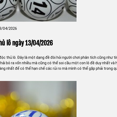
3/04/2026
hủ lô ngày 13/04/2026
độc thủ lô. Đây là một dạng đề đòi hỏi người chơi phân tích cũng như t
hải bỏ ra vốn nhiều mà cũng có thể soi cầu một con lô đề duy nhất và 
ng nhất để có thể hạn chế các rủi ro mà mình có thể gặp phải trong qu