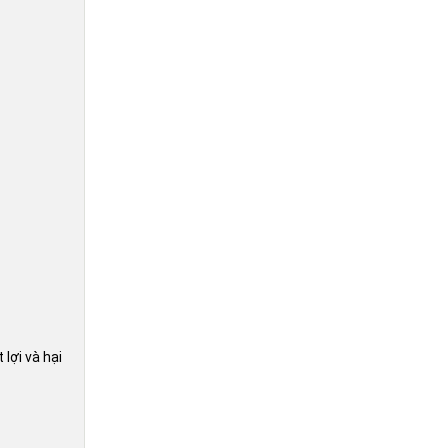
lợi và hại