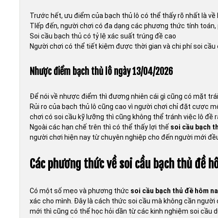
Trước hết, ưu điểm của bạch thủ lô có thể thấy rõ nhất là v
TIếp đến, người chơi có đa dạng các phương thức tính toán,
Soi cầu bạch thủ có tỷ lệ xác suất trúng đề cao
Người chơi có thể tiết kiệm được thời gian và chi phí soi cầu
Nhược điểm bạch thủ lô ngày 13/04/2026
Để nói về nhược điểm thì đương nhiên cái gì cũng có mặt trá
Rủi ro của bạch thủ lô cũng cao vì người chơi chỉ đặt cược 
chơi có soi cầu kỹ lưỡng thì cũng không thể tránh việc lô đề 
Ngoài các hạn chế trên thì có thể thấy lợi thế
soi cầu bạch t
người chơi hiện nay từ chuyên nghiệp cho đến người mới đề
Các phương thức về soi cầu bạch thủ đề 
Có một số mẹo và phương thức
soi cầu bạch thủ đề hôm n
xác cho mình. Đây là cách thức soi cầu mà không cần người c
mới thì cũng có thể học hỏi dần từ các kinh nghiệm soi cầu 