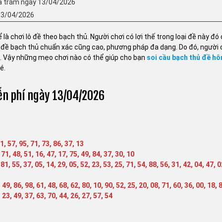
uả trám ngày 13/04/2026
13/04/2026
à chơi lô đề theo bạch thủ. Người chơi có lợi thế trong loại đề này đó 
 đề bạch thủ chuẩn xác cũng cao, phương pháp đa dạng. Do đó, người 
. Vậy những mẹo chơi nào có thể giúp cho bạn
soi cầu bạch thủ đề h
hé.
ễn phí ngày 13/04/2026
1, 57, 95, 71, 73, 86, 37, 13
 71, 48, 51, 16, 47, 17, 75, 49, 84, 37, 30, 10
 81, 55, 37, 05, 14, 29, 05, 52, 23, 53, 25, 71, 54, 88, 56, 31, 42, 04, 47, 0
 49, 86, 98, 61, 48, 68, 62, 80, 10, 90, 52, 25, 20, 08, 71, 60, 36, 00, 18, 
, 23, 49, 37, 63, 70, 44, 26, 27, 57, 54