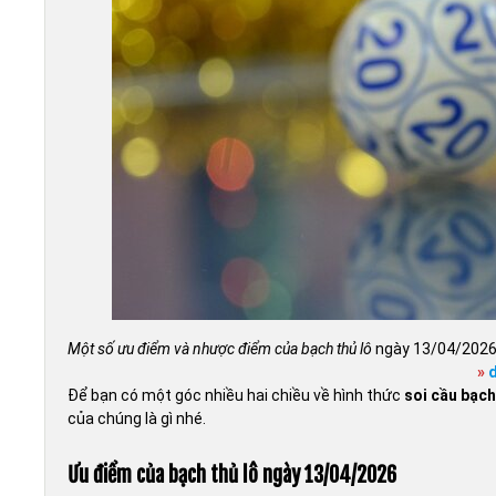
Một số ưu điểm và nhược điểm của bạch thủ lô
ngày 13/04/202
»
d
Để bạn có một góc nhiều hai chiều về hình thức
soi cầu bạc
của chúng là gì nhé.
Ưu điểm của bạch thủ lô ngày 13/04/2026