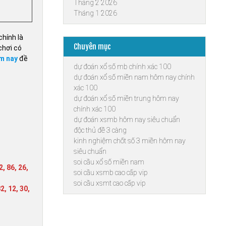
Tháng 2 2026
Tháng 1 2026
chính là
Chuyên mục
chơi có
ôm nay
đề
dự đoán xổ số mb chính xác 100
dự đoán xổ số miền nam hôm nay chính
xác 100
dự đoán xổ số miền trung hôm nay
chính xác 100
dự đoán xsmb hôm nay siêu chuẩn
độc thủ đề 3 càng
kinh nghiệm chốt số 3 miền hôm nay
siêu chuẩn
soi cầu xổ số miền nam
2, 86, 26,
soi cầu xsmb cao cấp vip
soi cầu xsmt cao cấp vip
82, 12, 30,