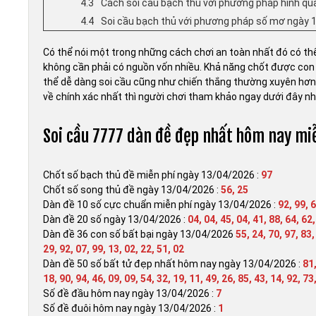
Cách soi cầu bạch thủ với phương pháp hình q
Soi cầu bạch thủ với phương pháp số mơ ngày 
Có thể nói một trong những cách chơi an toàn nhất đó có thể l
không cần phải có nguồn vốn nhiều. Khả năng chốt được con
thể dễ dàng soi cầu cũng như chiến thắng thường xuyên hơn
về chính xác nhất thì người chơi tham khảo ngay dưới đây n
Soi cầu 7777 dàn đề đẹp nhất hôm nay mi
Chốt số bạch thủ đề miễn phí ngày 13/04/2026 :
97
Chốt số song thủ đề ngày 13/04/2026 :
56, 25
Dàn đề 10 số cực chuẩn miễn phí ngày 13/04/2026 :
92, 99, 6
Dàn đề 20 số ngày 13/04/2026 :
04, 04, 45, 04, 41, 88, 64, 62,
Dàn đề 36 con số bất bại ngày 13/04/2026
55, 24, 70, 97, 83,
29, 92, 07, 99, 13, 02, 22, 51, 02
Dàn đề 50 số bất tử đẹp nhất hôm nay ngày 13/04/2026 :
81,
18, 90, 94, 46, 09, 09, 54, 32, 19, 11, 49, 26, 85, 43, 14, 92, 73
Số đề đầu hôm nay ngày 13/04/2026 :
7
Số đề đuôi hôm nay ngày 13/04/2026 :
1