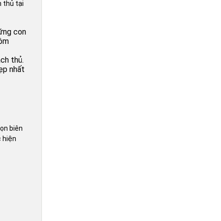
 thủ tại
hững con
hôm
ch thủ.
đẹp nhất
ọn biên
c hiện