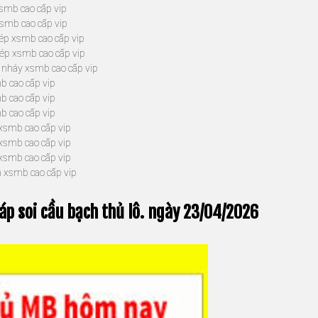
xsmb cao cấp vip
xsmb cao cấp vip
kép xsmb cao cấp vip
kép xsmb cao cấp vip
2 nháy xsmb cao cấp vip
mb cao cấp vip
mb cao cấp vip
mb cao cấp vip
 xsmb cao cấp vip
 xsmb cao cấp vip
 xsmb cao cấp vip
n xsmb cao cấp vip
háp soi cầu bạch thủ lô. ngày 23/04/2026