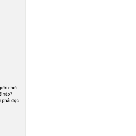
gười chơi
hế nào?
h phải đọc