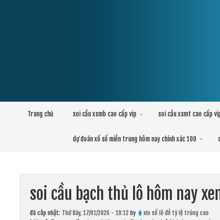
Skip
to
content
Trang chủ
soi cầu xsmb cao cấp vip
soi cầu xsmt cao cấp vi
dự đoán xổ số miền trung hôm nay chính xác 100
soi cầu bạch thủ lô hôm nay x
đã câp nhật:
Thứ Bảy, 17/01/2026 - 19:12
by
xin số lô đề tỷ lệ trúng cao