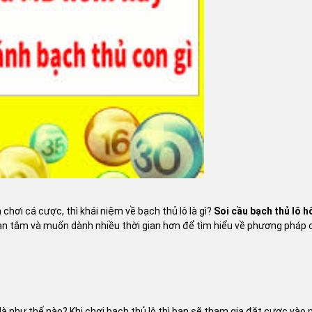
chơi cá cược, thì khái niệm về bạch thủ lô là gì?
Soi cầu bạch thủ lô 
an tâm và muốn dành nhiều thời gian hơn để tìm hiểu về phương pháp c
là như thế nào? Khi chơi bạch thủ lô thì bạn sẽ tham gia đặt cược vào