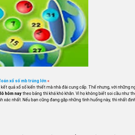
oán xổ số mb trúng lớn
«
 kết quả xổ số kiến thiết mà nhà đài cung cấp. Thế nhưng, với những n
 lô hôm nay
theo bảng thì khá khó khăn. Vì họ không biết soi cầu như t
nh xác nhất. Nếu bạn cũng đang gặp những tình huống này, thì nhất địn