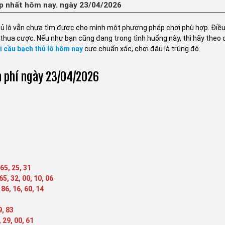
p nhất hôm nay. ngày 23/04/2026
thủ lô vẫn chưa tìm được cho mình một phương pháp chơi phù hợp. Điều
 thua cược. Nếu như bạn cũng đang trong tình huống này, thì hãy theo 
i cầu bạch thủ lô hôm nay
cực chuẩn xác, chơi đâu là trúng đó.
n phí ngày 23/04/2026
 65, 25, 31
65, 32, 00, 10, 06
 86, 16, 60, 14
9, 83
, 29, 00, 61