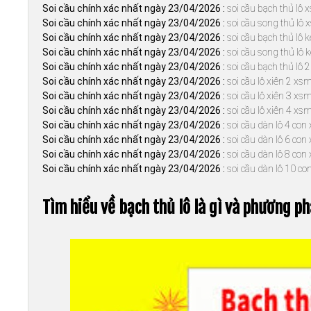
Soi cầu chính xác nhất ngày 23/04/2026 :
soi cầu bạch thủ lô 
Soi cầu chính xác nhất ngày 23/04/2026 :
soi cầu song thủ lô 
Soi cầu chính xác nhất ngày 23/04/2026 :
soi cầu bạch thủ lô 
Soi cầu chính xác nhất ngày 23/04/2026 :
soi cầu song thủ lô 
Soi cầu chính xác nhất ngày 23/04/2026 :
soi cầu bạch thủ lô 
Soi cầu chính xác nhất ngày 23/04/2026 :
soi cầu lô xiên 2 xs
Soi cầu chính xác nhất ngày 23/04/2026 :
soi cầu lô xiên 3 xs
Soi cầu chính xác nhất ngày 23/04/2026 :
soi cầu lô xiên 4 xs
Soi cầu chính xác nhất ngày 23/04/2026 :
soi cầu dàn lô 4 con
Soi cầu chính xác nhất ngày 23/04/2026 :
soi cầu dàn lô 6 con
Soi cầu chính xác nhất ngày 23/04/2026 :
soi cầu dàn lô 8 con
Soi cầu chính xác nhất ngày 23/04/2026 :
soi cầu dàn lô 10 co
Tìm hiểu về bạch thủ lô là gì và phương p