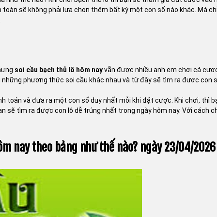
àn toàn sẽ không phải lựa chọn thêm bất kỳ một con số nào khác. Mà chỉ
.
nhưng
soi cầu bạch thủ lô hôm nay
vẫn được nhiều anh em chơi cá cượ
ng những phương thức soi cầu khác nhau và từ đây sẽ tìm ra được con 
 toán và đưa ra một con số duy nhất mỗi khi đặt cược. Khi chơi, thì b
ạn sẽ tìm ra được con lô dễ trúng nhất trong ngày hôm nay. Với cách chơ
hôm nay theo bảng như thế nào? ngày 23/04/2026