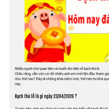
Nhiều người chơi quan tâm và muốn tìm hiểu về bạch thủ lô.
Chắc rằng, vẫn còn có rất nhiều anh em mới lần đầu tham gia 
như thế nào? Đây là những khái niệm mới, thế nên họ khá qu
này.
Bạch thủ lô là gì ngày 23/04/2026 ?
Trước tiên, anh em chơi cá cược nên tìm hiểu về bạch thủ lô 