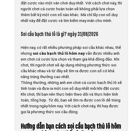
đặt cược vào một ván chơi duy nhất. Với cách chơi này, thì
người chơi cá cược hoàn toàn sẽ không phải lựa chọn
thêm bất kỳ một con số nào khác. Mà chỉ lấy con số duy
nhất này để đặt cược và tìm kiếm may mắn cho mình.
Soi cầu bạch thủ lô là gì? ngày 31/08/2026
Hiện nay, có rất nhiều phương pháp soi cầu khác nhau, thế
nhưng
soi cầu bạch thủ lô hôm nay
vẫn được nhiều anh
em chơi cá cược lựa chọn và tham gia khá đông đảo. Khi
chơi, thì người chơi sẽ áp dụng những phương thức soi
cầu khác nhau và từ đây sẽ tìm ra được con số có khả
năng trúng thưởng cao nhất.
Thông thường, những anh em chơi cá cược bạch thủ lô sẽ
tính toán và đưa ra một con số duy nhất mỗi khi đặt cược.
Khi chơi, thì bạn nên thực hiện theo dõi và thực hiện tính
toán, tổng hợp. Từ đó, bạn sẽ tìm ra được con lô dễ trúng
nhất trong ngày hôm nay. Với cách chơi này, thì hay được
gọi là phương thức soi cầu động.
Hướng dẫn bạn cách soi cầu bạch thủ lô hôm