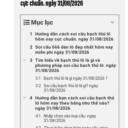
cực chuẩn. ngày 31/08/2026
Mục lục
Hướng dẫn cách soi cầu bạch thủ lô
hôm nay cực chuẩn. ngày 31/08/2026
Soi cầu 666 dàn lô đẹp nhất hôm nay
miễn phí ngày 31/08/2026
Tìm hiểu về bạch thủ lô là gì và
phương pháp soi cầu bạch thủ lô. ngày
31/08/2026
Bạch thủ lô là gì ngày 31/08/2026 ?
Soi cầu bạch thủ lô là gì? ngày
31/08/2026
Hướng dẫn bạn cách soi cầu bạch thủ
lô hôm nay theo bảng như thế nào?
ngày 31/08/2026
Nhấp chọn vào loại cầu. ngày
31/08/2026