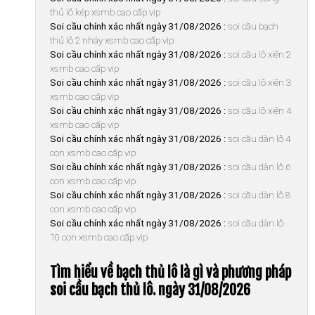
thủ lô kép xsmb cao cấp vip
Soi cầu chính xác nhất ngày 31/08/2026 :
soi cầu bạch
thủ lô 2 nháy xsmb cao cấp vip
Soi cầu chính xác nhất ngày 31/08/2026 :
soi cầu lô xiên 2
xsmb cao cấp vip
Soi cầu chính xác nhất ngày 31/08/2026 :
soi cầu lô xiên 3
xsmb cao cấp vip
Soi cầu chính xác nhất ngày 31/08/2026 :
soi cầu lô xiên 4
xsmb cao cấp vip
Soi cầu chính xác nhất ngày 31/08/2026 :
soi cầu dàn lô 4
con xsmb cao cấp vip
Soi cầu chính xác nhất ngày 31/08/2026 :
soi cầu dàn lô 6
con xsmb cao cấp vip
Soi cầu chính xác nhất ngày 31/08/2026 :
soi cầu dàn lô 8
con xsmb cao cấp vip
Soi cầu chính xác nhất ngày 31/08/2026 :
soi cầu dàn lô
10 con xsmb cao cấp vip
Tìm hiểu về bạch thủ lô là gì và phương pháp
soi cầu bạch thủ lô. ngày 31/08/2026