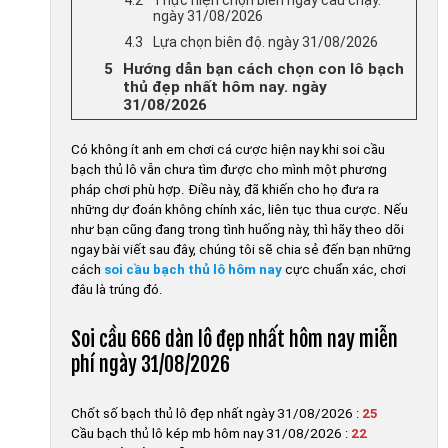
Thực hiện chọn biên ngày cầu chạy.
ngày 31/08/2026
Lựa chọn biên độ. ngày 31/08/2026
Hướng dẫn bạn cách chọn con lô bạch
thủ đẹp nhất hôm nay. ngày
31/08/2026
Có không ít anh em chơi cá cược hiện nay khi soi cầu
bạch thủ lô vẫn chưa tìm được cho mình một phương
pháp chơi phù hợp. Điều này, đã khiến cho họ đưa ra
những dự đoán không chính xác, liên tục thua cược. Nếu
như bạn cũng đang trong tình huống này, thì hãy theo dõi
ngay bài viết sau đây, chúng tôi sẽ chia sẻ đến bạn những
cách
soi cầu bạch thủ lô hôm nay
cực chuẩn xác, chơi
đâu là trúng đó.
Soi cầu 666 dàn lô đẹp nhất hôm nay miễn
phí ngày 31/08/2026
Chốt số bạch thủ lô đẹp nhất ngày 31/08/2026 :
25
Cầu bạch thủ lô kép mb hôm nay 31/08/2026 :
22