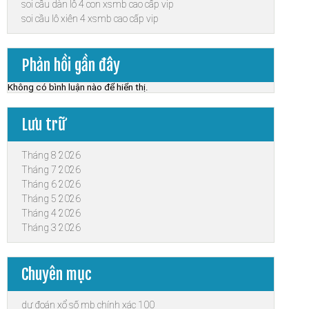
soi cầu dàn lô 4 con xsmb cao cấp vip
soi cầu lô xiên 4 xsmb cao cấp vip
Phản hồi gần đây
Không có bình luận nào để hiển thị.
Lưu trữ
Tháng 8 2026
Tháng 7 2026
Tháng 6 2026
Tháng 5 2026
Tháng 4 2026
Tháng 3 2026
Chuyên mục
dự đoán xổ số mb chính xác 100