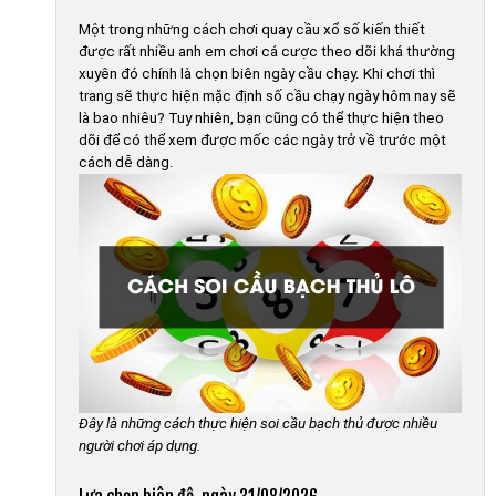
Một trong những cách chơi quay cầu xổ số kiến thiết
được rất nhiều anh em chơi cá cược theo dõi khá thường
xuyên đó chính là chọn biên ngày cầu chạy. Khi chơi thì
trang sẽ thực hiện mặc định số cầu chạy ngày hôm nay sẽ
là bao nhiêu? Tuy nhiên, bạn cũng có thể thực hiện theo
dõi để có thể xem được mốc các ngày trở về trước một
cách dễ dàng.
Đây là những cách thực hiện soi cầu bạch thủ được nhiều
người chơi áp dụng.