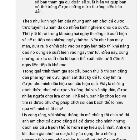
số bạn tham gia dự đoán sẽ xuất hiện và giúp bạn
có thể trúng được những mức thưởng siêu hấp
dẫn.
Theo như kinh nghiệm của những anh em chơi cá cược
trực tuyến lâu năm đã có nhiều kinh nghiệm chơi cá cược.
Thì tỷ lệ lô rơi trong khoảng hai ngày thường sẽ xuất hiện
và sẽ ra tiếp vào những ngày thứ ba. Nếu như bạn may
mắn, đưa ra lô chính xác vào ba ngày liên tiếp thì khả năng
cao nó cũng sẽ xuất hiện vào ngày thứ tư. Điều này, cũng
chứng tỏ xác suất cầu lô bạch thủ xuất hiện từ 3 đến 5
ngày liên tiếp là khá cao.
Trong quá trình tham gia soi cầu bạch thủ lô thì bạn cũng
cần phải nghiên cứu, quan sát thật kỹ để từ đây tìm ra
được cho mình dấu hiệu soi cầu hiệu quả. Đây là những
cách thức chơi cá cược vô cùng thú vị và hấp dẫn, được
nhiều người chơi lựa chọn. Thế nên, bạn hãy chọn lọc và
tìm ra được phương pháp chơi soi cầu bạch thủ lô hiệu
quả với mình nhất nhé!
Hy vọng rằng, với những thông tin mà chúng tôi chia sẻ thì
anh em chơi cá cược cũng đã có được cho mình những
cách
soi cầu bạch thủ lô hôm nay
hiệu quả nhất. Anh em
khi tham gia chơi cá cược hãy áp dụng theo những
phương thức này, chắc chắn, bạn sẽ có thể đưa ra được