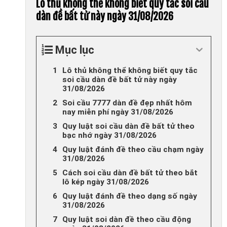
Lô thủ không thể không biết quy tắc soi cầu
dàn đề bất tử này ngày 31/08/2026
Mục lục
Lô thủ không thể không biết quy tắc
soi cầu dàn đề bất tử này ngày
31/08/2026
Soi cầu 7777 dàn đề đẹp nhất hôm
nay miễn phí ngày 31/08/2026
Quy luật soi cầu dàn đề bất tử theo
bạc nhớ ngày 31/08/2026
Quy luật đánh đề theo cầu chạm ngày
31/08/2026
Cách soi cầu dàn đề bất tử theo bắt
lô kép ngày 31/08/2026
Quy luật đánh đề theo dạng số ngày
31/08/2026
Quy luật soi dàn đề theo cầu động