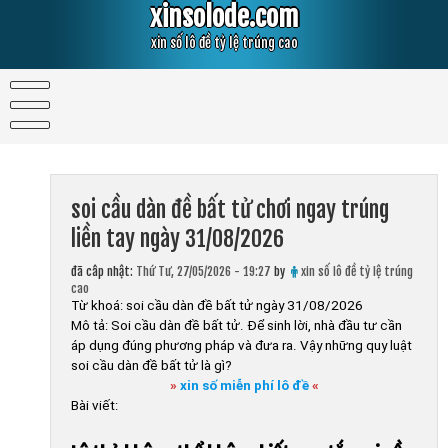
Skip
xinsolode.com
to
content
xin số lô đề tỷ lệ trúng cao
soi cầu dàn đề bất tử chơi ngay trúng
liền tay ngày 31/08/2026
đã câp nhật:
Thứ Tư, 27/05/2026 - 19:27
by
xin số lô đề tỷ lệ trúng
cao
Từ khoá: soi cầu dàn đề bất tử ngày 31/08/2026
Mô tả: Soi cầu dàn đề bất tử. Để sinh lời, nhà đầu tư cần
áp dụng đúng phương pháp và đưa ra. Vậy những quy luật
soi cầu dàn đề bất tử là gì?
»
xin số miễn phí lô đề
«
Bài viết: