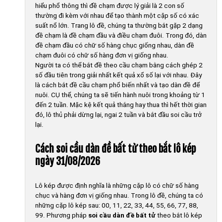
hiểu phổ thông thì đề chạm được lý giải là 2 con số
thường đi kèm với nhau để tạo thành một cặp số có xác
suất nổ lớn. Trang lô đề, chúng ta thường bắt gặp 2 dạng
đề chạm là đề chạm đầu và điều chạm đuôi. Trong đó, dàn
đề chạm đầu có chữ số hàng chục giống nhau, dàn đề
chạm đuôi có chữ số hàng đơn vị giống nhau.
Người ta có thể bắt đề theo cầu chạm bằng cách ghép 2
số đầu tiên trong giải nhất kết quả xổ số lại với nhau. Đây
là cách bắt đề cầu chạm phổ biến nhất và tạo dàn đề để
nuôi. CỤ thể, chúng ta sẽ tiến hành nuôi trong khoảng từ 1
đến 2 tuần. Mặc kệ kết quả thắng hay thua thì hết thời gian
đó, lô thủ phải dừng lại, ngai 2 tuần và bắt đầu soi cầu trở
lại.
Cách soi cầu dàn đề bất tử theo bắt lô kép
ngày 31/08/2026
Lô kép được định nghĩa là những cặp lô có chữ số hàng
chục và hàng đơn vị giống nhau. Trong lô đề, chúng ta có
những cặp lô kép sau: 00, 11, 22, 33, 44, 55, 66, 77, 88,
99. Phương pháp
soi cầu dàn đề bất tử
theo bắt lô kép