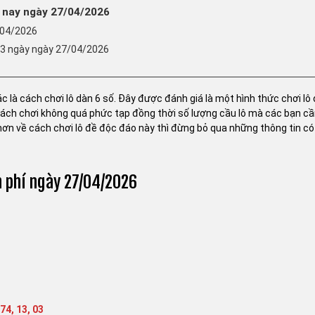
m nay ngày 27/04/2026
/04/2026
g 3 ngày ngày 27/04/2026
ác là cách chơi lô dàn 6 số. Đây được đánh giá là một hình thức chơi l
 cách chơi không quá phức tạp đồng thời số lượng cầu lô mà các bạn c
ơn về cách chơi lô đề độc đáo này thì đừng bỏ qua những thông tin có 
n phí ngày 27/04/2026
 74, 13, 03