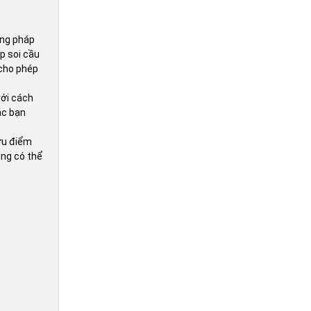
ơng pháp
p soi cầu
 cho phép
với cách
ác bạn
 ưu điểm
ũng có thể