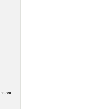
và nhược