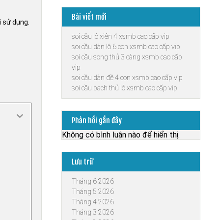
Bài viết mới
i sử dụng.
soi cầu lô xiên 4 xsmb cao cấp vip
soi cầu dàn lô 6 con xsmb cao cấp vip
soi cầu song thủ 3 càng xsmb cao cấp
vip
soi cầu dàn đề 4 con xsmb cao cấp vip
soi cầu bạch thủ lô xsmb cao cấp vip
Phản hồi gần đây
Không có bình luận nào để hiển thị.
Lưu trữ
Tháng 6 2026
Tháng 5 2026
Tháng 4 2026
Tháng 3 2026