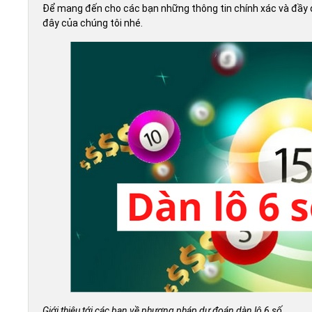
Để mang đến cho các bạn những thông tin chính xác và đầy đ
đây của chúng tôi nhé.
Giới thiệu tới các bạn về phương pháp dự đoán dàn lô 6 số