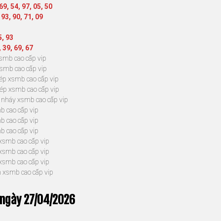
69, 54, 97, 05, 50
 93, 90, 71, 09
5, 93
, 39, 69, 67
xsmb cao cấp vip
xsmb cao cấp vip
kép xsmb cao cấp vip
kép xsmb cao cấp vip
2 nháy xsmb cao cấp vip
mb cao cấp vip
mb cao cấp vip
mb cao cấp vip
 xsmb cao cấp vip
 xsmb cao cấp vip
 xsmb cao cấp vip
n xsmb cao cấp vip
ố ngày 27/04/2026