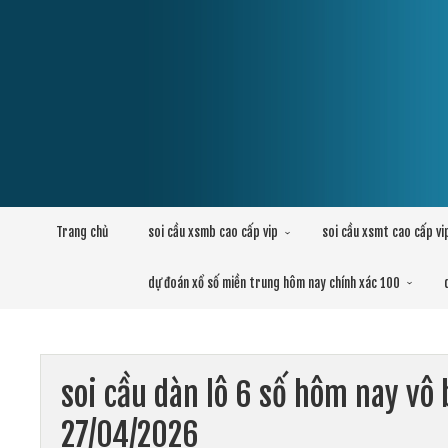
Skip
to
content
Trang chủ
soi cầu xsmb cao cấp vip
soi cầu xsmt cao cấp vi
dự đoán xổ số miền trung hôm nay chính xác 100
soi cầu dàn lô 6 số hôm nay vô
27/04/2026