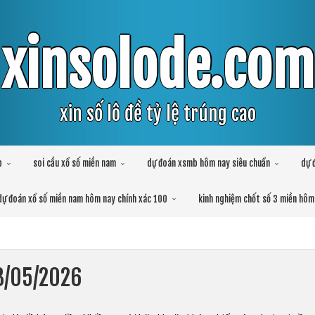
xinsolode.com
xin số lô đề tỷ lệ trúng cao
p
soi cầu xổ số miền nam
dự đoán xsmb hôm nay siêu chuẩn
dự 
dự đoán xổ số miền nam hôm nay chính xác 100
kinh nghiệm chốt số 3 miền hôm
3/05/2026