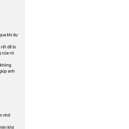
qua khi dự
rất dễ bị
g của nó
 không
giúp anh
ần nhớ
 nên khó