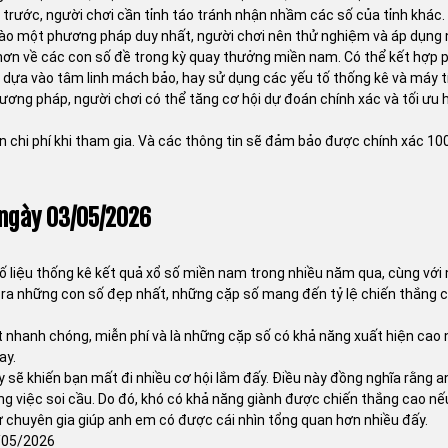
ỳ trước, người chơi cần tỉnh táo tránh nhận nhầm các số của tỉnh khác.
vào một phương pháp duy nhất, người chơi nên thử nghiệm và áp dụng 
 hơn về các con số đề trong kỳ quay thưởng miền nam. Có thể kết hợp 
à dựa vào tâm linh mách bảo, hay sử dụng các yếu tố thống kê và máy t
ương pháp, người chơi có thể tăng cơ hội dự đoán chính xác và tối ưu 
n chi phí khi tham gia. Và các thông tin sẽ đảm bảo được chính xác 10
 ngày 03/05/2026
 liệu thống kê kết quả xổ số miền nam trong nhiều năm qua, cùng với
ra những con số đẹp nhất, những cặp số mang đến tỷ lệ chiến thắng 
 nhanh chóng, miễn phí và là những cặp số có khả năng xuất hiện cao 
ay.
 sẽ khiến bạn mất đi nhiều cơ hội lắm đấy. Điều này đồng nghĩa rằng 
g việc soi cầu. Do đó, khó có khả năng giành được chiến thắng cao nế
ừ chuyên gia giúp anh em có được cái nhìn tổng quan hơn nhiều đấy.
/05/2026