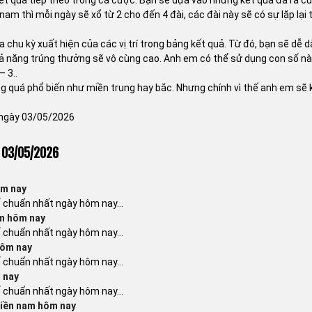
ết quả tiếp theo trong cá cược. Bạn sẽ dựa vào những kết quả đã ra c
m thì mỗi ngày sẽ xổ từ 2 cho đến 4 đài, các đài này sẽ có sự lặp lại 
 chu kỳ xuất hiện của các vị trí trong bảng kết quả. Từ đó, bạn sẽ dễ 
khả năng trúng thưởng sẽ vô cùng cao. Anh em có thể sử dụng con số n
– 3..
 quá phổ biến như miền trung hay bắc. Nhưng chính vì thế anh em sẽ
p ngày 03/05/2026
y 03/05/2026
ôm nay
số chuẩn nhất ngày hôm nay…
am hôm nay
số chuẩn nhất ngày hôm nay…
hôm nay
số chuẩn nhất ngày hôm nay…
m nay
số chuẩn nhất ngày hôm nay…
 miền nam hôm nay