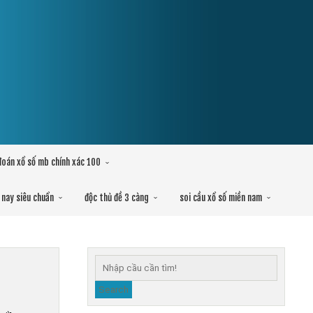
đoán xổ số mb chính xác 100
 nay siêu chuẩn
độc thủ đề 3 càng
soi cầu xổ số miền nam
Search