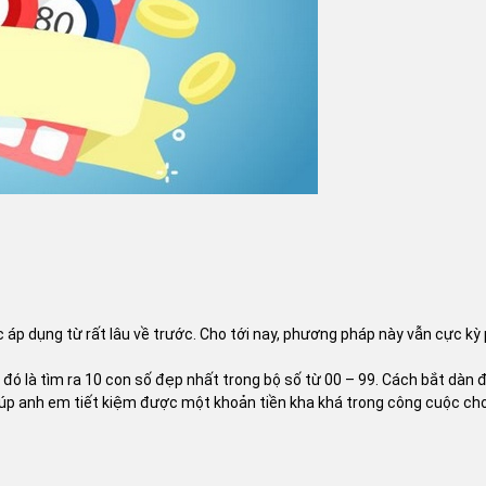
 áp dụng từ rất lâu về trước. Cho tới nay, phương pháp này vẫn cực kỳ
 là tìm ra 10 con số đẹp nhất trong bộ số từ 00 – 99. Cách bắt dàn đ
iúp anh em tiết kiệm được một khoản tiền kha khá trong công cuộc chơ