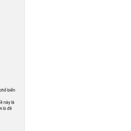
 phổ biến
ề này là
i lô đề