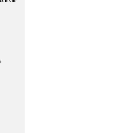
 đánh dàn
i.