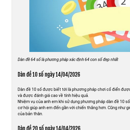
Dàn đề 64 số là phương pháp xác định 64 con số đẹp nhất
Dàn đề 10 số ngày 14/04/2026
Dàn đề 10 số được biết tới là phương pháp chơi cổ điển được
và được đánh giá cao về tính hiệu quả.
Nhiệm vụ của anh em khi sử dụng phương pháp dàn đề 10 số đó
cơ hội giúp anh em đến gần với chiến thắng hơn. Cũng như g
của bản thân.
Dàn đề 20 số ngày 14/04/2026