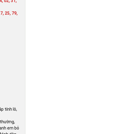
4, 02, 31,
57, 25, 79,
 tính lô,
 thường,
 anh em bỏ