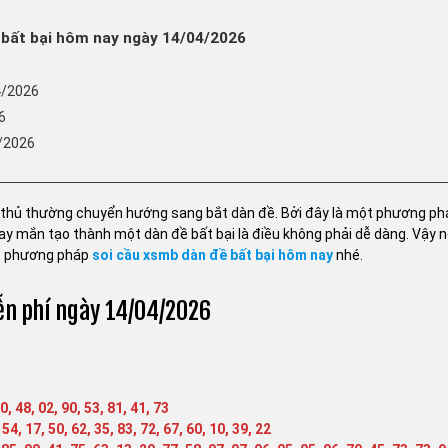
 bất bại hôm nay ngày 14/04/2026
4/2026
6
4/2026
đề thủ thường chuyển hướng sang bắt dàn đề. Bởi đây là một phương phá
ay mắn tạo thành một dàn đề bất bại là điều không phải dễ dàng. Vậy n
ác phương pháp
soi cầu xsmb dàn đề bất bại hôm nay
nhé.
ễn phí ngày 14/04/2026
0, 48, 02, 90, 53, 81, 41, 73
 54, 17, 50, 62, 35, 83, 72, 67, 60, 10, 39, 22