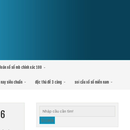
đoán xổ số mb chính xác 100
 nay siêu chuẩn
độc thủ đề 3 càng
soi cầu xổ số miền nam
26
Search