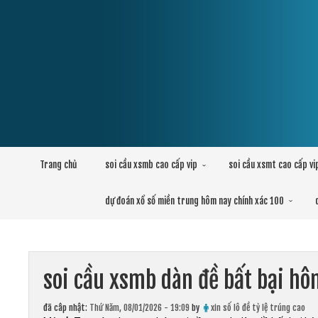
Skip
to
content
Trang chủ
soi cầu xsmb cao cấp vip
soi cầu xsmt cao cấp vi
dự đoán xổ số miền trung hôm nay chính xác 100
soi cầu xsmb dàn đề bất bại h
đã câp nhật:
Thứ Năm, 08/01/2026 - 19:09
by
xin số lô đề tỷ lệ trúng cao