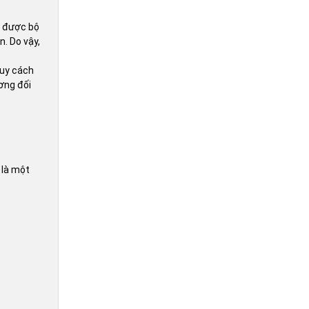
h được bộ
. Do vậy,
Tuy cách
ơng đối
 là một