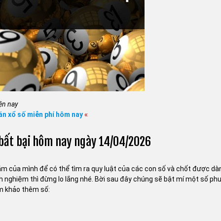
ện nay
n xổ số miễn phí hôm nay
«
bất bại hôm nay ngày 14/04/2026
m của mình để có thể tìm ra quy luật của các con số và chốt được dà
nh nghiệm thì đừng lo lắng nhé. Bời sau đây chúng sẽ bật mí một số p
m khảo thêm số: