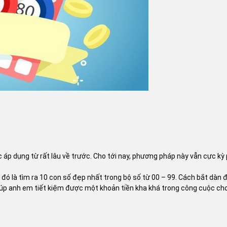
 áp dụng từ rất lâu về trước. Cho tới nay, phương pháp này vẫn cực kỳ
 là tìm ra 10 con số đẹp nhất trong bộ số từ 00 – 99. Cách bắt dàn đ
iúp anh em tiết kiệm được một khoản tiền kha khá trong công cuộc chơ