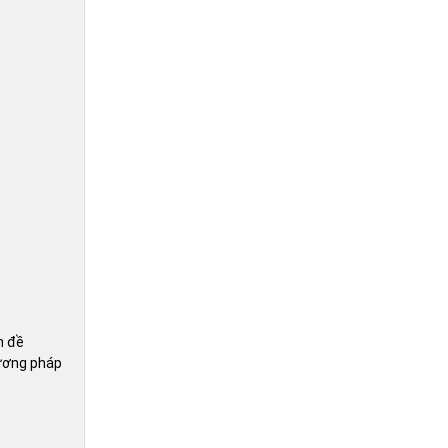
n đề
hương pháp