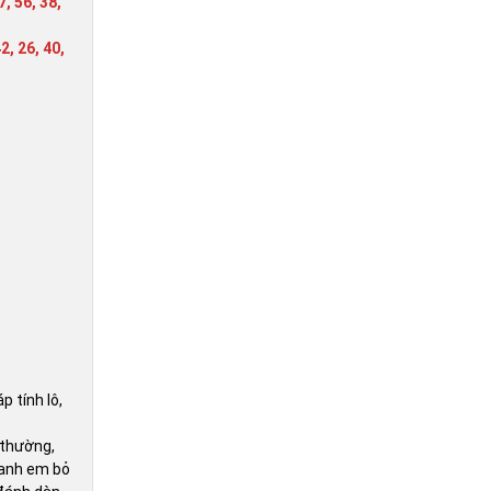
7, 56, 38,
42, 26, 40,
 tính lô,
 thường,
 anh em bỏ