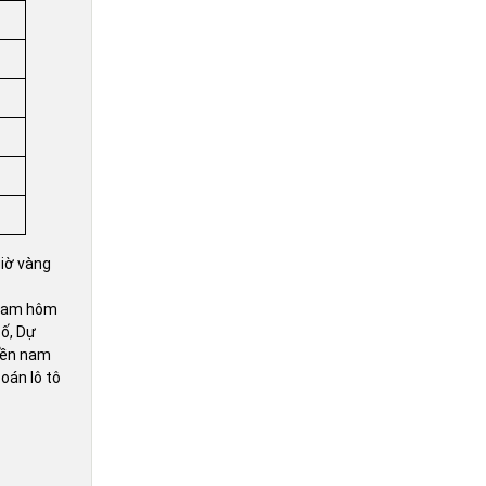
giờ vàng
 nam hôm
số, Dự
miền nam
oán lô tô