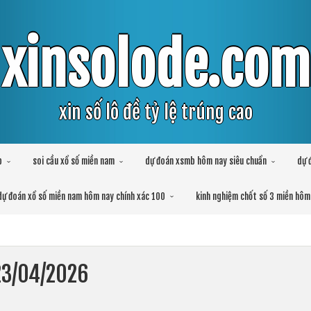
xinsolode.com
xin số lô đề tỷ lệ trúng cao
p
soi cầu xổ số miền nam
dự đoán xsmb hôm nay siêu chuẩn
dự 
dự đoán xổ số miền nam hôm nay chính xác 100
kinh nghiệm chốt số 3 miền hôm
23/04/2026