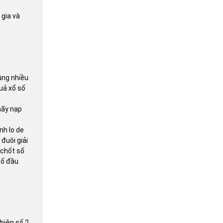
gia và
rúng nhiều
quả xổ số
hãy nạp
nh lo de
đuôi giải
 chốt số
số đầu
hiện số 2,