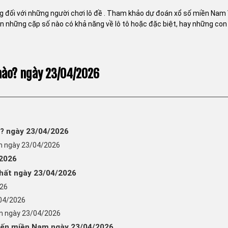
ng đối với những người chơi lô đề . Tham khảo dự đoán xổ số miền Nam
án những cặp số nào có khả năng về lô tô hoặc đặc biệt, hay những con
 nào? ngày 23/04/2026
o? ngày 23/04/2026
am ngày 23/04/2026
/2026
hất ngày 23/04/2026
026
/04/2026
ần ngày 23/04/2026
biến miền Nam ngày 23/04/2026