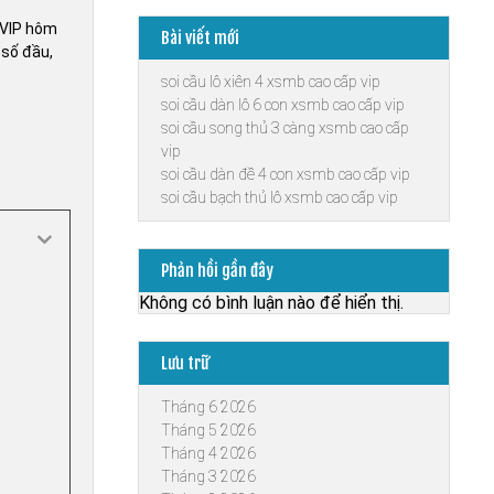
 VIP hôm
Bài viết mới
 số đầu,
soi cầu lô xiên 4 xsmb cao cấp vip
soi cầu dàn lô 6 con xsmb cao cấp vip
soi cầu song thủ 3 càng xsmb cao cấp
vip
soi cầu dàn đề 4 con xsmb cao cấp vip
soi cầu bạch thủ lô xsmb cao cấp vip
Phản hồi gần đây
Không có bình luận nào để hiển thị.
Lưu trữ
Tháng 6 2026
Tháng 5 2026
Tháng 4 2026
Tháng 3 2026