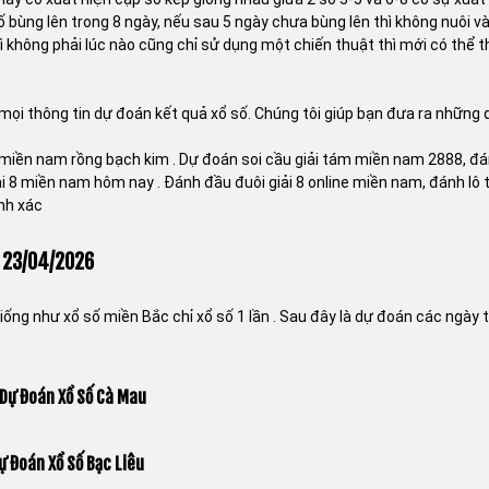
ố bùng lên trong 8 ngày, nếu sau 5 ngày chưa bùng lên thì không nuôi v
 vì không phải lúc nào cũng chỉ sử dụng một chiến thuật thì mới có thể 
 mọi thông tin dự đoán kết quả xổ số. Chúng tôi giúp bạn đưa ra những 
miền nam rồng bạch kim . Dự đoán soi cầu giải tám miền nam 2888, đ
iải 8 miền nam hôm nay . Đánh đầu đuôi giải 8 online miền nam, đánh lô 
ính xác
y 23/04/2026
ng như xổ số miền Bắc chỉ xổ số 1 lần . Sau đây là dự đoán các ngày 
 Dự Đoán Xổ Số Cà Mau
ự Đoán Xổ Số Bạc Liêu