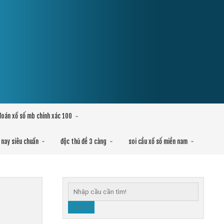
đoán xổ số mb chính xác 100
 nay siêu chuẩn
độc thủ đề 3 càng
soi cầu xổ số miền nam
Search