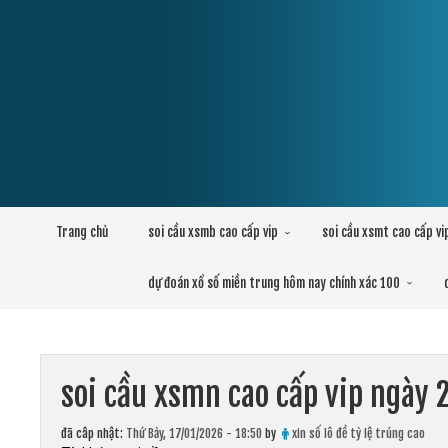
Skip
to
content
Trang chủ
soi cầu xsmb cao cấp vip
soi cầu xsmt cao cấp vi
dự đoán xổ số miền trung hôm nay chính xác 100
soi cầu xsmn cao cấp vip ngày 
đã câp nhật:
Thứ Bảy, 17/01/2026 - 18:50
by
xin số lô đề tỷ lệ trúng cao