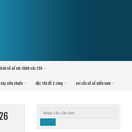
đoán xổ số mb chính xác 100
 nay siêu chuẩn
độc thủ đề 3 càng
soi cầu xổ số miền nam
026
Search