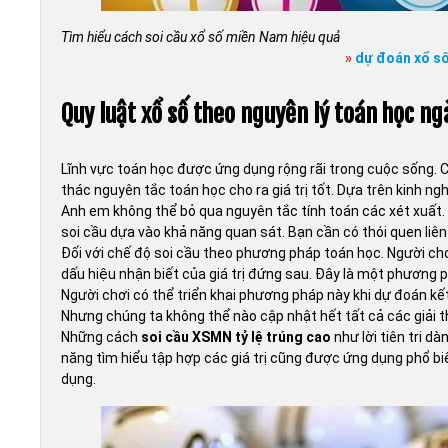
Tìm hiểu cách soi cầu xổ số miền Nam hiệu quả
»
dự đoán xổ số
Quy luật xổ số theo nguyên lý toán học n
Lĩnh vực toán học được ứng dụng rộng rãi trong cuộc sống. Ch
thác nguyên tắc toán học cho ra giá trị tốt. Dựa trên kinh n
Anh em không thể bỏ qua nguyên tắc tính toán các xét xuất. 
soi cầu dựa vào khả năng quan sát. Bạn cần có thói quen liên
Đối với chế độ soi cầu theo phương pháp toán học. Người chơ
dấu hiệu nhận biết của giá trị đứng sau. Đây là một phương p
Người chơi có thể triển khai phương pháp này khi dự đoán k
Nhưng chúng ta không thể nào cập nhật hết tất cả các giải t
Những cách
soi cầu XSMN tỷ lệ trúng cao
như lời tiên tri d
năng tìm hiểu tập hợp các giá trị cũng được ứng dụng phổ bi
dụng.