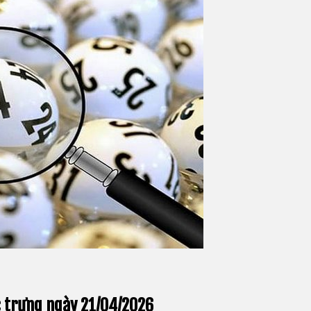
c trưng ngày 21/04/2026