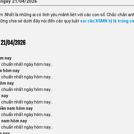
 ngày 21/04/2026
. Nhất là những ai có tình yêu mãnh liệt với các con số. Chắc chắn an
ững chia sẻ dưới đây nói đến các quy luật
soi cầu XSMN tỷ lệ trúng c
y 21/04/2026
ôm nay
số chuẩn nhất ngày hôm nay…
am hôm nay
số chuẩn nhất ngày hôm nay…
hôm nay
số chuẩn nhất ngày hôm nay…
m nay
số chuẩn nhất ngày hôm nay…
 miền nam hôm nay
số chuẩn nhất ngày hôm nay…
ền nam hôm nay
số chuẩn nhất ngày hôm nay…
m nay