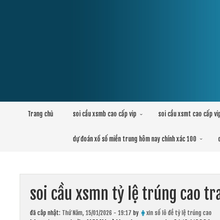
Skip
to
content
Trang chủ
soi cầu xsmb cao cấp vip
soi cầu xsmt cao cấp vi
dự đoán xổ số miền trung hôm nay chính xác 100
soi cầu xsmn tỷ lệ trúng cao t
đã câp nhật:
Thứ Năm, 15/01/2026 - 19:17
by
xin số lô đề tỷ lệ trúng cao