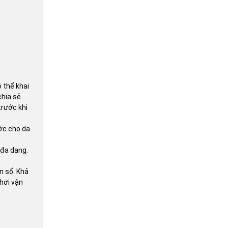
 thể khai
hia sẻ.
trước khi
ước cho da
 đa dạng.
n số. Khả
hơi vận