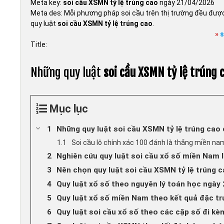
Meta key:
soi cầu XSMN tỷ lệ trúng cao
ngày 21/04/2026
Meta des: Mỗi phương pháp soi cầu trên thị trường đều được
quy luật
soi cầu XSMN tỷ lệ trúng cao
.
»
s
Title:
Những quy luật
soi cầu XSMN tỷ lệ trúng 
Mục lục
Những quy luật soi cầu XSMN tỷ lệ trúng cao
Soi cầu lô chính xác 100 đánh là thắng miền n
Nghiên cứu quy luật soi cầu xổ số miền Nam 
Nên chọn quy luật soi cầu XSMN tỷ lệ trúng 
Quy luật xổ số theo nguyên lý toán học ngày
Quy luật xổ số miền Nam theo kết quả đặc t
Quy luật soi cầu xổ số theo các cặp số đi k