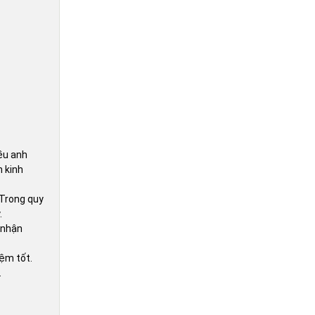
iều anh
 kinh
. Trong quy
.
ọ nhận
iệm tốt.
.