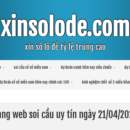
xinsolode.com
xin số lô đề tỷ lệ trúng cao
p
soi cầu xổ số miền nam
dự đoán xsmb hôm nay siêu chuẩn
dự 
dự đoán xổ số miền nam hôm nay chính xác 100
kinh nghiệm chốt số 3 miền hôm
rang web soi cầu uy tín ngày 21/04/2