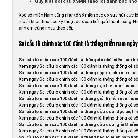
Quy luật soi cầu XSMN theo lối đánh bạc nhớ
Xoá số miền Nam cũng như xổ số miền bắc có sức hút cực lớn
muốn khai thác các kỹ thuật dự đoán kết quả thành công. Nh
anh em cùng nhau theo dõi.
Soi cầu lô chính xác 100 đánh là thắng miền nam ngà
Soi cầu lô chính xác 100 đánh là thắng xỉu chủ miền nam h
Xem ngay Soi cầu lô chính xác 100 đánh là thắng thống kê 
Soi cầu lô chính xác 100 đánh là thắng cặp xỉu chủ miền n
Xem ngay Soi cầu lô chính xác 100 đánh là thắng thống kê 
Soi cầu lô chính xác 100 đánh là thắng đặc biệt miền nam 
Xem ngay Soi cầu lô chính xác 100 đánh là thắng thống kê 
Soi cầu lô chính xác 100 đánh là thắng giải 8 miền nam hô
Xem ngay Soi cầu lô chính xác 100 đánh là thắng thống kê 
Soi cầu lô chính xác 100 đánh là thắng đầu đuôi đặc biệt
Xem ngay Soi cầu lô chính xác 100 đánh là thắng thống kê 
Soi cầu lô chính xác 100 đánh là thắng đầu đuôi giải 8 mi
Xem ngay Soi cầu lô chính xác 100 đánh là thắng thống kê 
Soi cầu lô chính xác 100 đánh là thắng bao lô miền nam hô