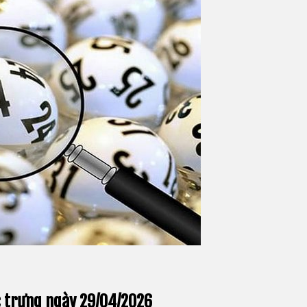
c trưng ngày 29/04/2026