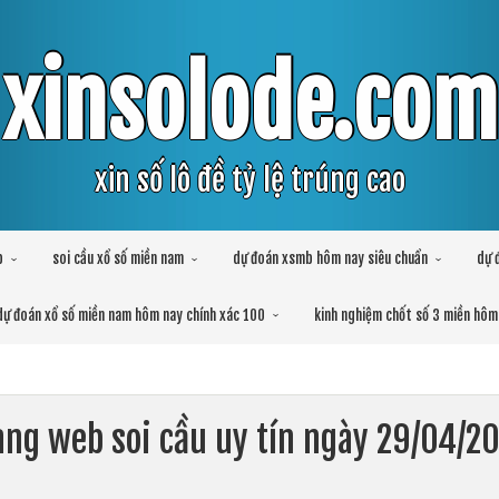
xinsolode.com
xin số lô đề tỷ lệ trúng cao
p
soi cầu xổ số miền nam
dự đoán xsmb hôm nay siêu chuẩn
dự 
dự đoán xổ số miền nam hôm nay chính xác 100
kinh nghiệm chốt số 3 miền hôm
rang web soi cầu uy tín ngày 29/04/2