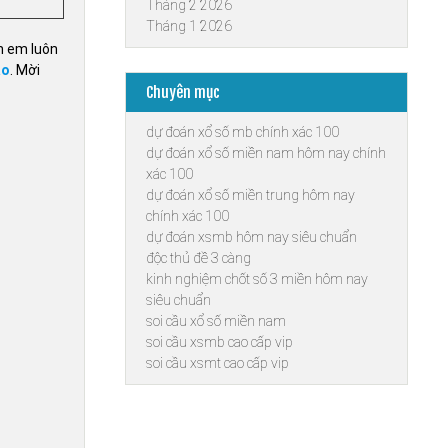
Tháng 2 2026
Tháng 1 2026
h em luôn
ao
. Mời
Chuyên mục
dự đoán xổ số mb chính xác 100
dự đoán xổ số miền nam hôm nay chính
xác 100
dự đoán xổ số miền trung hôm nay
chính xác 100
dự đoán xsmb hôm nay siêu chuẩn
độc thủ đề 3 càng
kinh nghiệm chốt số 3 miền hôm nay
siêu chuẩn
soi cầu xổ số miền nam
soi cầu xsmb cao cấp vip
soi cầu xsmt cao cấp vip