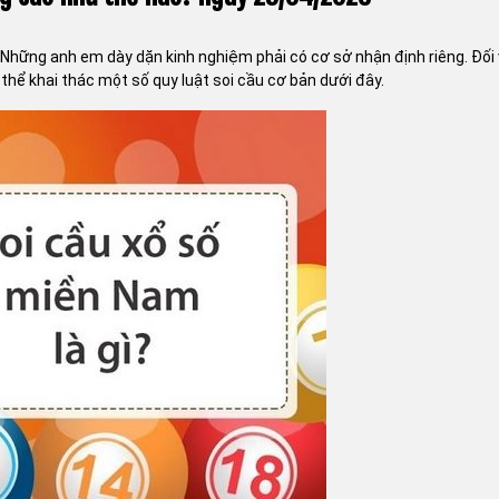
 Những anh em dày dặn kinh nghiệm phải có cơ sở nhận định riêng. Đối 
 thể khai thác một số quy luật soi cầu cơ bản dưới đây.