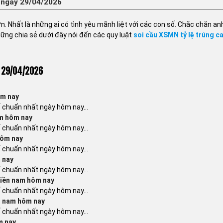
 ngày 29/04/2026
. Nhất là những ai có tình yêu mãnh liệt với các con số. Chắc chắn an
ững chia sẻ dưới đây nói đến các quy luật
soi cầu XSMN tỷ lệ trúng c
y 29/04/2026
ôm nay
số chuẩn nhất ngày hôm nay…
am hôm nay
số chuẩn nhất ngày hôm nay…
hôm nay
số chuẩn nhất ngày hôm nay…
m nay
số chuẩn nhất ngày hôm nay…
 miền nam hôm nay
số chuẩn nhất ngày hôm nay…
ền nam hôm nay
số chuẩn nhất ngày hôm nay…
m nay