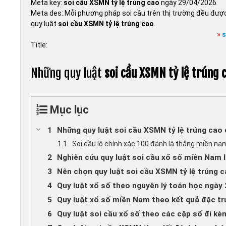
Meta key:
soi cầu XSMN tỷ lệ trúng cao
ngày 29/04/2026
Meta des: Mỗi phương pháp soi cầu trên thị trường đều được
quy luật
soi cầu XSMN tỷ lệ trúng cao
.
»
s
Title:
Những quy luật
soi cầu XSMN tỷ lệ trúng 
Mục lục
Những quy luật soi cầu XSMN tỷ lệ trúng cao
Soi cầu lô chính xác 100 đánh là thắng miền n
Nghiên cứu quy luật soi cầu xổ số miền Nam 
Nên chọn quy luật soi cầu XSMN tỷ lệ trúng 
Quy luật xổ số theo nguyên lý toán học ngày
Quy luật xổ số miền Nam theo kết quả đặc t
Quy luật soi cầu xổ số theo các cặp số đi k