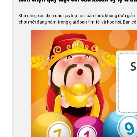
Khả năng xác định các quy luật soi cầu thực không đơn giản.
chơi mới đang nằm trong giai đoạn tìm tòi và học hỏi. Bạn có