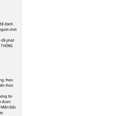
 để đánh.
người chơi
ô đề phát
ĂN THÔNG
ng, theo
kiến thức
hông tin
em được
p Miền Bắc
y.