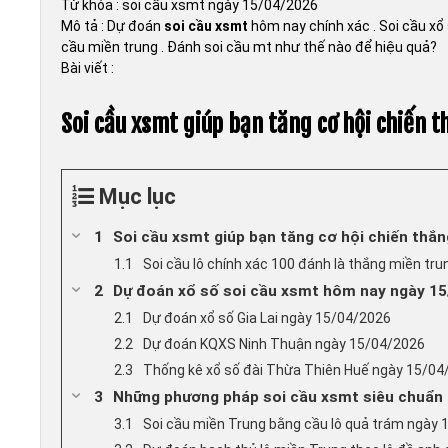
Từ khóa : soi cầu xsmt ngày 15/04/2026
Mô tả : Dự đoán
soi cầu xsmt
hôm nay chính xác . Soi cầu xổ
cầu miền trung . Đánh soi cầu mt như thế nào để hiệu quả?
Bài viết :
Soi cầu xsmt giúp bạn tăng cơ hội chiến 
Mục lục
Soi cầu xsmt giúp bạn tăng cơ hội chiến thắ
Soi cầu lô chính xác 100 đánh là thắng miền tr
Dự đoán xổ số soi cầu xsmt hôm nay ngày 1
Dự đoán xổ số Gia Lai ngày 15/04/2026
Dự đoán KQXS Ninh Thuận ngày 15/04/2026
Thống kê xổ số đài Thừa Thiên Huế ngày 15/04
Những phương pháp soi cầu xsmt siêu chuẩn
Soi cầu miền Trung bằng cầu lô quả trám ngày