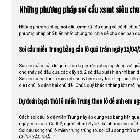
Những phương pháp soi cầu xsmt siêu ch
Những phương pháp
soi cầu xsmt
rất đa dạng về cách chơi. 
phương pháp phổ biến nhất chúng tôi chia sẻ cho các bạn đư
Soi cầu miền Trung bằng cầu lô quả trám ngày 15/04
Soi cầu bằng cầu lô quả trám là phương pháp áp dụng với giải 
cho thấy số đầu của các dãy số. 2 số đầu xuất hiện thì bạn 
Soi cau song thu lo mien phi ngay hom nay truc tiep, soi cầu
diệt chủ lô đánh bại chủ đề , Chúc quý khách thắng lớn mỗi 
Dự đoán bạch thủ lô miền Trung theo lô đề anh em n
Cách soi cầu lô đề miền Trung này áp dụng vào bảng kết qu
ngày hôm sau. Cụ thể, người chơi hãy liệt kê những con số đã
Soi cầu song thủ lô miền trung trúng to, soi cầu song thủ lô 
CHÍNH XÁC NHẤT ” .