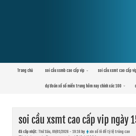
Skip
to
content
Trang chủ
soi cầu xsmb cao cấp vip
soi cầu xsmt cao cấp vi
dự đoán xổ số miền trung hôm nay chính xác 100
soi cầu xsmt cao cấp vip ngày 
đã câp nhật:
Thứ Sáu, 09/01/2026 - 19:16
by
xin số lô đề tỷ lệ trúng cao