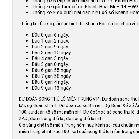
Thống kê 5 cặp lô về nhiều nhất xổ số Khánh Hòa
Thống kê giải tám xổ số Khánh Hòa:
65
–
14
–
69
Thống kê 2 số cuối giải đặc biệt xổ số Khánh Hòa
Thống kê đầu số giải đặc biệt đài Khánh Hòa đã lâu chưa về 
Đầu 0 gan 6 ngày.
Đầu 1 gan 2 ngày.
Đầu 2 gan 9 ngày.
Đầu 3 gan 10 ngày.
Đầu 4 gan 5 ngày.
Đầu 5 gan 0 ngày.
Đầu 6 gan 55 ngày.
Đầu 7 gan 58 ngày.
Đầu 8 gan 4 ngày.
Đầu 9 gan 13 ngày.
DỰ ĐOÁN SONG THỦ LÔ MIỀN TRUNG VÍP , Dự đoán song thủ lô m
lớn, dự đoán stl mt . Dự đoán xổ số 3 miền , Dự Đoán Xổ Số
100, dự đoán xổ số mt miễn phí . Dự đoán xổ số song thủ l
XÁC , đánh song thủ lô , đề song thủ lô mt
Giờ vàng chốt số miền Trung hôm nay, kênh soi cầu chuẩn nhất
miền trung chính xác 100 . kết quả song thủ lô miền trung ch