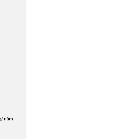
ng/ năm