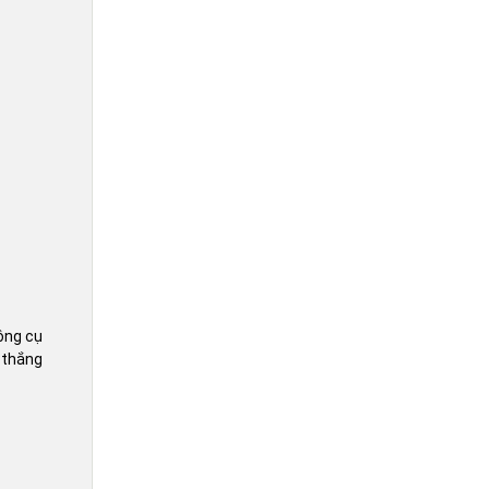
công cụ
n thắng