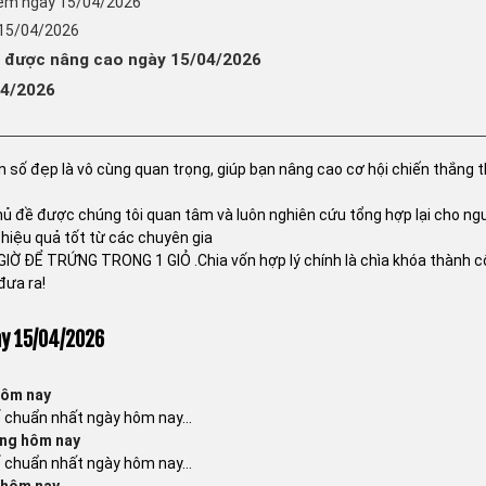
h em ngày 15/04/2026
 15/04/2026
t được nâng cao ngày 15/04/2026
04/2026
n số đẹp là vô cùng quan trọng, giúp bạn nâng cao cơ hội chiến thắng th
ủ đề được chúng tôi quan tâm và luôn nghiên cứu tổng hợp lại cho ng
hiệu quả tốt từ các chuyên gia
 GIỜ ĐỂ TRỨNG TRONG 1 GIỎ .Chia vốn hợp lý chính là chìa khóa thành c
đưa ra!
ày 15/04/2026
 hôm nay
số chuẩn nhất ngày hôm nay…
rung hôm nay
số chuẩn nhất ngày hôm nay…
g hôm nay