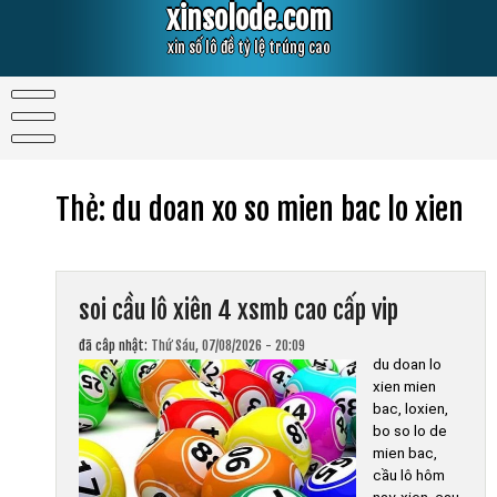
Skip
xinsolode.com
to
content
xin số lô đề tỷ lệ trúng cao
Thẻ:
du doan xo so mien bac lo xien
soi cầu lô xiên 4 xsmb cao cấp vip
đã câp nhật:
Thứ Sáu, 07/08/2026 - 20:09
du doan lo
xien mien
bac, loxien,
bo so lo de
mien bac,
cầu lô hôm