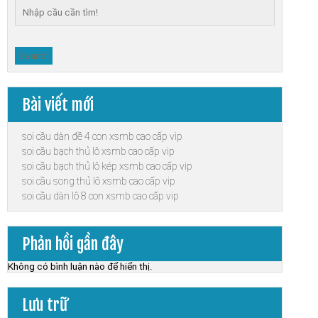
cao
đánh
là
trúng
đánh
Search
là
ăn
Bài viết mới
soi cầu dàn đề 4 con xsmb cao cấp vip
soi cầu bạch thủ lô xsmb cao cấp vip
soi cầu bạch thủ lô kép xsmb cao cấp vip
soi cầu song thủ lô xsmb cao cấp vip
soi cầu dàn lô 8 con xsmb cao cấp vip
Phản hồi gần đây
Không có bình luận nào để hiển thị.
Lưu trữ