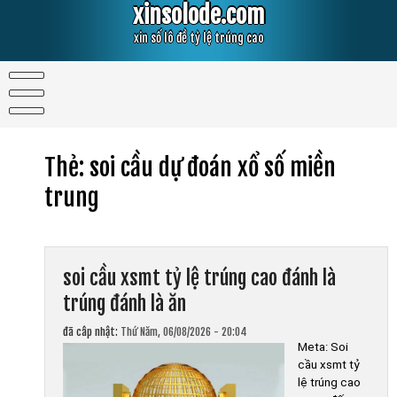
Skip
xinsolode.com
to
content
xin số lô đề tỷ lệ trúng cao
Thẻ:
soi cầu dự đoán xổ số miền
trung
soi cầu xsmt tỷ lệ trúng cao đánh là
trúng đánh là ăn
đã câp nhật:
Thứ Năm, 06/08/2026 - 20:04
Meta: Soi
cầu xsmt tỷ
lệ trúng cao