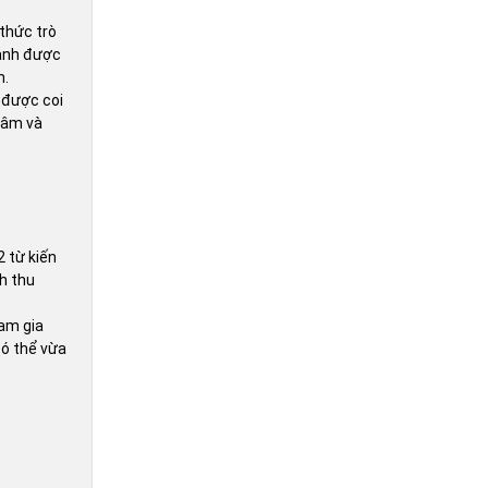
thức trò
iành được
h.
 được coi
tâm và
2 từ kiến
nh thu
ham gia
có thể vừa