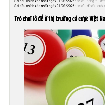
Soi cầu chính xác nhất ngày 31/08/2026 :
soi cầu song thủ đề
Soi cầu chính xác nhất ngày 31/08/2026 :
soi cầu đề đầu đuôi
Trò chơi lô đề ở thị trường cá cược Việt 