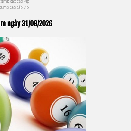
 xsmb cao cấp vip
 xsmb cao cấp vip
Nam ngày 31/08/2026