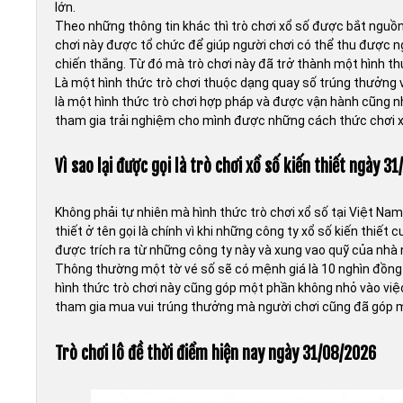
lớn.
Theo những thông tin khác thì trò chơi xổ số được bắt nguồ
chơi này được tổ chức để giúp người chơi có thể thu được ng
chiến thắng. Từ đó mà trò chơi này đã trở thành một hình thứ
Là một hình thức trò chơi thuộc dạng quay số trúng thưởng 
là một hình thức trò chơi hợp pháp và được vận hành cũng n
tham gia trải nghiệm cho mình được những cách thức chơi xổ
Vì sao lại được gọi là trò chơi xổ số kiến thiết ngày 3
Không phải tự nhiên mà hình thức trò chơi xổ số tại Việt Nam l
thiết ở tên gọi là chính vì khi những công ty xổ số kiến thiết
được trích ra từ những công ty này và xung vao quỹ của nhà
Thông thường một tờ vé số sẽ có mệnh giá là 10 nghìn đồng v
hình thức trò chơi này cũng góp một phần không nhỏ vào việ
tham gia mua vui trúng thưởng mà người chơi cũng đã góp mộ
Trò chơi lô đề thời điểm hiện nay ngày 31/08/2026