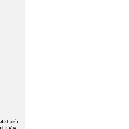
phát triển
ình lượng