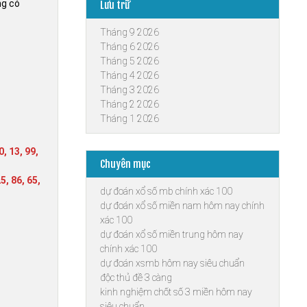
ng có
Lưu trữ
Tháng 9 2026
Tháng 6 2026
Tháng 5 2026
Tháng 4 2026
Tháng 3 2026
Tháng 2 2026
Tháng 1 2026
0, 13, 99,
Chuyên mục
25, 86, 65,
dự đoán xổ số mb chính xác 100
dự đoán xổ số miền nam hôm nay chính
xác 100
dự đoán xổ số miền trung hôm nay
chính xác 100
dự đoán xsmb hôm nay siêu chuẩn
độc thủ đề 3 càng
kinh nghiệm chốt số 3 miền hôm nay
siêu chuẩn