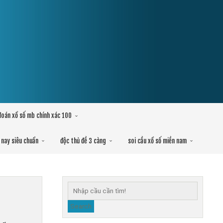
đoán xổ số mb chính xác 100
 nay siêu chuẩn
độc thủ đề 3 càng
soi cầu xổ số miền nam
Search