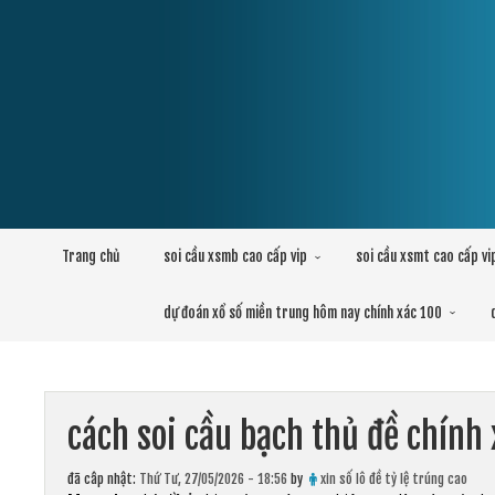
Skip
to
content
Trang chủ
soi cầu xsmb cao cấp vip
soi cầu xsmt cao cấp vi
dự đoán xổ số miền trung hôm nay chính xác 100
cách soi cầu bạch thủ đề chính
đã câp nhật:
Thứ Tư, 27/05/2026 - 18:56
by
xin số lô đề tỷ lệ trúng cao