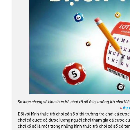
Sơ lược chung về hình thức trò chơi xổ số ở thị trường trò chơi Vi
»
dự 
Đối với hình thức trò chơi xổ số ở thị trường trò chơi cá cượ
chơi cá cược có được lượng người chơi tham gia cá cược cực k
chơi xổ số là một trong những hình thức trò chơi xổ số có t