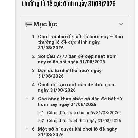
thưởng lô đề cực đỉnh ngày 31/08/2026
Mục lục
Chốt số dàn đề bất tử hôm nay – Săn
thưởng lô đề cực đỉnh ngày
31/08/2026
Soi cầu 7777 dàn đề đẹp nhất hôm
nay miễn phí ngày 31/08/2026
Dàn đề là như thế nào? ngày
31/08/2026
Cách để tạo một dàn đề đơn giản
ngày 31/08/2026
Các công thức chốt số dàn đề bất tử
hôm nay ngày 31/08/2026
Công thức bạc nhớ ngày 31/08/2026
Công thức bạch thủ ngày 31/08/2026
Một số bí quyết khi chơi lô đề ngày
31/08/2026