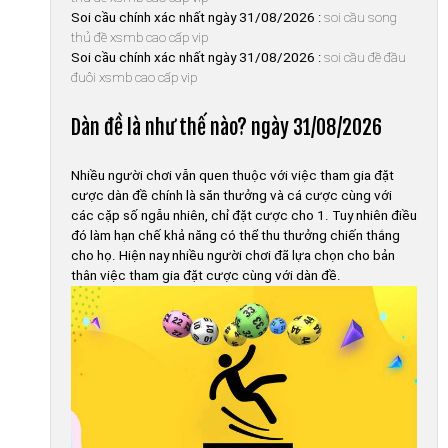
Soi cầu chính xác nhất ngày 31/08/2026 :
soi cầu song
thủ đề xsmb cao cấp vip
Soi cầu chính xác nhất ngày 31/08/2026 :
soi cầu đề đầu
đuôi xsmb cao cấp vip
Dàn đề là như thế nào? ngày 31/08/2026
Nhiều người chơi vẫn quen thuộc với việc tham gia đặt
cược dàn đề chính là săn thưởng và cá cược cùng với
các cặp số ngẫu nhiên, chỉ đặt cược cho 1. Tuy nhiên điều
đó làm hạn chế khả năng có thể thu thưởng chiến thắng
cho họ. Hiện nay nhiều người chơi đã lựa chọn cho bản
thân việc tham gia đặt cược cùng với dàn đề.