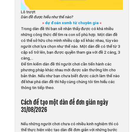
Lô trượt
Dàn đề được hiểu như thế nào?
»
dự đoán xsmb từ chuyên gia
«
Trong dàn đề thì bạn sẽ nhận thấy được có khá nhiều
những công thức để tìm ra con số phù hợp. Một dàn đề
có thể sở hữu cho mình nhiều cặp số khác nhau, tùy vào
người chơi lựa chọn như thế nào. Một dàn đề có thể từ 3
cặp số trở lên, bạn được quyền tham gia với đề 2 càng, 3
càng,…
Để tìm kiếm dàn đề thì người chơi cần tiến hành các
phương pháp khác nhau mới được săn thưởng lớn cho
bản thân. Nếu như bạn chưa biết được cách làm thế nào
để khai phá dàn đề thì hãy cùng chúng tôi tìm hiểu các
thông tin tiếp theo.
Cách để tạo một dàn đề đơn giản ngày
31/08/2026
Nếu những người chơi chưa có nhiều kinh nghiệm thì có
thể thực hiện việc tạo dàn đề đơn giản với những bước