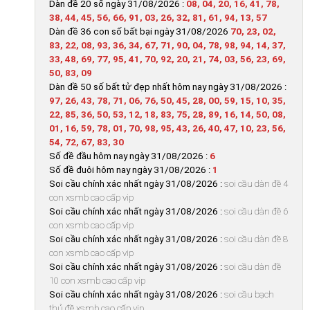
Dàn đề 20 số ngày 31/08/2026 :
08, 04, 20, 16, 41, 78,
38, 44, 45, 56, 66, 91, 03, 26, 32, 81, 61, 94, 13, 57
Dàn đề 36 con số bất bại ngày 31/08/2026
70, 23, 02,
83, 22, 08, 93, 36, 34, 67, 71, 90, 04, 78, 98, 94, 14, 37,
33, 48, 69, 77, 95, 41, 70, 92, 20, 21, 74, 03, 56, 23, 69,
50, 83, 09
Dàn đề 50 số bất tử đẹp nhất hôm nay ngày 31/08/2026 :
97, 26, 43, 78, 71, 06, 76, 50, 45, 28, 00, 59, 15, 10, 35,
22, 85, 36, 50, 53, 12, 18, 83, 75, 28, 89, 16, 14, 50, 08,
01, 16, 59, 78, 01, 70, 98, 95, 43, 26, 40, 47, 10, 23, 56,
54, 72, 67, 83, 30
Số đề đầu hôm nay ngày 31/08/2026 :
6
Số đề đuôi hôm nay ngày 31/08/2026 :
1
Soi cầu chính xác nhất ngày 31/08/2026 :
soi cầu dàn đề 4
con xsmb cao cấp vip
Soi cầu chính xác nhất ngày 31/08/2026 :
soi cầu dàn đề 6
con xsmb cao cấp vip
Soi cầu chính xác nhất ngày 31/08/2026 :
soi cầu dàn đề 8
con xsmb cao cấp vip
Soi cầu chính xác nhất ngày 31/08/2026 :
soi cầu dàn đề
10 con xsmb cao cấp vip
Soi cầu chính xác nhất ngày 31/08/2026 :
soi cầu bạch
thủ đề xsmb cao cấp vip