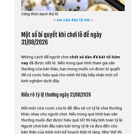
Công thức bạch thủ lô
»
soi cầu dàn lô mb
«
Một số bí quyết khi chơi lô đề ngày
31/08/2026
Những cách để người chơi
chốt số dàn đề bất tử hôm
nay
đã được tiết lộ. Nếu trong quá trình tham gia săn
thưởng của bản thân, bạn mong muốn có được bí quyết
để cá cược hiệu quả cho mình thì hãy tiếp nhận một số
kinh nghiệm dưới đây.
Hiểu rõ tỷ lệ thưởng ngày 31/08/2026
Mỗi một cửa cược của lô đề đều sẽ có tỷ lệ chia thưởng
khác nhau cho người chơi. Nếu trong quá trình bạn săn
thưởng muốn đạt được hiệu quả tốt thì hãy tính toán tỷ lệ.
Người chơi bắt đầu nắm bắt từng tỷ lệ và đưa đến cho
bản thân của mình một kế hoạch thật rõ ràng. Như thế thì