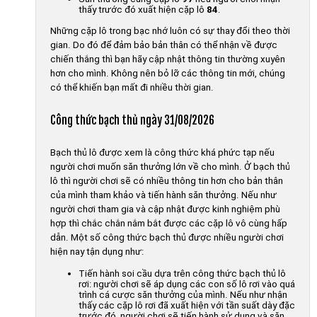
thấy trước đó xuất hiện cặp lô
84
.
Những cặp lô trong bạc nhớ luôn có sự thay đổi theo thời
gian. Do đó để đảm bảo bản thân có thể nhận về được
chiến thắng thì bạn hãy cập nhật thông tin thường xuyên
hơn cho mình. Không nên bỏ lỡ các thông tin mới, chúng
có thể khiến bạn mất đi nhiều thời gian.
Công thức bạch thủ ngày 31/08/2026
Bạch thủ lô được xem là công thức khá phức tạp nếu
người chơi muốn săn thưởng lớn về cho mình. Ở bạch thủ
lô thì người chơi sẽ có nhiều thông tin hơn cho bản thân
của mình tham khảo và tiến hành săn thưởng. Nếu như
người chơi tham gia và cập nhật được kinh nghiệm phù
hợp thì chắc chắn nắm bắt được các cặp lô vô cùng hấp
dẫn. Một số công thức bạch thủ được nhiều người chơi
hiện nay tận dụng như:
Tiến hành soi cầu dựa trên công thức bạch thủ lô
rơi: người chơi sẽ áp dụng các con số lô rơi vào quá
trình cá cược săn thưởng của mình. Nếu như nhận
thấy các cặp lô rơi đã xuất hiện với tần suất dày đặc
trước đó, người chơi sẽ tiến hành sử dụng và săn