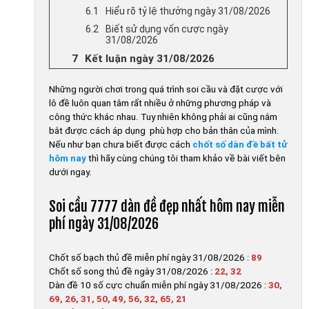
Hiểu rõ tỷ lệ thưởng ngày 31/08/2026
Biết sử dụng vốn cược ngày
31/08/2026
Kết luận ngày 31/08/2026
Những người chơi trong quá trình soi cầu và đặt cược với
lô đề luôn quan tâm rất nhiều ở những phương pháp và
công thức khác nhau. Tuy nhiên không phải ai cũng nắm
bắt được cách áp dụng phù hợp cho bản thân của mình.
Nếu như bạn chưa biết được cách
chốt số dàn đề bất tử
hôm nay
thì hãy cùng chúng tôi tham khảo về bài viết bên
dưới ngay.
Soi cầu 7777 dàn đề đẹp nhất hôm nay miễn
phí ngày 31/08/2026
Chốt số bạch thủ đề miễn phí ngày 31/08/2026 :
89
Chốt số song thủ đề ngày 31/08/2026 :
22, 32
Dàn đề 10 số cực chuẩn miễn phí ngày 31/08/2026 :
30,
69, 26, 31, 50, 49, 56, 32, 65, 21