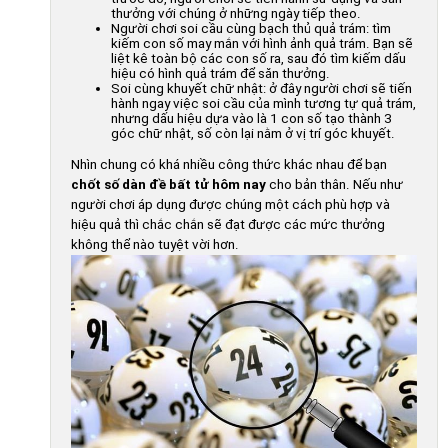
thưởng với chúng ở những ngày tiếp theo.
Người chơi soi cầu cùng bạch thủ quả trám: tìm
kiếm con số may mắn với hình ảnh quả trám. Bạn sẽ
liệt kê toàn bộ các con số ra, sau đó tìm kiếm dấu
hiệu có hình quả trám để săn thưởng.
Soi cùng khuyết chữ nhật: ở đây người chơi sẽ tiến
hành ngay việc soi cầu của mình tương tự quả trám,
nhưng dấu hiệu dựa vào là 1 con số tạo thành 3
góc chữ nhật, số còn lại nằm ở vị trí góc khuyết.
Nhìn chung có khá nhiều công thức khác nhau để bạn
chốt số dàn đề bất tử hôm nay
cho bản thân. Nếu như
người chơi áp dụng được chúng một cách phù hợp và
hiệu quả thì chắc chắn sẽ đạt được các mức thưởng
không thể nào tuyệt vời hơn.