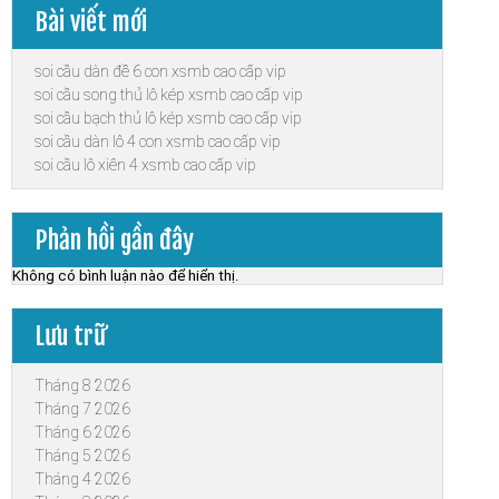
Bài viết mới
soi cầu dàn đề 6 con xsmb cao cấp vip
soi cầu song thủ lô kép xsmb cao cấp vip
soi cầu bạch thủ lô kép xsmb cao cấp vip
soi cầu dàn lô 4 con xsmb cao cấp vip
soi cầu lô xiên 4 xsmb cao cấp vip
Phản hồi gần đây
Không có bình luận nào để hiển thị.
Lưu trữ
Tháng 8 2026
Tháng 7 2026
Tháng 6 2026
Tháng 5 2026
Tháng 4 2026