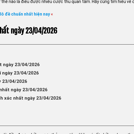
 thế nào là điều được nhiều cược thủ quan tâm. Hãy cùng tìm hiểu về 
 lô đề chuẩn nhất hiện nay
«
 nhất ngày 23/04/2026
ất ngày 23/04/2026
í ngày 23/04/2026
y 23/04/2026
 nhất ngày 23/04/2026
nh xác nhất ngày 23/04/2026