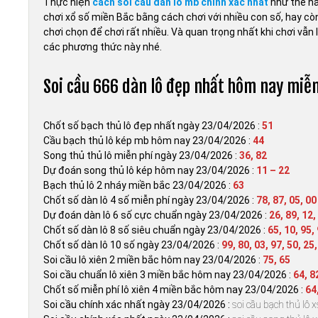
Thực hiện
cách soi cầu dàn lô mb chính xác nhất
như thế nà
chơi xổ số miền Bắc bằng cách chơi với nhiều con số, hay cò
chơi chọn để chơi rất nhiều. Và quan trọng nhất khi chơi vẫn
các phương thức này nhé.
Soi cầu 666 dàn lô đẹp nhất hôm nay miễ
Chốt số bạch thủ lô đẹp nhất ngày 23/04/2026 :
51
Cầu bạch thủ lô kép mb hôm nay 23/04/2026 :
44
Song thủ thủ lô miễn phí ngày 23/04/2026 :
36, 82
Dự đoán song thủ lô kép hôm nay 23/04/2026 :
11 – 22
Bạch thủ lô 2 nháy miền bắc 23/04/2026 :
63
Chốt số dàn lô 4 số miễn phí ngày 23/04/2026 :
78, 87, 05, 00
Dự đoán dàn lô 6 số cực chuẩn ngày 23/04/2026 :
26, 89, 12,
Chốt số dàn lô 8 số siêu chuẩn ngày 23/04/2026 :
65, 10, 95, 
Chốt số dàn lô 10 số ngày 23/04/2026 :
99, 80, 03, 97, 50, 25,
Soi cầu lô xiên 2 miền bắc hôm nay 23/04/2026 :
75, 65
Soi cầu chuẩn lô xiên 3 miền bắc hôm nay 23/04/2026 :
64, 8
Chốt số miễn phí lô xiên 4 miền bắc hôm nay 23/04/2026 :
64
Soi cầu chính xác nhất ngày 23/04/2026 :
soi cầu bạch thủ lô 