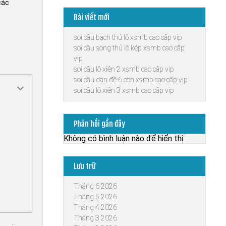
các
Bài viết mới
soi cầu bạch thủ lô xsmb cao cấp vip
soi cầu song thủ lô kép xsmb cao cấp
vip
soi cầu lô xiên 2 xsmb cao cấp vip
soi cầu dàn đề 6 con xsmb cao cấp vip
soi cầu lô xiên 3 xsmb cao cấp vip
Phản hồi gần đây
Không có bình luận nào để hiển thị.
Lưu trữ
Tháng 6 2026
Tháng 5 2026
Tháng 4 2026
Tháng 3 2026