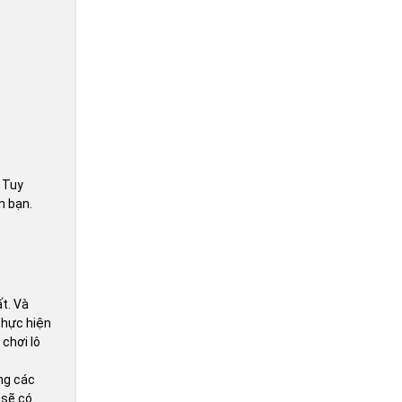
. Tuy
ến bạn.
t. Và
thực hiện
 chơi lô
ổng các
 sẽ có