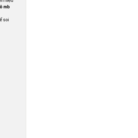
ến hiệu
lô mb
ể soi