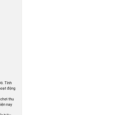
Đô. Tính
 hoạt động
 chơi thu
hiện nay