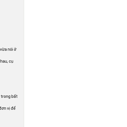
vừa nói ở
nhau, cụ
 trong bất
đơn vị để