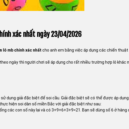
chính xác nhất ngày 23/04/2026
n lô mb chính xác nhất
cho anh em bằng việc áp dụng các chiến thuật 
 theo ngày thì người chơi sẽ áp dụng cho rất nhiều trường hợp lô khác 
 sử dụng giải đặc biệt để soi cầu. Giải đặc biệt sẽ có thể được áp dụng
hực hiện soi dàn số miền Bắc với giải đặc biệt như sau:
tổng các con số này lại và có 3+9+6+3+9=21. Bạn sẽ dùng số 6 ở hàng 