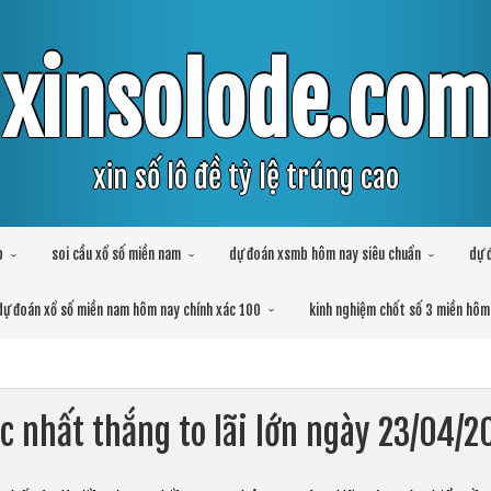
xinsolode.com
xin số lô đề tỷ lệ trúng cao
p
soi cầu xổ số miền nam
dự đoán xsmb hôm nay siêu chuẩn
dự 
dự đoán xổ số miền nam hôm nay chính xác 100
kinh nghiệm chốt số 3 miền hôm
c nhất thắng to lãi lớn ngày 23/04/2