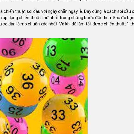
à chiến thuật soi cầu với ngày chẵn ngày lẻ. Đây cũng là cách soi cầu 
bạn áp dụng chiến thuật thứ nhất trong những bước đầu tiên. Sau đó bạ
ược dàn lô mb chuẩn xác nhất. Và khi đã làm tốt được chiến thuật 1 th